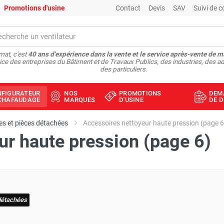
Promotions d'usine
Contact
Devis
SAV
Suivi de
at, c'est
40 ans d'expérience dans la vente et le service après-vente de m
ice des entreprises du Bâtiment et de Travaux Publics, des industries, des ad
des particuliers.
NFIGURATEUR
NOS
PROMOTIONS
DEM
ÉCHAFAUDAGE
MARQUES
D'USINE
DE D
s et pièces détachées
Accessoires nettoyeur haute pression (page 6
ur haute pression (page 6)
détachées