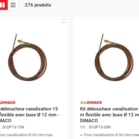
276 produits
 déboucheur canalisation 15
Kit déboucheur canalisation
flexible avec buse Ø 12 mm -
m flexible avec buse Ø 12 
MACO
DIMACO
 :
DI DP13-15N
Réf. :
DI DP13-30N
our canalisation Ø 60 mm max
Pour canalisation Ø 60 mm ma