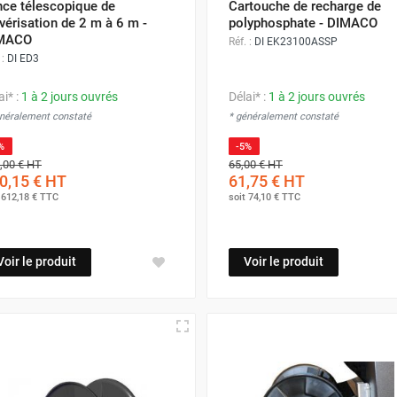
nce télescopique de
Cartouche de recharge de
vérisation de 2 m à 6 m -
polyphosphate - DIMACO
MACO
Réf. :
DI EK23100ASSP
 :
DI ED3
ai* :
1 à 2 jours ouvrés
Délai* :
1 à 2 jours ouvrés
énéralement constaté
* généralement constaté
%
-5%
,00 €
HT
65,00 €
HT
0,15 €
HT
61,75 €
HT
t
612,18 €
TTC
soit
74,10 €
TTC
Voir le produit
Voir le produit