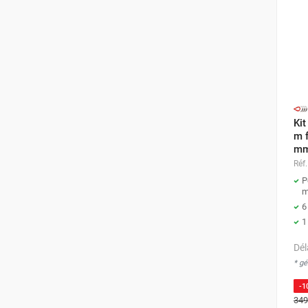
FOURNITURES
Kit
m f
mm
Réf.
P
6
1
Dél
* g
-1
349