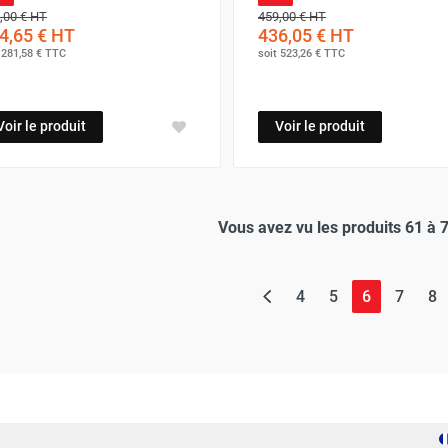
,00 €
HT
459,00 €
HT
4,65 €
HT
436,05 €
HT
t
281,58 €
TTC
soit
523,26 €
TTC
Voir le produit
Voir le produit
Vous avez vu les produits 61 à 
(page actu
4
5
6
7
8