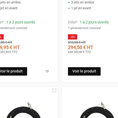
 jets en arrière
3 jets en arrière
 jet en avant
1 jet en avant
ai* :
1 à 2 jours ouvrés
Délai* :
1 à 2 jours ouvrés
énéralement constaté
* généralement constaté
%
-5%
,00 €
HT
310,00 €
HT
9,95 €
HT
294,50 €
HT
t
251,94 €
TTC
soit
353,40 €
TTC
Voir le produit
Voir le produit