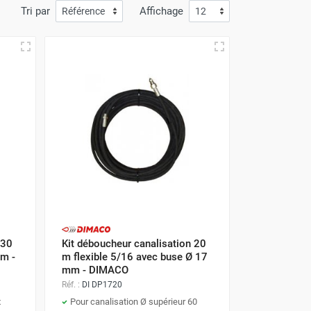
Tri par
Affichage
 30
Kit déboucheur canalisation 20
mm -
m flexible 5/16 avec buse Ø 17
mm - DIMACO
Réf. :
DI DP1720
x
Pour canalisation Ø supérieur 60