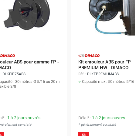
rouleur ABS pour gamme FP -
Kit enrouleur ABS pour FP
MACO
PREMIUM HW - DIMACO
 :
DI KEIP75ABS
Réf. :
DI KEPREMIUMABS
apacité : 30 mètres Ø 5/16 ou 20 m
Capacité max : 50 mètres 5/16
lexible 3/8
ai* :
1 à 2 jours ouvrés
Délai* :
1 à 2 jours ouvrés
énéralement constaté
* généralement constaté
%
-5%