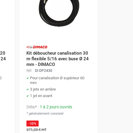
 20
Kit déboucheur canalisation 30
 24
m flexible 5/16 avec buse Ø 24
mm - DIMACO
Réf. :
DI DP2430
0
Pour canalisation Ø supérieur 60
mm
3 jets en arrière
1 jet en avant
Délai* :
1 à 2 jours ouvrés
* généralement constaté
-10%
371,23 €
HT