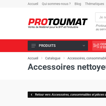
Accueil
Qui sommes-nous ?
Blog
Thématiques
Protoum
au serv
CO
PRODUITS
D'
PROMOTIONS D'USINE
Accueil
Catalogue
Accessoires, consommable
Accessoires nettoye
OUTILS DIAMANT
SCIAGE ET FORAGE
ÉCLAIRAGE DE CHANTIER
TRAVAIL DU BÉTON
Retour vers
Accessoires, consommables et pièces 
MALAXEUR
MATÉRIEL DE COMPACTAGE