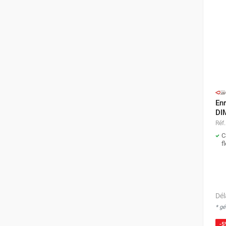
En
DI
Réf.
C
f
Dél
* g
-5