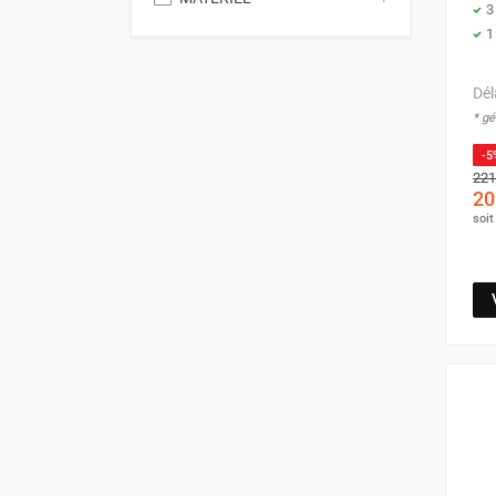
3
1
GROUPES ÉLECTROGÈNE, DE
SOUDAGE ET ÉQUIPEMENT
ÉLECTRIQUE
Dél
NETTOYEUR HAUTE
PRESSION ET
* g
PULVÉRISATEUR
-5
MOTOPOMPE ET POMPE À
221
EAU
20
ASPIRATEUR ET NETTOYAGE
soi
DU SOL
ÉQUIPEMENT DE
PROTECTION INDIVIDUELLE
DÉNEIGEMENT
STOCKAGE, CUVE ET
MOBILIER
APPAREIL DE MESURE
TRAITEMENT DE L'AIR
ACCESSOIRES ET