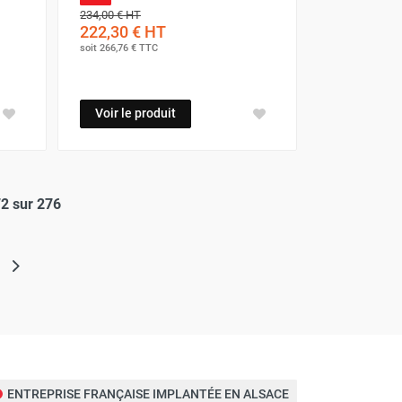
234,00 €
HT
222,30 €
HT
soit
266,76 €
TTC
Voir le produit
72 sur 276
elle)
ENTREPRISE FRANÇAISE IMPLANTÉE EN ALSACE