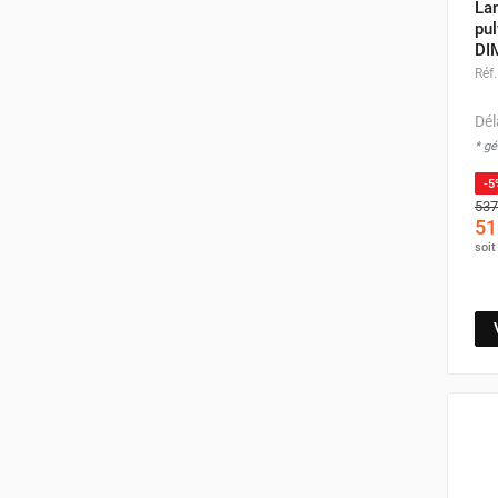
La
pul
DI
Réf.
Dél
* g
-5
537
51
soi