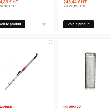
4,83 €
HT
248,44 €
HT
t
377,80 €
TTC
soit
298,13 €
TTC
Voir le produit
Voir le produit