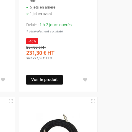
mm
6 jets en arrière
1 jet en avant
Délai* :
1 à 2 jours ouvrés
* généralement constaté
-10%
257,00 €
HT
231,30 €
HT
soit
277,56 €
TTC
Voir le produit