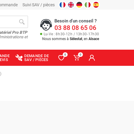
 commande
Suivi SAV / pièces
Besoin d'un conseil ?
03 88 08 65 06
atériel Pro BTP
Lu
-
Ve
: 8
h
30
-
12
h
/ 13
h
30
-
17
h
30
ministrations et
Nous sommes à
Sélestat
, en
Alsace
0
0
ANDE
DEMANDE DE
EVIS
SAV / PIÈCES
)