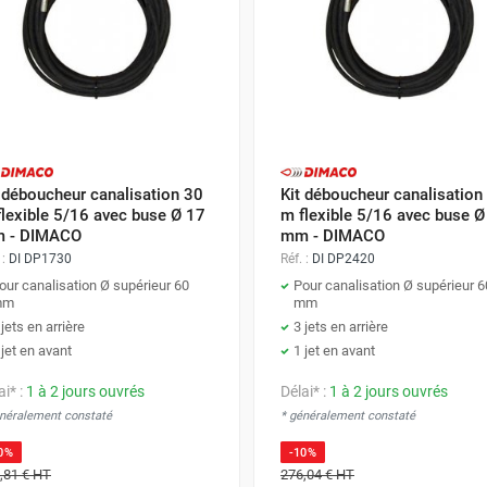
 déboucheur canalisation 30
Kit déboucheur canalisation
lexible 5/16 avec buse Ø 17
m flexible 5/16 avec buse Ø
 - DIMACO
mm - DIMACO
 :
DI DP1730
Réf. :
DI DP2420
our canalisation Ø supérieur 60
Pour canalisation Ø supérieur 6
mm
mm
 jets en arrière
3 jets en arrière
 jet en avant
1 jet en avant
ai* :
1 à 2 jours ouvrés
Délai* :
1 à 2 jours ouvrés
énéralement constaté
* généralement constaté
0%
-10%
,81 €
HT
276,04 €
HT