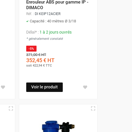
Enrouleur ABS pour gamme IP -
DIMACO
Réf. :
DI KEIP12ACIER
Capacité : 40 mètres Ø 3/18
Délai* :
1 à 2 jours ouvrés
* généralement constaté
-5%
371,00 €
HT
352,45 €
HT
soit
422,94 €
TTC
Voir le produit