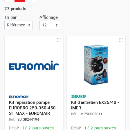
d'économie.
L'efficacité de notre service de livraison est
une priorité absolue
; Attendez-vous à recevoir vos achats
27 produits
rapidement et sans le moindre souci !
Tri par
Affichage
Avec Protoumat,
bénéficiez d'un shopping qui allie à la
perfection des prix avantageux
,
une qualité de service
inégalée
,
et une livraison dont la rapidité vous surprendra
à chaque commande
.
Kit réparation pompe
Kit d'entretien EX35/40 -
EUROPRO 250-350-450
IMER
ST MAX - EUROMAIR
Réf. :
IM 290002011
Réf. :
EU GR244194
Délai* :
1 à 2 jours ouvrés
Délai* :
1 à 2 jours ouvrés