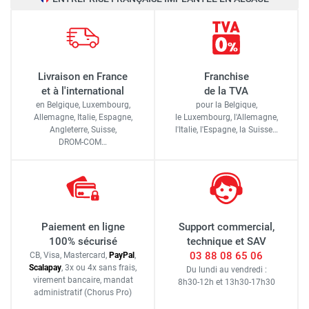
Livraison en France
Franchise
et à l'international
de la TVA
en Belgique, Luxembourg,
pour la Belgique,
Allemagne, Italie, Espagne,
le Luxembourg,
l'Allemagne,
Angleterre, Suisse,
l'Italie,
l'Espagne,
la Suisse…
DROM-COM…
Paiement en ligne
Support commercial,
100% sécurisé
technique et SAV
03 88 08 65 06
CB, Visa, Mastercard,
Pay
Pal
,
Scalapay
,
3x ou 4x sans frais
,
Du lundi au vendredi :
virement bancaire
, mandat
8h30-12h
et
13h30-17h30
administratif
(Chorus Pro)