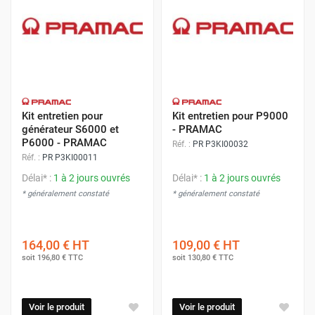
Kit entretien pour
Kit entretien pour P9000
générateur S6000 et
- PRAMAC
P6000 - PRAMAC
Réf. :
PR P3KI00032
Réf. :
PR P3KI00011
Délai* :
1 à 2 jours ouvrés
Délai* :
1 à 2 jours ouvrés
* généralement constaté
* généralement constaté
164,00 €
HT
109,00 €
HT
soit
196,80 €
TTC
soit
130,80 €
TTC
Voir le produit
Voir le produit