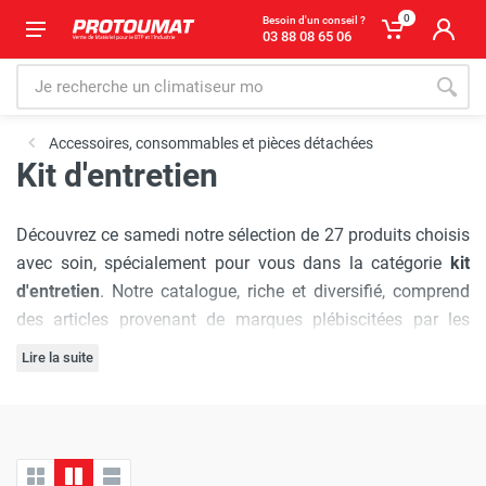
0
Besoin d'un conseil ?
03 88 08 65 06
Accessoires, consommables et pièces détachées
Kit d'entretien
Découvrez ce samedi notre sélection de 27 produits choisis
avec soin, spécialement pour vous dans la catégorie
kit
d'entretien
. Notre catalogue, riche et diversifié, comprend
des articles provenant de marques plébiscitées par les
professionnels :
Imer
,
Euromair
,
Pramac
, chacune réputée
Lire la suite
pour sa qualité et son innovation.
L'engagement de Protoumat à pratiquer
les prix les plus
bas du marché
est sans faille. Nous vous assurons une
expérience d'achat où chaque visite est synonyme