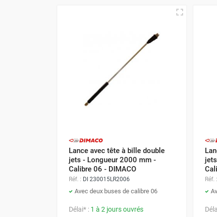
FOURNITURES
Lance avec tête à bille double
Lan
jets - Longueur 2000 mm -
jet
Calibre 06 - DIMACO
Cal
Réf. :
DI 230015LR2006
Réf. 
Avec deux buses de calibre 06
Av
Délai* :
1 à 2 jours ouvrés
Déla