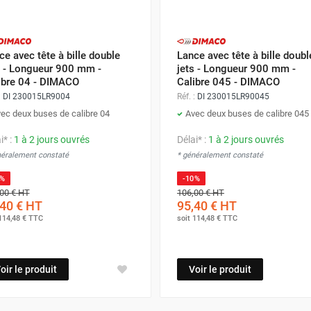
ce avec tête à bille double
Lance avec tête à bille doubl
s - Longueur 900 mm -
jets - Longueur 900 mm -
ibre 04 - DIMACO
Calibre 045 - DIMACO
:
DI 230015LR9004
Réf. :
DI 230015LR90045
ec deux buses de calibre 04
Avec deux buses de calibre 045
i* :
1 à 2 jours ouvrés
Délai* :
1 à 2 jours ouvrés
néralement constaté
* généralement constaté
0%
-10%
00 €
HT
106,00 €
HT
40 €
HT
95,40 €
HT
114,48 €
TTC
soit
114,48 €
TTC
oir le produit
Voir le produit