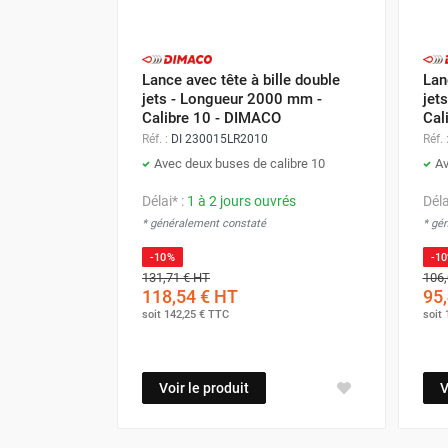
Lance avec tête à bille double
Lan
jets - Longueur 2000 mm -
jet
Calibre 10 - DIMACO
Cal
Réf. :
DI 230015LR2010
Réf. 
Avec deux buses de calibre 10
Av
Délai* :
1 à 2 jours ouvrés
Déla
* généralement constaté
* gé
-10%
-1
131,71 €
HT
106,
118,54 €
HT
95,
soit
142,25 €
TTC
soit
Voir le produit
V