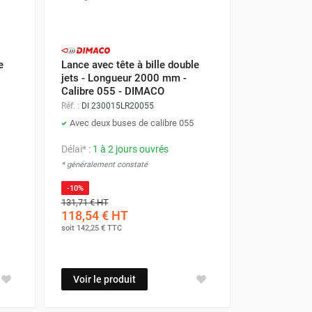
e
Lance avec tête à bille double
jets - Longueur 2000 mm -
Calibre 055 - DIMACO
Réf. :
DI 230015LR20055
Avec deux buses de calibre 055
Délai* :
1 à 2 jours ouvrés
* généralement constaté
-10%
131,71 €
HT
118,54 €
HT
soit
142,25 €
TTC
Voir le produit