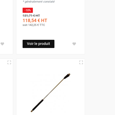
* généralement constaté
-10%
131,71 €
HT
118,54 €
HT
soit
142,25 €
TTC
Voir le produit