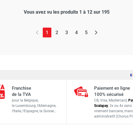
Vous avez vu les produits 1 à 12 sur 195
(page actuelle)
1
2
3
4
5
Franchise
Paiement en ligne
de la TVA
100% sécurisé
pour la Belgique,
CB, Visa, Mastercard,
Pa
le Luxembourg,
l'Allemagne,
Scalapay
,
3x ou 4x sans 
l'Italie,
l'Espagne,
la Suisse…
virement bancaire
, man
administratif
(Chorus Pr