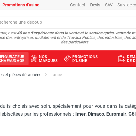
Promotions d'usine
Contact
Devis
SAV
Suivi de
at, c'est
40 ans d'expérience dans la vente et le service après-vente de m
ice des entreprises du Bâtiment et de Travaux Publics, des industries, des ad
des particuliers.
NFIGURATEUR
NOS
PROMOTIONS
DEM
ÉCHAFAUDAGE
MARQUES
D'USINE
DE D
s et pièces détachées
Lance
oduits choisis avec soin, spécialement pour vous dans la caté
ébiscitées par les professionnels :
Imer
,
Dimaco
,
Euromair
,
Göl