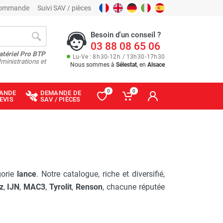
 commande
Suivi SAV / pièces
Besoin d'un conseil ?
03 88 08 65 06
atériel Pro BTP
Lu
-
Ve
: 8
h
30
-
12
h
/ 13
h
30
-
17
h
30
ministrations et
Nous sommes à
Sélestat
, en
Alsace
0
0
ANDE
DEMANDE DE
EVIS
SAV / PIÈCES
gorie
lance
. Notre catalogue, riche et diversifié,
z
,
IJN
,
MAC3
,
Tyrolit
,
Renson
, chacune réputée