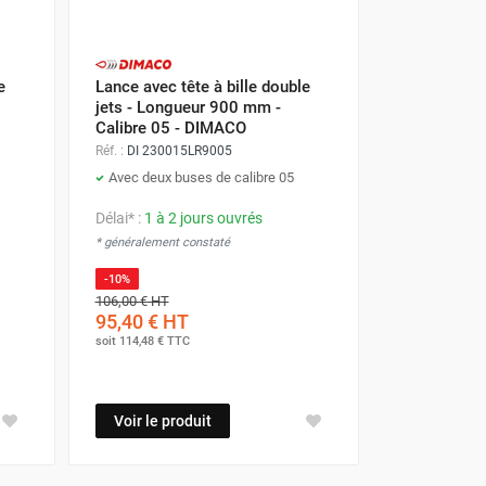
e
Lance avec tête à bille double
jets - Longueur 900 mm -
Calibre 05 - DIMACO
Réf. :
DI 230015LR9005
Avec deux buses de calibre 05
Délai* :
1 à 2 jours ouvrés
* généralement constaté
-10%
106,00 €
HT
95,40 €
HT
soit
114,48 €
TTC
Voir le produit