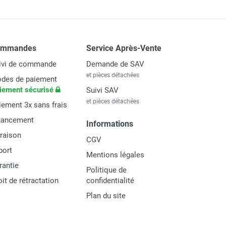
ommandes
Service Après-Vente
ivi de commande
Demande de SAV
et pièces détachées
des de paiement
iement sécurisé
Suivi SAV
et pièces détachées
iement 3x sans frais
nancement
Informations
vraison
CGV
port
Mentions légales
rantie
Politique de
oit de rétractation
confidentialité
Plan du site