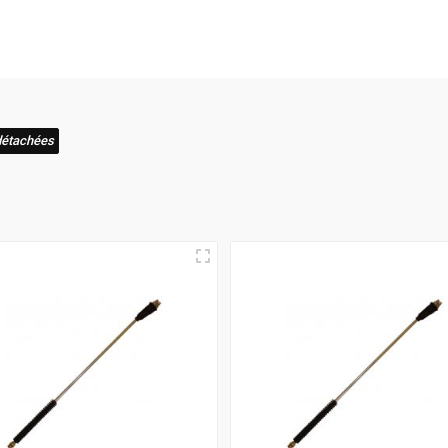
rix les plus bas du marché
est sans faille. Nous vous assuron
rvice de livraison est une priorité absolue
; Attendez-vous à rec
 allie à la perfection des prix avantageux
,
une qualité de ser
détachées