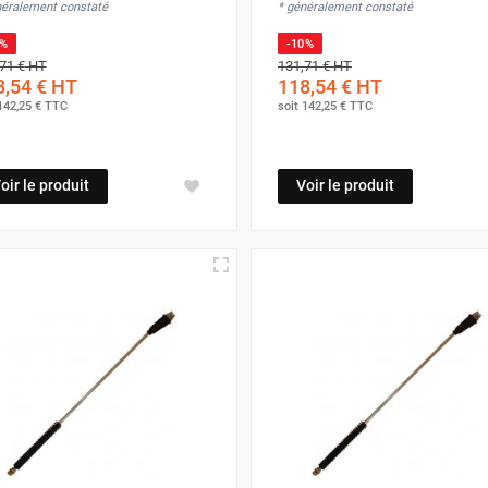
néralement constaté
* généralement constaté
0%
-10%
71 €
HT
131,71 €
HT
,54 €
HT
118,54 €
HT
142,25 €
TTC
soit
142,25 €
TTC
oir le produit
Voir le produit