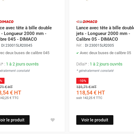
ce avec tête à bille double
Lance avec tête à bille doubl
s - Longueur 2000 mm -
jets - Longueur 2000 mm -
ibre 045 - DIMACO
Calibre 05 - DIMACO
:
DI 230015LR20045
Réf. :
DI 230015LR2005
ec deux buses de calibre 045
Avec deux buses de calibre 05
i* :
1 à 2 jours ouvrés
Délai* :
1 à 2 jours ouvrés
néralement constaté
* généralement constaté
0%
-10%
71 €
HT
131,71 €
HT
,54 €
HT
118,54 €
HT
142,25 €
TTC
soit
142,25 €
TTC
oir le produit
Voir le produit