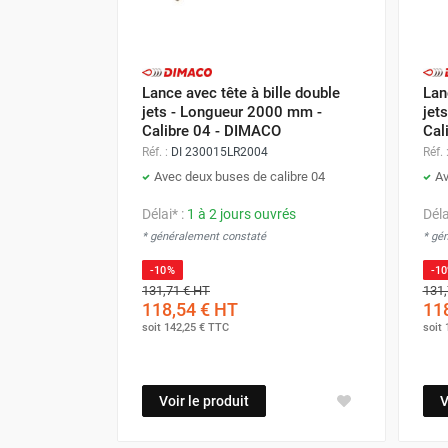
GROUPES ÉLECTROGÈNE, DE
SOUDAGE ET ÉQUIPEMENT
ÉLECTRIQUE
NETTOYEUR HAUTE
Lance avec tête à bille double
Lan
PRESSION ET
jets - Longueur 2000 mm -
jet
PULVÉRISATEUR
Calibre 04 - DIMACO
Cal
MOTOPOMPE ET POMPE À
Réf. :
DI 230015LR2004
Réf. 
EAU
Avec deux buses de calibre 04
Av
ASPIRATEUR ET NETTOYAGE
DU SOL
Délai* :
1 à 2 jours ouvrés
Déla
* généralement constaté
* gé
ÉQUIPEMENT DE
PROTECTION INDIVIDUELLE
-10%
-1
131,71 €
HT
131,
DÉNEIGEMENT
118,54 €
HT
118
STOCKAGE, CUVE ET
soit
142,25 €
TTC
soit
MOBILIER
APPAREIL DE MESURE
Voir le produit
V
TRAITEMENT DE L'AIR
ACCESSOIRES ET