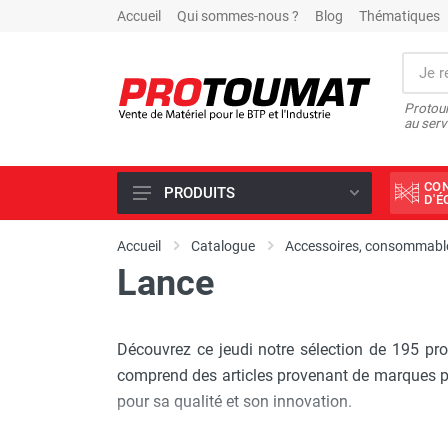
Accueil
Qui sommes-nous ?
Blog
Thématiques
Protoum
au serv
CO
PRODUITS
D'
PROMOTIONS D'USINE
Accueil
Catalogue
Accessoires, consommable
Lance
OUTILS DIAMANT
SCIAGE ET FORAGE
ÉCLAIRAGE DE CHANTIER
Découvrez ce jeudi notre sélection de 195 pr
TRAVAIL DU BÉTON
comprend des articles provenant de marques pl
pour sa qualité et son innovation.
MALAXEUR
MATÉRIEL DE COMPACTAGE