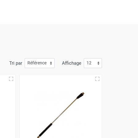
s une expérience d'achat où chaque visite est
evoir vos achats rapidement et sans le moindre
vice inégalée
,
et une livraison dont la rapidité
Tri par
Affichage