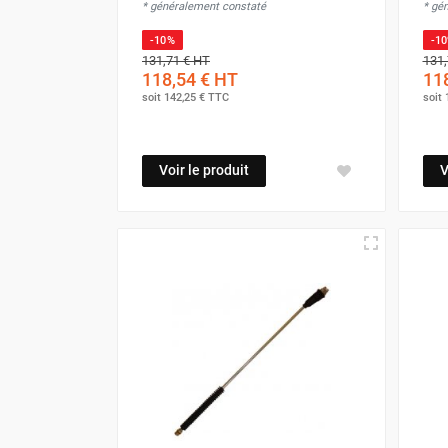
* généralement constaté
* gé
-10%
-1
131,71 €
HT
131,
118,54 €
HT
118
soit
142,25 €
TTC
soit
Voir le produit
V