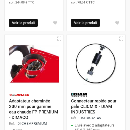
soit
244,08 €
TTC
soit
78,84 €
TTC
Voir le produit
Voir le produit
Adaptateur cheminée
Connecteur rapide pour
200 mm pour gamme
pale CLICMIX - DIAM
eau chaude FP PREMIUM
INDUSTRIES
- DIMACO
Réf. :
DM CB-32145
Réf. :
DI CHEMPREMIUM
Livré avec 2 adaptateurs
M14 Ø 162 mm