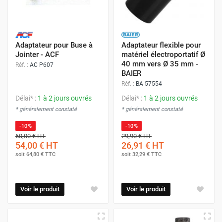
Adaptateur pour Buse à
Adaptateur flexible pour
Jointer - ACF
matériel électroportatif Ø
40 mm vers Ø 35 mm -
Réf. :
AC P607
BAIER
Réf. :
BA 57554
Délai* :
1 à 2 jours ouvrés
Délai* :
1 à 2 jours ouvrés
* généralement constaté
* généralement constaté
-10%
-10%
60,00 €
HT
29,90 €
HT
54,00 €
HT
26,91 €
HT
soit
64,80 €
TTC
soit
32,29 €
TTC
Voir le produit
Voir le produit