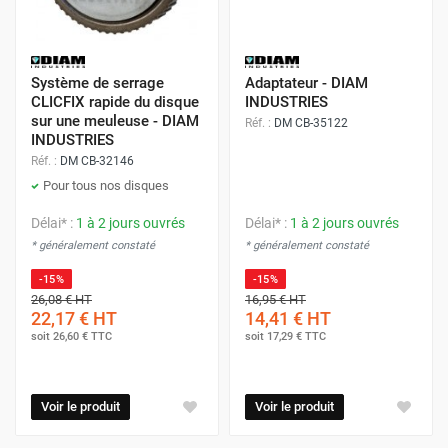
Système de serrage
Adaptateur - DIAM
CLICFIX rapide du disque
INDUSTRIES
sur une meuleuse - DIAM
Réf. :
DM CB-35122
INDUSTRIES
Réf. :
DM CB-32146
Pour tous nos disques
Délai* :
1 à 2 jours ouvrés
Délai* :
1 à 2 jours ouvrés
* généralement constaté
* généralement constaté
-15%
-15%
26,08 €
HT
16,95 €
HT
22,17 €
HT
14,41 €
HT
soit
26,60 €
TTC
soit
17,29 €
TTC
Voir le produit
Voir le produit