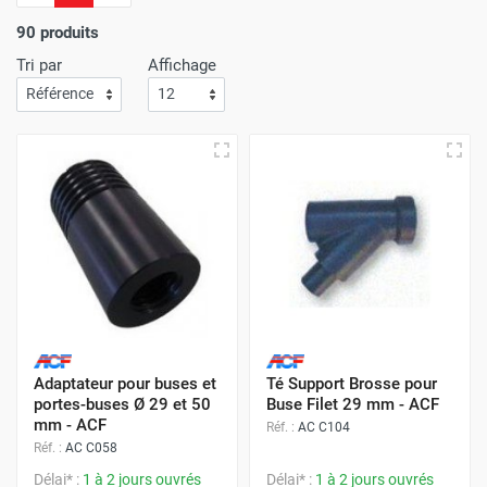
d'économie.
L'efficacité de notre service de livraison est
une priorité absolue
; Attendez-vous à recevoir vos achats
90 produits
rapidement et sans le moindre souci !
Tri par
Affichage
Avec Protoumat,
bénéficiez d'un shopping qui allie à la
perfection des prix avantageux
,
une qualité de service
inégalée
,
et une livraison dont la rapidité vous surprendra
à chaque commande
.
Adaptateur pour buses et
Té Support Brosse pour
portes-buses Ø 29 et 50
Buse Filet 29 mm - ACF
mm - ACF
Réf. :
AC C104
Réf. :
AC C058
Délai* :
1 à 2 jours ouvrés
Délai* :
1 à 2 jours ouvrés