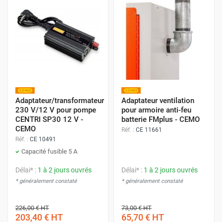
Adaptateur/transformateur
Adaptateur ventilation
230 V/12 V pour pompe
pour armoire anti-feu
CENTRI SP30 12 V -
batterie FMplus - CEMO
CEMO
Réf. :
CE 11661
Réf. :
CE 10491
Capacité fusible 5 A
Délai* :
1 à 2 jours ouvrés
Délai* :
1 à 2 jours ouvrés
* généralement constaté
* généralement constaté
226,00 €
HT
73,00 €
HT
203,40 €
HT
65,70 €
HT