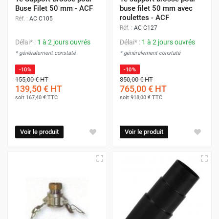
Buse Filet 50 mm - ACF
buse filet 50 mm avec
roulettes - ACF
Réf. :
AC C105
Réf. :
AC C127
Délai* :
1 à 2 jours ouvrés
Délai* :
1 à 2 jours ouvrés
* généralement constaté
* généralement constaté
-10%
-10%
155,00 €
HT
850,00 €
HT
139,50 €
HT
765,00 €
HT
soit
167,40 €
TTC
soit
918,00 €
TTC
Voir le produit
Voir le produit