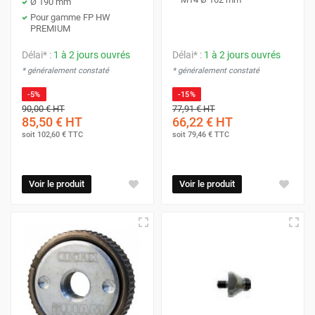
Ø 190 mm
Pour gamme FP HW
PREMIUM
Délai* :
1 à 2 jours ouvrés
Délai* :
1 à 2 jours ouvrés
* généralement constaté
* généralement constaté
-5%
-15%
90,00 €
HT
77,91 €
HT
85,50 €
HT
66,22 €
HT
soit
102,60 €
TTC
soit
79,46 €
TTC
Voir le produit
Voir le produit