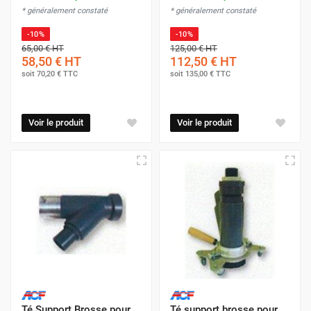
* généralement constaté
* généralement constaté
-10%
-10%
65,00 €
HT
125,00 €
HT
58,50 €
HT
112,50 €
HT
soit
70,20 €
TTC
soit
135,00 €
TTC
Voir le produit
Voir le produit
Té Support Brosse pour
Té support brosse pour