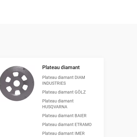
blics !
ards mène inévitablement à une usure
ionnel est la seule solution capable de
Plateau diamant
construction les plus durs.
Que vous
Plateau diamant DIAM
antés haute performance, conçus pour
INDUSTRIES
Plateau diamant GÖLZ
Plateau diamant
HUSQVARNA
Plateau diamant BAIER
Plateau diamant ETRAMO
Plateau diamant IMER
éton.