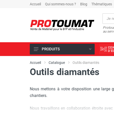
Accueil
Qui sommes-nous ?
Blog
Thématiques
Protoum
au serv
CO
PRODUITS
D'
PROMOTIONS D'USINE
Accueil
Catalogue
Outils diamantés
Outils diamantés
OUTILS DIAMANT
SCIAGE ET FORAGE
ÉCLAIRAGE DE CHANTIER
Nous mettons à votre disposition une larg
TRAVAIL DU BÉTON
chantiers.
MALAXEUR
Nous travaillons en collaboration étroite ave
MATÉRIEL DE COMPACTAGE