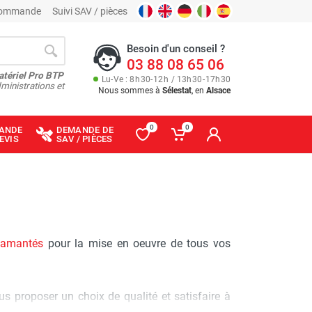
 commande
Suivi SAV / pièces
Besoin d'un conseil ?
03 88 08 65 06
atériel Pro BTP
Lu
-
Ve
: 8
h
30
-
12
h
/ 13
h
30
-
17
h
30
ministrations et
Nous sommes à
Sélestat
, en
Alsace
0
0
ANDE
DEMANDE DE
EVIS
SAV / PIÈCES
iamantés
pour la mise en oeuvre de tous vos
s proposer un choix de qualité et satisfaire à