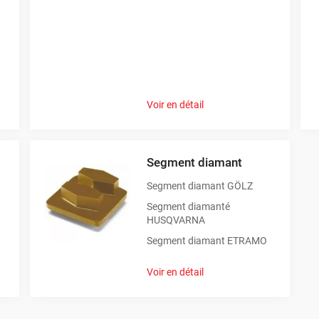
Carottage
Passage de gaines, tuyauterie
 Surfaçage
Rectification de dalles, retrait 
Voir en détail
Segment diamant
diamanté ne vaut que par la puissance de la machine qui l'entra
euses
et vos plateaux avec nos
ponceuses à béton
. Pensez égal
Segment diamant GÖLZ
).
Segment diamanté
HUSQVARNA
Segment diamant ETRAMO
Voir en détail
utillage diamanté