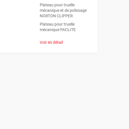
Plateau pour truelle
mécanique et de polissage
s, prélèvements.
NORTON CLIPPER
Plateau pour truelle
de colles/résines.
mécanique PACLITE
Voir en détail
îne. Couplez nos disques avec nos
découpeuses
ement à la sécurité avec nos équipements de