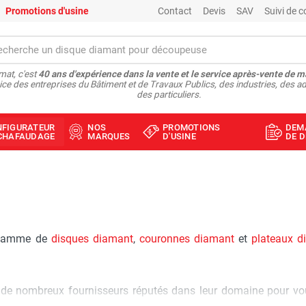
Promotions d'usine
Contact
Devis
SAV
Suivi de
at, c'est
40 ans d'expérience dans la vente et le service après-vente de m
ice des entreprises du Bâtiment et de Travaux Publics, des industries, des ad
des particuliers.
NFIGURATEUR
NOS
PROMOTIONS
DEM
ÉCHAFAUDAGE
MARQUES
D'USINE
DE D
e gamme de
disques diamant
,
couronnes diamant
et
plateaux d
c de nombreux fournisseurs réputés dans leur domaine pour vou