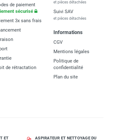
et pièces détachées
des de paiement
iement sécurisé
Suivi SAV
et pièces détachées
iement 3x sans frais
nancement
Informations
vraison
CGV
port
Mentions légales
rantie
Politique de
oit de rétractation
confidentialité
Plan du site
T ET
ASPIRATEUR ET NETTOYAGE DU