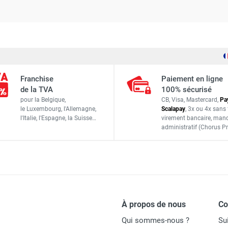
 à eau ?
éton armé et les matériaux très durs afin de refroidir les segme
rtout en intérieur dans des pièces déjà finies pour éviter de salir 
Franchise
Paiement en ligne
de la TVA
100% sécurisé
pour la Belgique,
CB, Visa, Mastercard,
Pa
" capable de couper une grande variété de matériaux (béton, br
le Luxembourg,
l'Allemagne,
Scalapay
,
3x ou 4x sans 
 intensif sur un seul matériau (ex: asphalte), un disque spécial
l'Italie,
l'Espagne,
la Suisse…
virement bancaire
, man
administratif
(Chorus Pr
 plus couper ?
 arrive quand le liant métallique est trop dur pour le matériau 
viver" l'outil en réalisant quelques coupes dans un matériau 
À propos de nous
C
Qui sommes-nous ?
Su