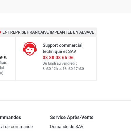
nts et évacuer les boues. Le carottage à sec
les supports.
ENTREPRISE FRANÇAISE IMPLANTÉE EN ALSACE
Support commercial,
technique et SAV
03 88 08 65 06
y
Pal
,
ique, pierre). C'est l'outil parfait pour un
frais
,
Du lundi au vendredi :
isé sera beaucoup plus rentable et rapide.
dat
8h30-12h
et
13h30-17h30
o)
coupé et ne s'use pas, empêchant les nouveaux
très abrasif comme du grès ou une plaque de
ommandes
Service Après-Vente
ivi de commande
Demande de SAV