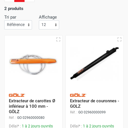
d'économie.
L'efficacité de notre service de livraison est
une priorité absolue
; Attendez-vous à recevoir vos achats
2 produits
rapidement et sans le moindre souci !
Tri par
Affichage
Avec Protoumat,
bénéficiez d'un shopping qui allie à la
perfection des prix avantageux
,
une qualité de service
inégalée
,
et une livraison dont la rapidité vous surprendra
à chaque commande
.
Extracteur de carottes Ø
Extracteur de couronnes -
inférieur à 100 mm -
GOLZ
GÖLZ
Réf. :
GO 02960000099
Réf. :
GO 02960000080
Délai* :
1 à 2 jours ouvrés
Délai* :
1 à 2 jours ouvrés