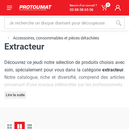
0
Besoin d'un conseil ?
03 88 08 65 06
Accessoires, consommables et pièces détachées
Extracteur
Découvrez ce jeudi notre sélection de produits choisis avec
soin, spécialement pour vous dans la catégorie
extracteur
.
Notre catalogue, riche et diversifié, comprend des articles
provenant d'une marque plébiscitée par les professionnels :
Gölz
, réputée pour sa qualité et son innovation.
Lire la suite
L'engagement de Protoumat à pratiquer
les prix les plus
bas du marché
est sans faille. Nous vous assurons une
expérience d'achat où chaque visite est synonyme