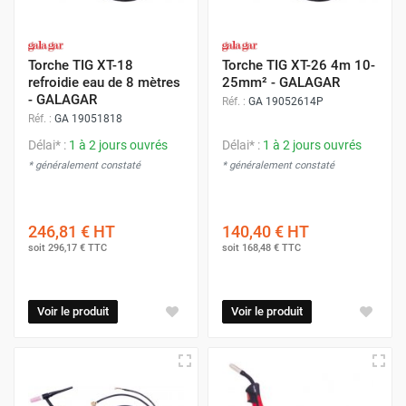
Torche TIG XT-18
Torche TIG XT-26 4m 10-
refroidie eau de 8 mètres
25mm² - GALAGAR
- GALAGAR
Réf. :
GA 19052614P
Réf. :
GA 19051818
Délai* :
1 à 2 jours ouvrés
Délai* :
1 à 2 jours ouvrés
* généralement constaté
* généralement constaté
246,81 €
HT
140,40 €
HT
soit
296,17 €
TTC
soit
168,48 €
TTC
Voir le produit
Voir le produit