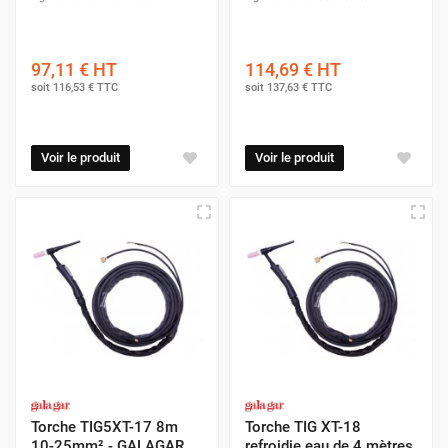
97,11 €
HT
114,69 €
HT
soit
116,53 €
TTC
soit
137,63 €
TTC
Voir le produit
Voir le produit
Torche TIG5XT-17 8m
Torche TIG XT-18
10-25mm² - GALAGAR
refroidie eau de 4 mètres