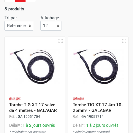
d'économie.
L'efficacité de notre service de livraison est
une priorité absolue
; Attendez-vous à recevoir vos achats
8 produits
rapidement et sans le moindre souci !
Tri par
Affichage
Avec Protoumat,
bénéficiez d'un shopping qui allie à la
perfection des prix avantageux
,
une qualité de service
inégalée
,
et une livraison dont la rapidité vous surprendra
à chaque commande
.
Torche TIG XT 17 valve
Torche TIG XT-17 4m 10-
de 4 mètres - GALAGAR
25mm² - GALAGAR
Réf. :
GA 19051704
Réf. :
GA 19051714
Délai* :
1 à 2 jours ouvrés
Délai* :
1 à 2 jours ouvrés
* généralement constaté
* généralement constaté