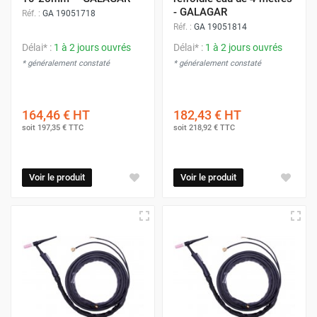
- GALAGAR
Réf. :
GA 19051718
Réf. :
GA 19051814
Délai* :
1 à 2 jours ouvrés
Délai* :
1 à 2 jours ouvrés
* généralement constaté
* généralement constaté
164,46 €
HT
182,43 €
HT
soit
197,35 €
TTC
soit
218,92 €
TTC
Voir le produit
Voir le produit