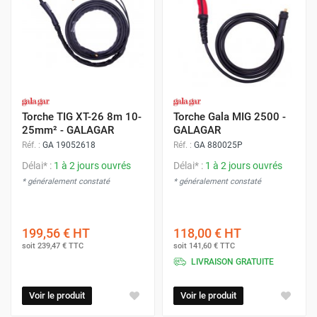
Torche TIG XT-26 8m 10-
Torche Gala MIG 2500 -
25mm² - GALAGAR
GALAGAR
Réf. :
GA 19052618
Réf. :
GA 880025P
Délai* :
1 à 2 jours ouvrés
Délai* :
1 à 2 jours ouvrés
* généralement constaté
* généralement constaté
199,56 €
HT
118,00 €
HT
soit
239,47 €
TTC
soit
141,60 €
TTC
LIVRAISON GRATUITE
Voir le produit
Voir le produit