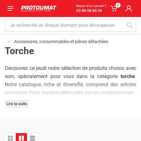
0
Besoin d'un conseil ?
03 88 08 65 06
Accessoires, consommables et pièces détachées
Torche
Découvrez ce jeudi notre sélection de produits choisis avec
soin, spécialement pour vous dans la catégorie
torche
.
Notre catalogue, riche et diversifié, comprend des articles
provenant d'une marque plébiscitée par les professionnels :
Gala Gar
, réputée pour sa qualité et son innovation.
Lire la suite
L'engagement de Protoumat à pratiquer
les prix les plus
bas du marché
est sans faille. Nous vous assurons une
expérience d'achat où chaque visite est synonyme