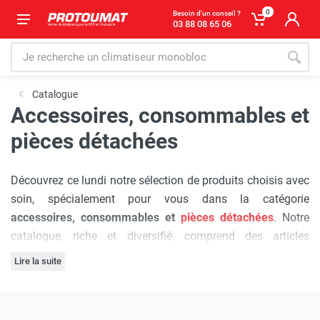
0
Besoin d'un conseil ?
03 88 08 65 06
Catalogue
Accessoires, consommables et
pièces détachées
Découvrez ce lundi notre sélection de produits choisis avec
soin, spécialement pour vous dans la catégorie
accessoires, consommables et
pièces détachées
. Notre
catalogue, riche et diversifié, comprend des articles
provenant de marques plébiscitées par les professionnels,
Lire la suite
chacune réputée pour sa qualité et son innovation.
L'engagement de Protoumat à pratiquer
les prix les plus
bas du marché
est sans faille. Nous vous assurons une