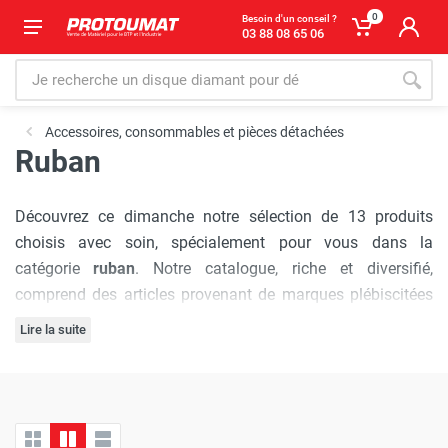
0
Besoin d'un conseil ?
03 88 08 65 06
Accessoires, consommables et pièces détachées
Ruban
Découvrez ce dimanche notre sélection de 13 produits
choisis avec soin, spécialement pour vous dans la
catégorie
ruban
. Notre catalogue, riche et diversifié,
comprend des articles provenant de marques plébiscitées
par les professionnels :
Gölz
,
Norton Clipper / Saint-
Lire la suite
Gobain
,
Lissmac
, chacune réputée pour sa qualité et son
L'engagement de Protoumat à pratiquer
les prix les plus
innovation.
bas du marché
est sans faille. Nous vous assurons une
expérience d'achat où chaque visite est synonyme