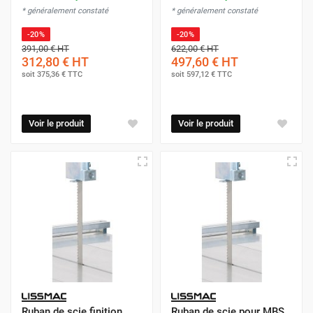
* généralement constaté
* généralement constaté
-20%
-20%
391,00 €
HT
622,00 €
HT
312,80 €
HT
497,60 €
HT
soit
375,36 €
TTC
soit
597,12 €
TTC
Voir le produit
Voir le produit
Ruban de scie finition
Ruban de scie pour MBS