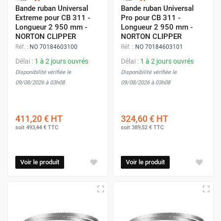
Bande ruban Universal
Bande ruban Universal
Extreme pour CB 311 -
Pro pour CB 311 -
Longueur 2 950 mm -
Longueur 2 950 mm -
NORTON CLIPPER
NORTON CLIPPER
Réf. :
NO 70184603100
Réf. :
NO 70184603101
Délai :
1 à 2 jours ouvrés
Délai :
1 à 2 jours ouvrés
Disponibilité vérifiée le
Disponibilité vérifiée le
09/08/2026 à 03h08
09/08/2026 à 03h08
411,20 €
HT
324,60 €
HT
soit
493,44 €
TTC
soit
389,52 €
TTC
Voir le produit
Voir le produit