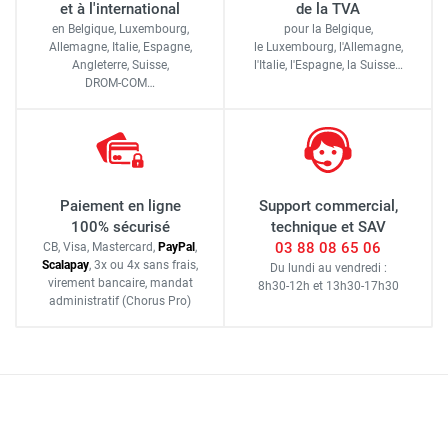
et à l'international
de la TVA
en Belgique, Luxembourg,
pour la Belgique,
Allemagne, Italie, Espagne,
le Luxembourg,
l'Allemagne,
Angleterre, Suisse,
l'Italie,
l'Espagne,
la Suisse…
DROM-COM…
Paiement en ligne
Support commercial,
100% sécurisé
technique et SAV
03 88 08 65 06
CB, Visa, Mastercard,
Pay
Pal
,
Scalapay
,
3x ou 4x sans frais
,
Du lundi au vendredi :
virement bancaire
, mandat
8h30-12h
et
13h30-17h30
administratif
(Chorus Pro)