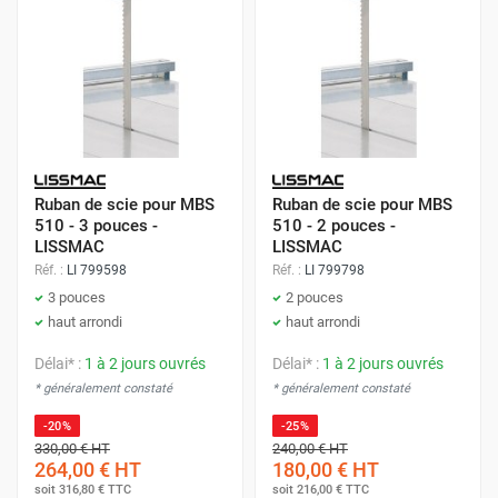
Ruban de scie pour MBS
Ruban de scie pour MBS
510 - 3 pouces -
510 - 2 pouces -
LISSMAC
LISSMAC
Réf. :
LI 799598
Réf. :
LI 799798
3 pouces
2 pouces
haut arrondi
haut arrondi
Délai* :
1 à 2 jours ouvrés
Délai* :
1 à 2 jours ouvrés
* généralement constaté
* généralement constaté
-20%
-25%
330,00 €
HT
240,00 €
HT
264,00 €
HT
180,00 €
HT
soit
316,80 €
TTC
soit
216,00 €
TTC