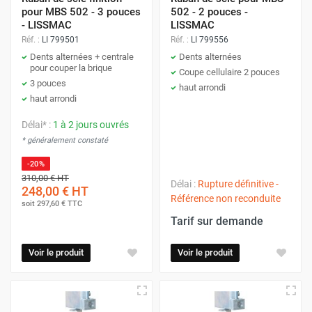
pour MBS 502 - 3 pouces
502 - 2 pouces -
- LISSMAC
LISSMAC
Réf. :
LI 799501
Réf. :
LI 799556
Dents alternées + centrale
Dents alternées
pour couper la brique
Coupe cellulaire 2 pouces
3 pouces
haut arrondi
haut arrondi
Délai* :
1 à 2 jours ouvrés
* généralement constaté
-20%
310,00 €
HT
Délai :
Rupture définitive -
248,00 €
HT
Référence non reconduite
soit
297,60 €
TTC
Tarif sur demande
Voir le produit
Voir le produit