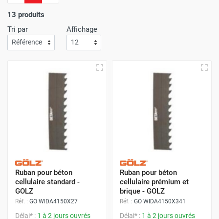
d'économie.
L'efficacité de notre service de livraison est
une priorité absolue
; Attendez-vous à recevoir vos achats
13 produits
rapidement et sans le moindre souci !
Tri par
Affichage
Avec Protoumat,
bénéficiez d'un shopping qui allie à la
perfection des prix avantageux
,
une qualité de service
inégalée
,
et une livraison dont la rapidité vous surprendra
à chaque commande
.
Ruban pour béton
Ruban pour béton
cellulaire standard -
cellulaire prémium et
GOLZ
brique - GOLZ
Réf. :
GO WIDA4150X27
Réf. :
GO WIDA4150X341
Délai* :
1 à 2 jours ouvrés
Délai* :
1 à 2 jours ouvrés