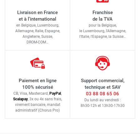
Livraison en France
Franchise
et à l'international
de la TVA
en Belgique, Luxembourg,
pour la Belgique,
Allemagne, Italie, Espagne,
le Luxembourg,
l'Allemagne,
Angleterre, Suisse,
l'Italie,
l'Espagne,
la Suisse…
DROM-COM…
Paiement en ligne
Support commercial,
100% sécurisé
technique et SAV
03 88 08 65 06
CB, Visa, Mastercard,
Pay
Pal
,
Scalapay
,
3x ou 4x sans frais
,
Du lundi au vendredi :
virement bancaire
, mandat
8h30-12h
et
13h30-17h30
administratif
(Chorus Pro)