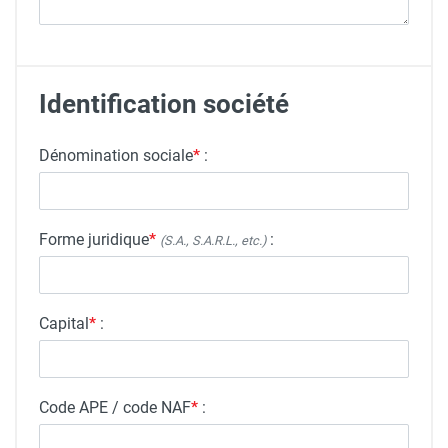
Identification société
Dénomination sociale
*
:
Forme juridique
*
:
(S.A., S.A.R.L., etc.)
Capital
*
:
Code APE / code NAF
*
: