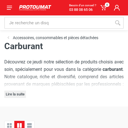
0
Besoin d'un conseil ?
03 88 08 65 06
Accessoires, consommables et pièces détachées
Carburant
Découvrez ce jeudi notre sélection de produits choisis avec
soin, spécialement pour vous dans la catégorie
carburant
.
Notre catalogue, riche et diversifié, comprend des articles
provenant de marques plébiscitées par les professionnels :
Husqvarna
,
Könner & Söhnen
, chacune réputée pour sa
Lire la suite
qualité et son innovation.
L'engagement de Protoumat à pratiquer
les prix les plus
bas du marché
est sans faille. Nous vous assurons une
expérience d'achat où chaque visite est synonyme