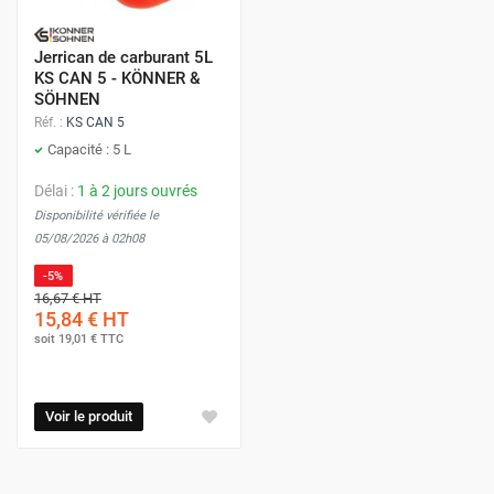
Jerrican de carburant 5L
KS CAN 5 - KÖNNER &
SÖHNEN
Réf. :
KS CAN 5
Capacité : 5 L
Délai :
1 à 2 jours ouvrés
Disponibilité vérifiée le
05/08/2026 à 02h08
-5%
16,67 €
HT
15,84 €
HT
soit
19,01 €
TTC
Voir le produit