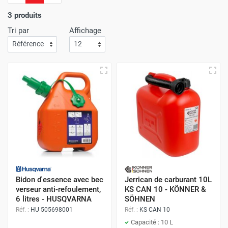
d'économie.
L'efficacité de notre service de livraison est
une priorité absolue
; Attendez-vous à recevoir vos achats
3 produits
rapidement et sans le moindre souci !
Tri par
Affichage
Avec Protoumat,
bénéficiez d'un shopping qui allie à la
perfection des prix avantageux
,
une qualité de service
inégalée
,
et une livraison dont la rapidité vous surprendra
à chaque commande
.
Bidon d'essence avec bec
Jerrican de carburant 10L
verseur anti-refoulement,
KS CAN 10 - KÖNNER &
6 litres - HUSQVARNA
SÖHNEN
Réf. :
HU 505698001
Réf. :
KS CAN 10
Capacité : 10 L