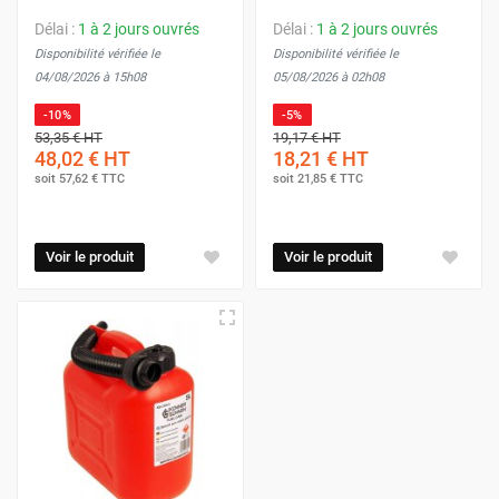
Délai :
1 à 2 jours ouvrés
Délai :
1 à 2 jours ouvrés
Disponibilité vérifiée le
Disponibilité vérifiée le
04/08/2026 à 15h08
05/08/2026 à 02h08
-10%
-5%
53,35 €
HT
19,17 €
HT
48,02 €
HT
18,21 €
HT
soit
57,62 €
TTC
soit
21,85 €
TTC
Voir le produit
Voir le produit