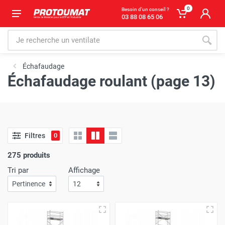
0
Besoin d'un conseil ?
03 88 08 65 06
Échafaudage
Échafaudage roulant (page 13)
Filtres
0
275 produits
Tri par
Affichage