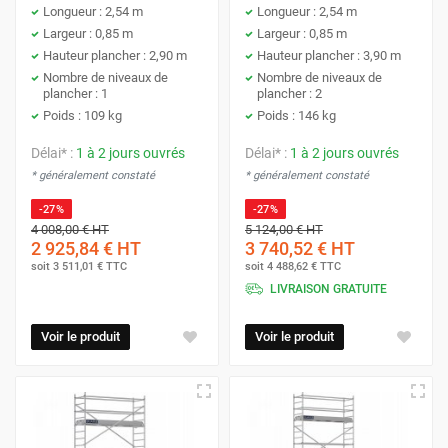
Longueur : 2,54 m
Longueur : 2,54 m
Largeur : 0,85 m
Largeur : 0,85 m
Hauteur plancher : 2,90 m
Hauteur plancher : 3,90 m
Nombre de niveaux de
Nombre de niveaux de
plancher : 1
plancher : 2
Poids : 109 kg
Poids : 146 kg
Délai* :
1 à 2 jours ouvrés
Délai* :
1 à 2 jours ouvrés
* généralement constaté
* généralement constaté
-27%
-27%
4 008,00 €
HT
5 124,00 €
HT
2 925,84 €
HT
3 740,52 €
HT
soit
3 511,01 €
TTC
soit
4 488,62 €
TTC
LIVRAISON GRATUITE
Voir le produit
Voir le produit