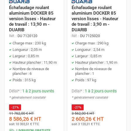
Échafaudage roulant
Échafaudage roulant
aluminium DOCKER 85
aluminium DOCKER 85
version lisses - Hauteur
version lisses - Hauteur
de travail : 13,90 m -
de travail : 3,90 m -
DUARIB
DUARIB
Réf. :
DU 7120120
Réf. :
DU 7125020
Charge max : 230 kg
Charge max : 290 kg
Longueur : 2,05 m
Longueur : 2,54 m
Largeur : 0,85 m
Largeur : 0,85 m
Hauteur plancher : 11,90 m
Hauteur plancher : 1,90 m
Nombre de niveaux de
Nombre de niveaux de
plancher : 6
plancher : 1
Poids : 315 kg
Poids : 97 kg
Délai* :
1 à 2 jours ouvrés
Délai* :
1 à 2 jours ouvrés
* généralement constaté
* généralement constaté
-27%
-27%
11 762,00 €
HT
3 562,00 €
HT
8 586,26 €
HT
2 600,26 €
HT
soit
10 303,51 €
TTC
soit
3 120,31 €
TTC
LIVRAISON GRATUITE