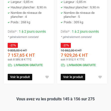
Largeur : 0,85 m
Largeur : 0,85 m
Hauteur plancher : 8,90 m
Hauteur plancher : 9,90 m
Nombre de niveaux de
Nombre de niveaux de
plancher : 4
plancher : 5
Poids : 268 kg
Poids : 305 kg
Délai* :
1 à 2 jours ouvrés
Délai* :
1 à 2 jours ouvrés
* généralement constaté
* généralement constaté
-27%
-27%
9 805,00 €
HT
10 862,00 €
HT
7 157,65 €
HT
7 929,26 €
HT
soit
8 589,18 €
TTC
soit
9 515,11 €
TTC
LIVRAISON GRATUITE
LIVRAISON GRATUITE
Voir le produit
Voir le produit
Vous avez vu les produits 145 à 156 sur 275