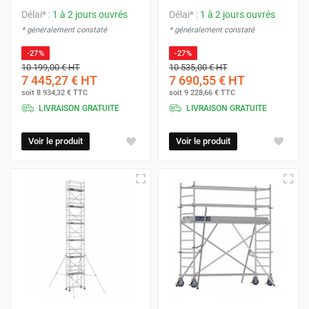
Délai* :
1 à 2 jours ouvrés
Délai* :
1 à 2 jours ouvrés
* généralement constaté
* généralement constaté
-27%
-27%
10 199,00 €
HT
10 535,00 €
HT
7 445,27 €
HT
7 690,55 €
HT
soit
8 934,32 €
TTC
soit
9 228,66 €
TTC
LIVRAISON GRATUITE
LIVRAISON GRATUITE
Voir le produit
Voir le produit