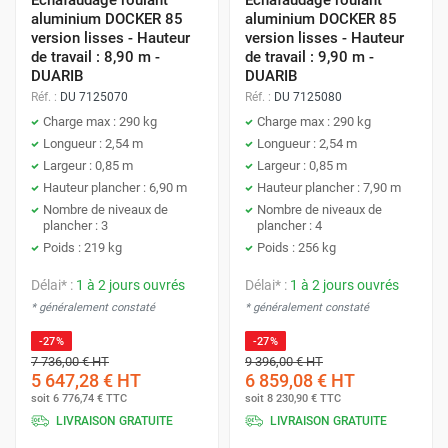
Échafaudage roulant
Échafaudage roulant
aluminium DOCKER 85
aluminium DOCKER 85
version lisses - Hauteur
version lisses - Hauteur
de travail : 8,90 m -
de travail : 9,90 m -
DUARIB
DUARIB
Réf. :
DU 7125070
Réf. :
DU 7125080
Charge max : 290 kg
Charge max : 290 kg
Longueur : 2,54 m
Longueur : 2,54 m
Largeur : 0,85 m
Largeur : 0,85 m
Hauteur plancher : 6,90 m
Hauteur plancher : 7,90 m
Nombre de niveaux de
Nombre de niveaux de
plancher : 3
plancher : 4
Poids : 219 kg
Poids : 256 kg
Délai* :
1 à 2 jours ouvrés
Délai* :
1 à 2 jours ouvrés
* généralement constaté
* généralement constaté
-27%
-27%
7 736,00 €
HT
9 396,00 €
HT
5 647,28 €
HT
6 859,08 €
HT
soit
6 776,74 €
TTC
soit
8 230,90 €
TTC
LIVRAISON GRATUITE
LIVRAISON GRATUITE