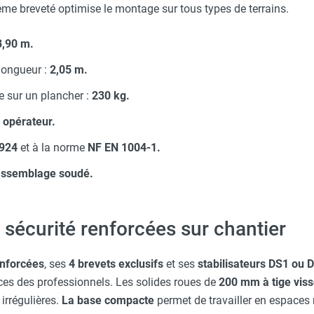
ème breveté optimise le montage sur tous types de terrains.
3,90 m.
 longueur :
2,05 m.
 sur un plancher :
230 kg.
l opérateur.
-924
et à la norme
NF EN 1004-1.
assemblage soudé.
et sécurité renforcées sur chantier
enforcées
, ses
4 brevets exclusifs
et ses
stabilisateurs DS1 ou 
ces des professionnels. Les solides roues de
200 mm à tige viss
rrégulières.
La base compacte
permet de travailler en espaces 