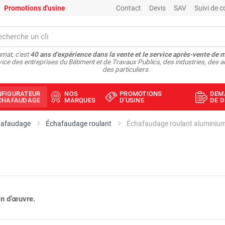
Promotions d'usine
Contact
Devis
SAV
Suivi de
mat, c'est
40 ans d'expérience dans la vente et le service après-vente de 
vice des entreprises du Bâtiment et de Travaux Publics, des industries, des a
des particuliers.
NFIGURATEUR
NOS
PROMOTIONS
DEM
ÉCHAFAUDAGE
MARQUES
D'USINE
DE D
hafaudage
Échafaudage roulant
n d’œuvre.