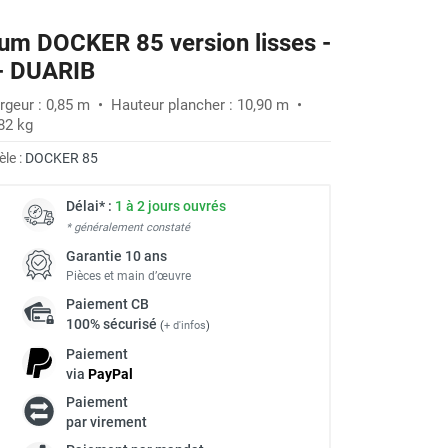
um DOCKER 85 version lisses -
 - DUARIB
rgeur : 0,85 m • Hauteur plancher : 10,90 m •
82 kg
le :
DOCKER 85
Délai* :
1 à 2 jours ouvrés
* généralement constaté
Garantie 10 ans
Pièces et main d’œuvre
Paiement
CB
100% sécurisé
(
+ d'infos
)
Paiement
via
Pay
Pal
Paiement
à
par virement