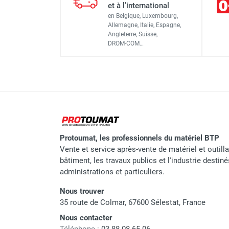
et à l'international
en Belgique, Luxembourg,
Dimensions extérieures
Allemagne, Italie, Espagne,
Angleterre, Suisse,
Échafaudage roulant alumini
DROM-COM…
Surface utile
Diamètre des montants
Échafaudage roulant alumin
Hauteur plancher
Hauteur travail
Nombre de niveaux de plancher 
Échafaudage roulant alumini
Protoumat, les professionnels du matériel BTP
plancher + 4 lisses DÉCLIC)
Vente et service après-vente de matériel et outill
bâtiment, les travaux publics et l'industrie destin
Poids
administrations et particuliers.
Nous trouver
35 route de Colmar, 67600 Sélestat, France
Nous contacter
Marque