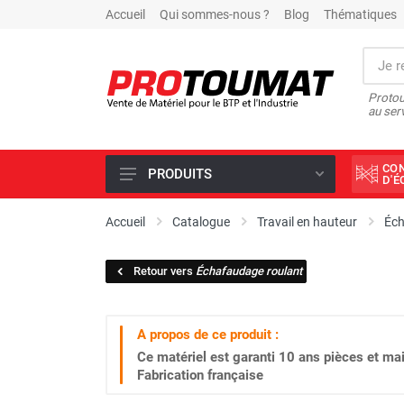
Accueil
Qui sommes-nous ?
Blog
Thématiques
Protou
au ser
CO
PRODUITS
D'
PROMOTIONS D'USINE
Accueil
Catalogue
Travail en hauteur
Éc
OUTILS DIAMANT
Retour vers
Échafaudage roulant
SCIAGE ET FORAGE
ÉCLAIRAGE DE CHANTIER
A propos de ce produit :
TRAVAIL DU BÉTON
Ce matériel est garanti
10 ans
pièces et mai
MALAXEUR
Fabrication française
MATÉRIEL DE COMPACTAGE