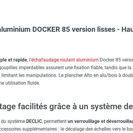
luminium DOCKER 85 version lisses - Haut
erre-tête réglable - HUSQVARNA
 avec protège-menton Smartguard PE 10H - HUSQVARNA
le et rapide
,
l’échafaudage roulant aluminium
Docker 85 versio
goupilles imperdables assurent une fixation fiable, tandis que la 
limitant les manipulations. Le plancher Alto en alu/bois à doub
 utilisation fluide.
ARNA
e facilités grâce à un système de f
aille L - HUSQVARNA
es du système
DECLIC
, permettent
un verrouillage et déverrouill
essoires supplémentaires : le décalage des échelles vers le bas s