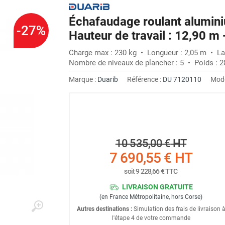
Échafaudage roulant alumini
-27%
Hauteur de travail : 12,90 m
Charge max : 230 kg • Longueur : 2,05 m • La
Nombre de niveaux de plancher : 5 • Poids : 2
Marque :
Duarib
Référence :
DU 7120110
Modè
10 535,00 €
HT
7 690,55 €
HT
soit
9 228,66 €
TTC
LIVRAISON GRATUITE
(en France Métropolitaine, hors Corse)
Autres destinations :
Simulation des frais de livraison 
l'étape 4 de votre commande