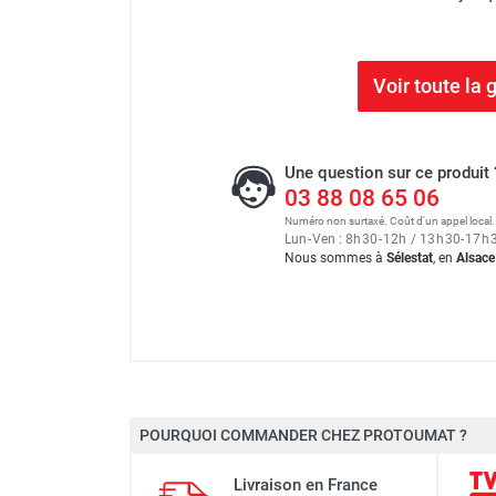
Voir toute l
Une question sur ce produit 
03 88 08 65 06
Numéro non surtaxé. Coût d'un appel local.
Lun
-
Ven : 8
h
30
-
12
h
/ 13
h
30
-
17
h
Nous sommes à
Sélestat
, en
Alsace
Échafaudage roulant alumin
POURQUOI COMMANDER CHEZ PROTOUMAT ?
Longueur
Échafaudage roulant alumin
Livraison en France
Largeur