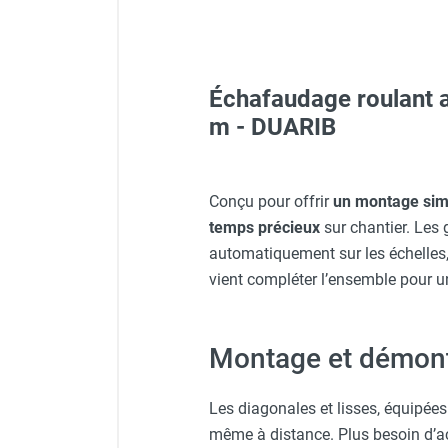
FOURNITURES
Échafaudage roulant a
Protecteur d'oreilles avec s
m - DUARIB
Casque de protection gris
Conçu pour offrir
un montage simp
temps précieux
sur chantier. Les 
Visière V 10 - HUSQVARNA
automatiquement sur les échelles, 
vient compléter l’ensemble pour une
Gants classiques - HUSQV
Montage et démontag
Veste de chantier PE10J - T
Les diagonales et lisses, équipé
même à distance. Plus besoin d’acc