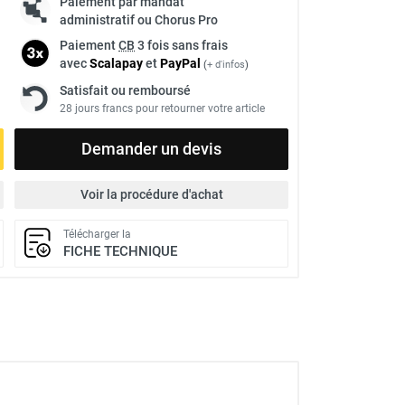
Paiement par mandat
administratif ou Chorus Pro
Paiement
CB
3 fois sans frais
avec
Scalapay
et
Pay
Pal
(
+ d'infos
)
Satisfait ou remboursé
28 jours francs pour retourner votre article
Demander un devis
Voir la procédure d'achat
Télécharger la
FICHE TECHNIQUE