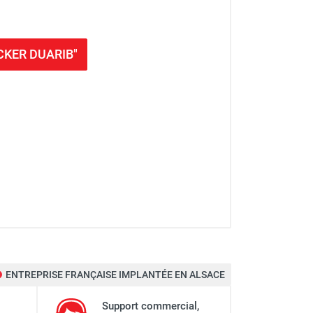
OCKER DUARIB"
 : 3,90 m - DUARIB
ENTREPRISE FRANÇAISE IMPLANTÉE EN ALSACE
l : 6,90 m - DUARIB
Support commercial,