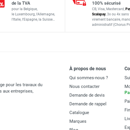
de la TVA
100% sécurisé
pour la Belgique,
CB, Visa, Mastercard,
Pa
Longueur : 2,17 m
le Luxembourg,
l'Allemagne,
Scalapay
,
3x ou 4x sans 
Largeur : 0,96 m
l'Italie,
l'Espagne,
la Suisse…
virement bancaire
, man
um DOCKER 150 version lisses - Hauteur de travail : 6,90 m - 
administratif
(Chorus Pr
1,95 x 0,60 m
Ø 45 mm
ium DOCKER 85 version garde-corps EXMDS - Hauteur de travail
10,90 m
12,90 m
À propos de nous
C
(1
5
um DOCKER 85 version lisses - Hauteur de travail : 6,90 m - D
Qui sommes-nous ?
Su
age pour les travaux du
Nous contacter
Mo
és aux entreprises,
Pa
Demande de devis
282 kg
Pa
Demande de rappel
Fi
Catalogue
Li
Marques
Ex
Duarib
Blog