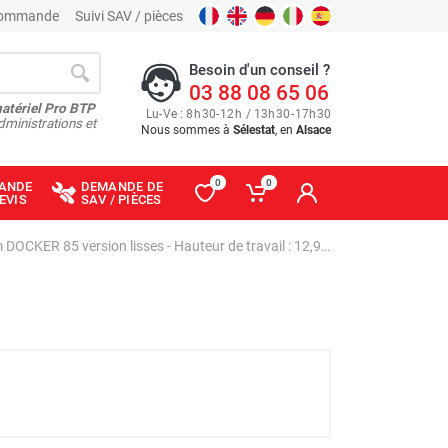
 commande
Suivi SAV / pièces
Besoin d'un conseil ?
03 88 08 65 06
matériel Pro BTP
Lu
-
Ve
: 8
h
30
-
12
h
/ 13
h
30
-
17
h
30
dministrations et
Nous sommes à
Sélestat
, en
Alsace
0
0
ANDE
DEMANDE DE
EVIS
SAV / PIÈCES
Échafaudage roulant aluminium DOCKER 85 version lisses - Hauteur de travail : 12,90 m - DUARIB