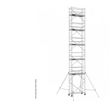
MATÉRIEL DE DÉMOLITION
COMPRESSEUR DE CHANTIER
TRAVAIL EN HAUTEUR
ÉQUIPEMENT DE CHANTIER
ROUTIER
MACHINE DE PROJECTION ET
COULAGE
MATÉRIEL DE SABLAGE
POMPE ET PISTOLET À
PEINTURE
DÉCOLLEUSE À PAPIER PEINT
ET MOQUETTE
ESPACE VERT
TRANSPALETTE, GERBEUR ET
MANUTENTION
MANUTENTION ET LEVAGE
DE CHANTIER