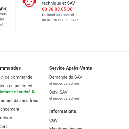
technique et SAV
03 88 08 65 06
y
Pal
,
frais
,
Du lundi au vendredi :
dat
8h30-12h
et
13h30-17h30
DUARIB
o)
 : 6,90 m - DUARIB
ommandes
Service Après-Vente
UARIB
ivi de commande
Demande de SAV
et pièces détachées
des de paiement
iement sécurisé
Suivi SAV
et pièces détachées
iement 3x sans frais
nancement
Informations
vraison
CGV
port
Mentions légales