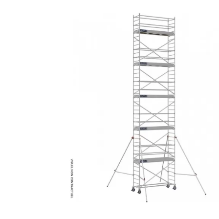
MATÉRIEL DE DÉMOLITION
COMPRESSEUR DE CHANTIER
TRAVAIL EN HAUTEUR
ÉQUIPEMENT DE CHANTIER
ROUTIER
MACHINE DE PROJECTION ET
COULAGE
MATÉRIEL DE SABLAGE
POMPE ET PISTOLET À
PEINTURE
DÉCOLLEUSE À PAPIER PEINT
ET MOQUETTE
ESPACE VERT
TRANSPALETTE, GERBEUR ET
MANUTENTION
MANUTENTION ET LEVAGE
DE CHANTIER