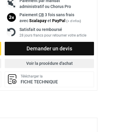
Paiement par mandat
administratif ou Chorus Pro
Paiement
CB
3 fois sans frais
avec
Scalapay
et
Pay
Pal
(
+ d'infos
)
Satisfait ou remboursé
28 jours francs pour retourner votre article
Demander un devis
Voir la procédure d'achat
Télécharger la
FICHE TECHNIQUE