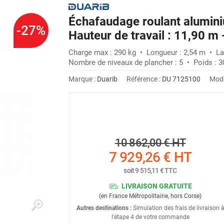
Échafaudage roulant alumini
-27%
Hauteur de travail : 11,90 m
Charge max : 290 kg • Longueur : 2,54 m • La
Nombre de niveaux de plancher : 5 • Poids : 3
Marque :
Duarib
Référence :
DU 7125100
Modè
10 862,00 €
HT
7 929,26 €
HT
soit
9 515,11 €
TTC
LIVRAISON GRATUITE
(en France Métropolitaine, hors Corse)
Autres destinations :
Simulation des frais de livraison 
l'étape 4 de votre commande