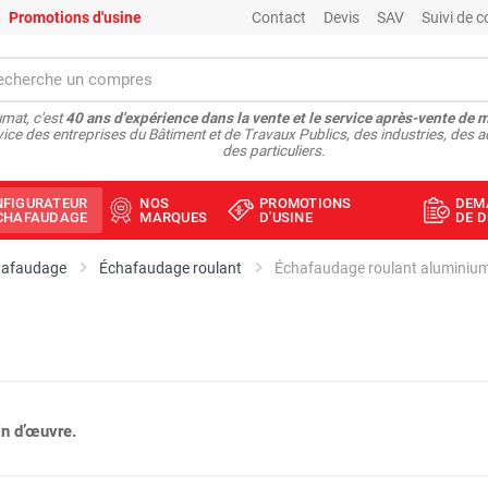
Promotions d'usine
Contact
Devis
SAV
Suivi de
mat, c'est
40 ans d'expérience dans la vente et le service après-vente de 
vice des entreprises du Bâtiment et de Travaux Publics, des industries, des a
des particuliers.
NFIGURATEUR
NOS
PROMOTIONS
DEM
ÉCHAFAUDAGE
MARQUES
D'USINE
DE D
hafaudage
Échafaudage roulant
n d’œuvre.