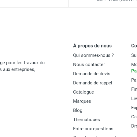
2,44 x 0,60 m
Ø 45 mm
ium DOCKER 85 version garde-corps EXMDS - Hauteur de travail
9,90 m
11,90 m
À propos de nous
C
(1
5
ium DOCKER 150 version garde-corps EXMDS - Hauteur de travai
Qui sommes-nous ?
Su
age pour les travaux du
Nous contacter
Mo
és aux entreprises,
Pa
Demande de devis
305 kg
Pa
Demande de rappel
Fi
Catalogue
Li
Marques
Ex
Duarib
Blog
Ga
Thématiques
7125100
Dr
Foire aux questions
DOCKER 85