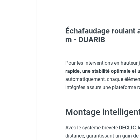
FOURNITURES
Échafaudage roulant a
Lunettes de protection PR
m - DUARIB
Veste de chantier PE10J - T
Pour les interventions en hauteur
rapide, une stabilité optimale et
Gants classiques - HUSQV
automatiquement, chaque élément 
intégrées assure une plateforme rob
Veste de chantier PE10J - 
Montage intelligen
Protecteur d'oreilles avec s
Avec le système breveté
DECLIC
, 
distance, garantissant un gain de 