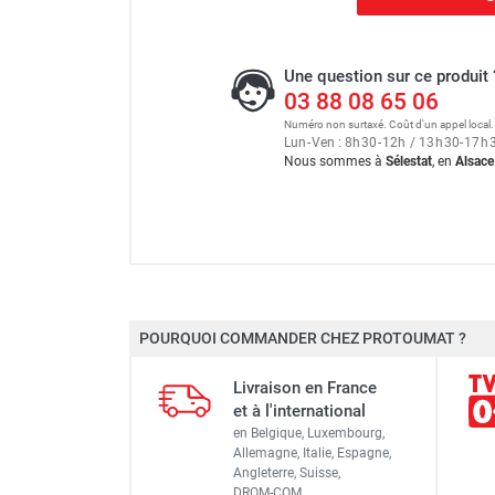
Une question sur ce produit 
03 88 08 65 06
Numéro non surtaxé. Coût d'un appel local.
Lun
-
Ven : 8
h
30
-
12
h
/ 13
h
30
-
17
h
Nous sommes à
Sélestat
, en
Alsace
Échafaudage roulant alumin
POURQUOI COMMANDER CHEZ PROTOUMAT ?
Longueur
Échafaudage roulant alumin
Livraison en France
Largeur
et à l'international
en Belgique, Luxembourg,
Dimensions extérieures
Allemagne, Italie, Espagne,
Angleterre, Suisse,
Échafaudage roulant alumin
DROM-COM…