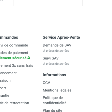
 : 3,90 m - DUARIB
ommandes
Service Après-Vente
l : 10,90 m - DUARIB
ivi de commande
Demande de SAV
et pièces détachées
des de paiement
iement sécurisé
Suivi SAV
et pièces détachées
iement 3x sans frais
nancement
Informations
vraison
CGV
port
Mentions légales
rantie
Politique de
oit de rétractation
confidentialité
Plan du site