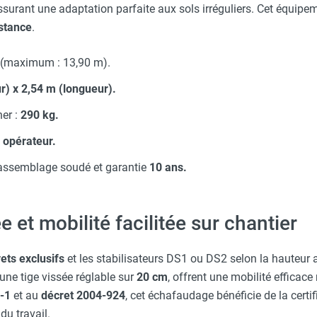
ssurant une adaptation parfaite aux sols irréguliers. Cet équip
istance
.
(maximum : 13,90 m).
r) x 2,54 m (longueur).
er :
290 kg.
l opérateur.
assemblage soudé et garantie
10 ans.
e et mobilité facilitée sur chantier
ets exclusifs
et les stabilisateurs DS1 ou DS2 selon la hauteur a
’une tige vissée réglable sur
20 cm
, offrent une mobilité efficace
-1
et au
décret 2004-924
, cet échafaudage bénéficie de la certifi
u travail.