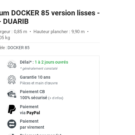
um DOCKER 85 version lisses -
 - DUARIB
rgeur : 0,85 m • Hauteur plancher : 9,90 m •
05 kg
le :
DOCKER 85
Délai* :
1 à 2 jours ouvrés
* généralement constaté
Garantie 10 ans
Pièces et main d’œuvre
Paiement
CB
100% sécurisé
(
+ d'infos
)
Paiement
via
Pay
Pal
Paiement
à
par virement