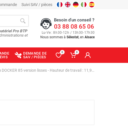
 commande
Suivi SAV / pièces
Besoin d'un conseil ?
03 88 08 65 06
matériel Pro BTP
Lu
-
Ve
: 8
h
30
-
12
h
/ 13
h
30
-
17
h
30
dministrations et
Nous sommes à
Sélestat
, en
Alsace
0
0
ANDE
DEMANDE DE
EVIS
SAV / PIÈCES
Échafaudage roulant aluminium DOCKER 85 version lisses - Hauteur de travail : 11,90 m - DUARIB