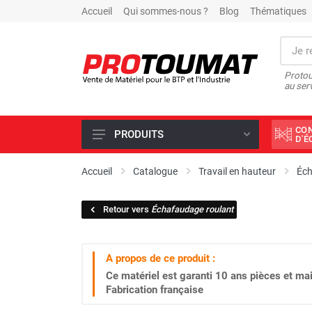
Accueil
Qui sommes-nous ?
Blog
Thématiques
Protou
au ser
CO
PRODUITS
D'
PROMOTIONS D'USINE
Accueil
Catalogue
Travail en hauteur
Éc
OUTILS DIAMANT
Retour vers
Échafaudage roulant
SCIAGE ET FORAGE
ÉCLAIRAGE DE CHANTIER
A propos de ce produit :
TRAVAIL DU BÉTON
Ce matériel est garanti
10 ans
pièces et mai
MALAXEUR
Fabrication française
MATÉRIEL DE COMPACTAGE