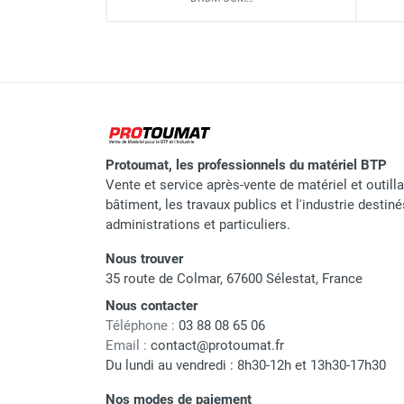
Surface utile
Diamètre des montants
Échafaudage roulant alumin
Hauteur plancher
Hauteur travail
Nombre de niveaux de plancher 
Échafaudage roulant alumin
Protoumat, les professionnels du matériel BTP
plancher + 4 lisses DÉCLIC)
Vente et service après-vente de matériel et outill
bâtiment, les travaux publics et l'industrie destin
Poids
administrations et particuliers.
Nous trouver
35 route de Colmar, 67600 Sélestat, France
Nous contacter
Marque
Téléphone :
03 88 08 65 06
Email :
contact@protoumat.fr
Référence fournisseur
Du lundi au vendredi : 8h30-12h et 13h30-17h30
Nom du modèle
Nos modes de paiement