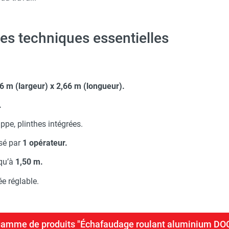
s techniques essentielles
6 m (largeur) x 2,66 m (longueur).
.
ppe, plinthes intégrées.
sé par
1 opérateur.
squ’à
1,50 m.
ée réglable.
a gamme de produits "Échafaudage roulant aluminium D