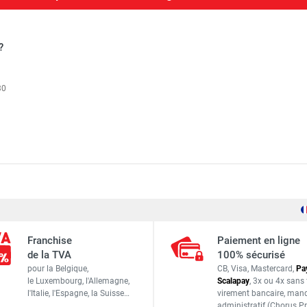
?
30
ium DOCKER 150 version garde-corps EXMDS - Hauteur de travai
2,54 m
ium DOCKER 85 version garde-corps EXMDS - Hauteur de travail
Franchise
Paiement en ligne
0,85 m
de la TVA
100% sécurisé
pour la Belgique,
CB, Visa, Mastercard,
Pa
Longueur : 2,66 m
le Luxembourg,
l'Allemagne,
Scalapay
,
3x ou 4x sans 
Largeur : 0,96 m
l'Italie,
l'Espagne,
la Suisse…
virement bancaire
, man
ium DOCKER 85 version garde-corps EXMDS - Hauteur de travail
administratif
(Chorus Pr