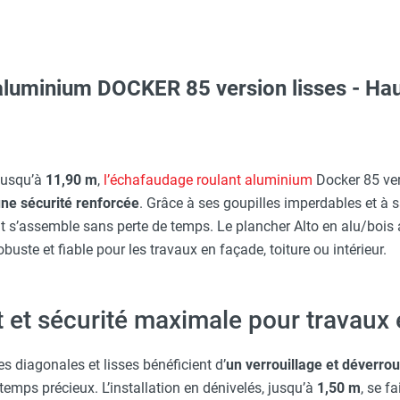
luminium DOCKER 85 version lisses - Haut
O - HUSQVARNA
aille L - HUSQVARNA
 jusqu’à
11,90 m
,
l’échafaudage roulant aluminium
Docker 85 ver
 une sécurité renforcée
. Grâce à ses goupilles imperdables et à s
ARNA
s’assemble sans perte de temps. Le plancher Alto en alu/bois a
uste et fiable pour les travaux en façade, toiture ou intérieur.
Taille XL - HUSQVARNA
t et sécurité maximale pour travaux
erre-tête réglable - HUSQVARNA
les diagonales et lisses bénéficient d’
un verrouillage et déverro
temps précieux. L’installation en dénivelés, jusqu’à
1,50 m
, se f