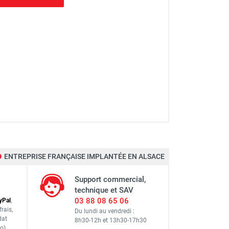
l : 9,90 m - DUARIB
ENTREPRISE FRANÇAISE IMPLANTÉE EN ALSACE
 : 8,90 m - DUARIB
Support commercial,
technique et SAV
03 88 08 65 06
y
Pal
,
frais
,
Du lundi au vendredi :
dat
8h30-12h
et
13h30-17h30
 : 5,90 m - DUARIB
o)