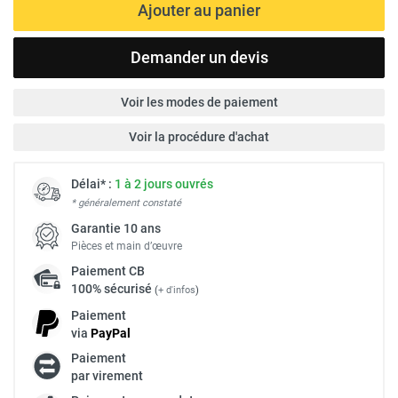
Ajouter au panier
Demander un devis
Voir les modes de paiement
Voir la procédure d'achat
Délai* :
1 à 2 jours ouvrés
* généralement constaté
Garantie 10 ans
Pièces et main d’œuvre
Paiement
CB
100% sécurisé
(
+ d'infos
)
Paiement
via
Pay
Pal
Paiement
par virement