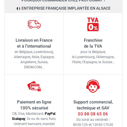
POURQUOI COMMANDER CHEZ PROTOUMAT ?
ENTREPRISE FRANÇAISE IMPLANTÉE EN ALSACE
Livraison en France
Franchise
et à l'international
de la TVA
en Belgique, Luxembourg,
pour la Belgique,
Allemagne, Italie, Espagne,
le Luxembourg,
l'Allemagne,
Angleterre, Suisse,
l'Italie,
l'Espagne,
la Suisse…
DROM-COM…
Paiement en ligne
Support commercial,
100% sécurisé
technique et SAV
03 88 08 65 06
CB, Visa, Mastercard,
Pay
Pal
,
Scalapay
,
3x ou 4x sans frais
,
Du lundi au vendredi :
virement bancaire
, mandat
8h30-12h
et
13h30-17h30