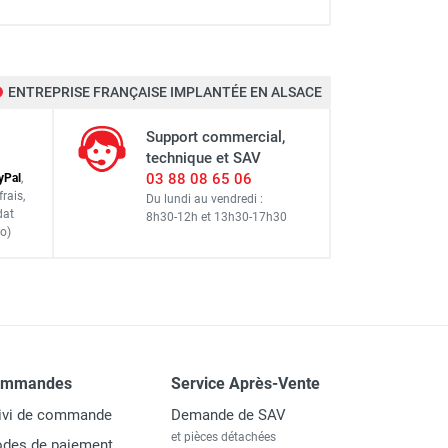
ENTREPRISE FRANÇAISE IMPLANTÉE EN ALSACE
Support commercial,
technique et SAV
03 88 08 65 06
y
Pal
,
frais
,
Du lundi au vendredi :
dat
8h30-12h
et
13h30-17h30
o)
ommandes
Service Après-Vente
ivi de commande
Demande de SAV
et pièces détachées
des de paiement