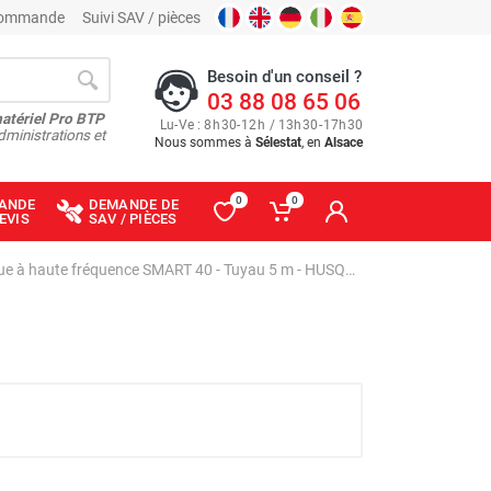
 commande
Suivi SAV / pièces
Besoin d'un conseil ?
03 88 08 65 06
matériel Pro BTP
Lu
-
Ve
: 8
h
30
-
12
h
/ 13
h
30
-
17
h
30
dministrations et
Nous sommes à
Sélestat
, en
Alsace
0
0
ANDE
DEMANDE DE
EVIS
SAV / PIÈCES
Vibrateur à béton électrique à haute fréquence SMART 40 - Tuyau 5 m - HUSQVARNA