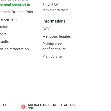
iement sécurisé
Suivi SAV
et pièces détachées
iement 3x sans frais
nancement
Informations
vraison
CGV
port
Mentions légales
rantie
Politique de
oit de rétractation
confidentialité
Plan du site
T ET
ASPIRATEUR ET NETTOYAGE DU
SOL