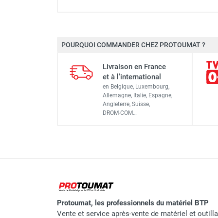
Vibrateur à béton électriq
POURQUOI COMMANDER CHEZ PROTOUMAT ?
Diamètre du tube
Vibrateur à béton électriq
Livraison en France
Vibrations
et à l'international
en Belgique, Luxembourg,
Tension
Allemagne, Italie, Espagne,
Vibrateur à béton électriq
Angleterre, Suisse,
Fréquence
DROM-COM…
Ampérage
Vibrateur à béton électriq
Longueur du tuyau
Longueur du câble
Vibrateur à béton électriq
Puissance sonore
Protoumat, les professionnels du matériel BTP
Valeur de vibration
Vente et service après-vente de matériel et outill