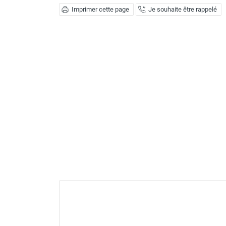
Imprimer cette page
Je souhaite être rappelé
GROUPES ÉLECTROGÈNE, DE
SOUDAGE ET ÉQUIPEMENT
ÉLECTRIQUE
NETTOYEUR HAUTE
PRESSION ET
PULVÉRISATEUR
MOTOPOMPE ET POMPE À
EAU
ASPIRATEUR ET NETTOYAGE
DU SOL
ÉQUIPEMENT DE
PROTECTION INDIVIDUELLE
DÉNEIGEMENT
STOCKAGE, CUVE ET
MOBILIER
APPAREIL DE MESURE
TRAITEMENT DE L'AIR
ACCESSOIRES ET