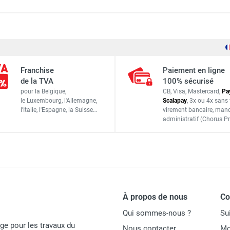
ue à haute fréquence SMART 48 - Tuyau 10 m - HUSQVARNA
Ø 40 mm
ue à haute fréquence SMART 65 - Tuyau 5 m - HUSQVARNA
Franchise
Paiement en ligne
12 000 v/min
de la TVA
100% sécurisé
pour la Belgique,
CB, Visa, Mastercard,
Pa
230 V
le Luxembourg,
l'Allemagne,
Scalapay
,
3x ou 4x sans 
ue à haute fréquence SMART 48 - Tuyau 5 m - HUSQVARNA
l'Italie,
l'Espagne,
la Suisse…
virement bancaire
, man
50/60 Hz
administratif
(Chorus Pr
2,5 A
ue à haute fréquence SMART 56 - Tuyau 10 m - HUSQVARNA
5 mètres
15 mètres
ue à haute fréquence SMART 56 - Tuyau 8 m - HUSQVARNA
À propos de nous
C
86 dB(A)
Qui sommes-nous ?
Su
4,62 m/s²
age pour les travaux du
Nous contacter
Mo