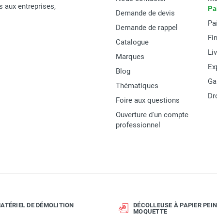
és aux entreprises,
Pa
Demande de devis
Pa
Demande de rappel
Fi
Catalogue
Husqvarna
Li
Marques
967855803
Ex
Blog
Ga
SMART 48
Thématiques
Dr
Foire aux questions
Garantie 2 ans
Ouverture d'un compte
7391883986721
professionnel
MATERIEL
ATÉRIEL DE DÉMOLITION
DÉCOLLEUSE À PAPIER PEIN
MOQUETTE