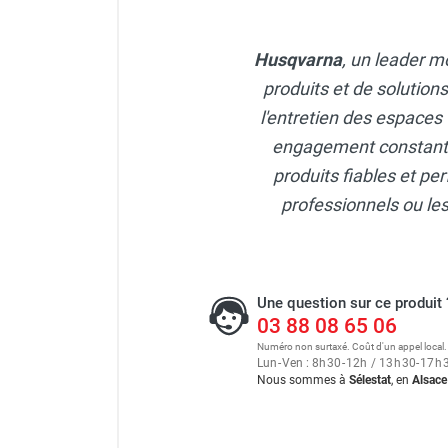
Husqvarna
, un leader m
produits et de solution
l'entretien des espaces
engagement constant en
produits fiables et pe
professionnels ou les
Une question sur ce produit 
03 88 08 65 06
Numéro non surtaxé. Coût d'un appel local.
Lun
-
Ven : 8
h
30
-
12
h
/ 13
h
30
-
17
h
Nous sommes à
Sélestat
, en
Alsace