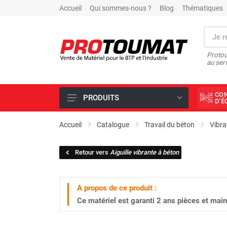
Accueil
Qui sommes-nous ?
Blog
Thématiques
Protou
au ser
CO
PRODUITS
D'
PROMOTIONS D'USINE
Accueil
Catalogue
Travail du béton
Vibra
OUTILS DIAMANT
Retour vers
Aiguille vibrante à béton
SCIAGE ET FORAGE
ÉCLAIRAGE DE CHANTIER
A propos de ce produit :
TRAVAIL DU BÉTON
Ce matériel est garanti
2 ans
pièces et main
MALAXEUR
MATÉRIEL DE COMPACTAGE