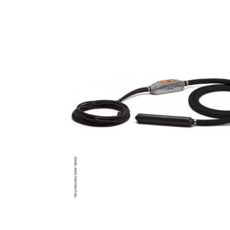
MATÉRIEL DE DÉMOLITION
COMPRESSEUR DE CHANTIER
TRAVAIL EN HAUTEUR
ÉQUIPEMENT DE CHANTIER
ROUTIER
MACHINE DE PROJECTION ET
COULAGE
MATÉRIEL DE SABLAGE
POMPE ET PISTOLET À
PEINTURE
DÉCOLLEUSE À PAPIER PEINT
ET MOQUETTE
ESPACE VERT
TRANSPALETTE, GERBEUR ET
MANUTENTION
MANUTENTION ET LEVAGE
DE CHANTIER