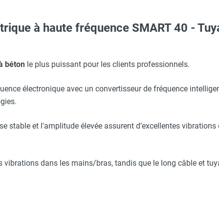
ectrique à haute fréquence SMART 40 - 
erre-tête réglable - HUSQVARNA
Taille XXL - HUSQVARNA
 à béton
le plus puissant pour les clients professionnels.
mm - L'unité - HUSQVARNA
quence électronique avec un convertisseur de fréquence intelligent e
aille L - HUSQVARNA
gies.
esse stable et l'amplitude élevée assurent d’excellentes vibratio
Taille XL - HUSQVARNA
 vibrations dans les mains/bras, tandis que le long câble et tuy