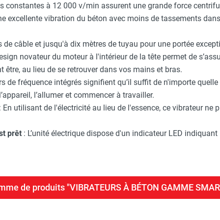
ns constantes à 12 000 v/min assurent une grande force centrifug
ne excellente vibration du béton avec moins de tassements dans
 de câble et jusqu'à dix mètres de tuyau pour une portée excepti
esign novateur du moteur à l'intérieur de la tête permet de s’assu
nt être, au lieu de se retrouver dans vos mains et bras.
s de fréquence intégrés signifient qu’il suffit de n'importe quell
appareil, l’allumer et commencer à travailler.
: En utilisant de l'électricité au lieu de l'essence, ce vibrateur ne
st prêt
: L’unité électrique dispose d'un indicateur LED indiquant
 gamme de produits "VIBRATEURS À BÉTON GAMME SM