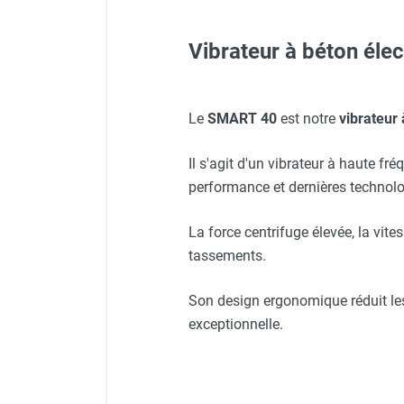
FOURNITURES
Vibrateur à béton él
Protecteur d'oreilles avec s
Veste de chantier PE10J - 
Le
SMART 40
est notre
vibrateur
Capuchon élastomère Ø 40 
Il s'agit d'un vibrateur à haute fré
Veste de chantier PE10J - T
performance et dernières technolo
La force centrifuge élevée, la vit
Visière V 10 - HUSQVARNA
tassements.
Veste de chantier PE10J - 
Son design ergonomique réduit les
exceptionnelle.