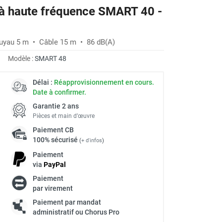
e à haute fréquence SMART 40 -
Tuyau 5 m • Câble 15 m • 86 dB(A)
Modèle :
SMART 48
Délai :
Réapprovisionnement en cours.
Date à confirmer.
Garantie 2 ans
Pièces et main d’œuvre
Paiement
CB
100% sécurisé
(
+ d'infos
)
Paiement
via
Pay
Pal
Paiement
à
par virement
Paiement par mandat
administratif ou Chorus Pro