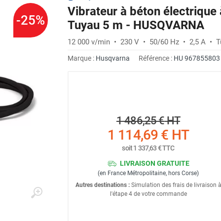
Vibrateur à béton électriqu
-25%
Tuyau 5 m - HUSQVARNA
12 000 v/min • 230 V • 50/60 Hz • 2,5 A • 
Marque :
Husqvarna
Référence :
HU 967855803
1 486,25 €
HT
1 114,69 €
HT
soit
1 337,63 €
TTC
LIVRAISON GRATUITE
(en France Métropolitaine, hors Corse)
Autres destinations :
Simulation des frais de livraison 
l'étape 4 de votre commande