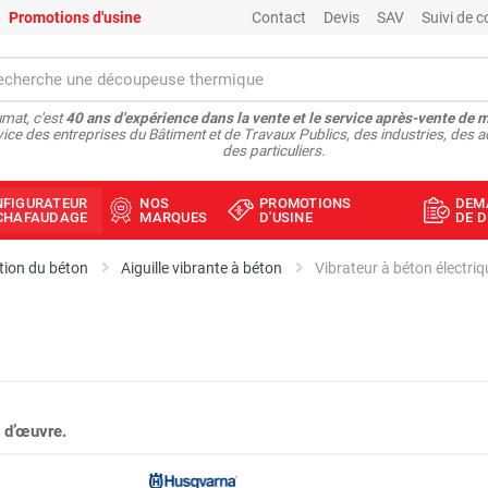
Promotions d'usine
Contact
Devis
SAV
Suivi de
mat, c'est
40 ans d'expérience dans la vente et le service après-vente de 
vice des entreprises du Bâtiment et de Travaux Publics, des industries, des a
des particuliers.
NFIGURATEUR
NOS
PROMOTIONS
DEM
ÉCHAFAUDAGE
MARQUES
D'USINE
DE D
tion du béton
Aiguille vibrante à béton
 d’œuvre.