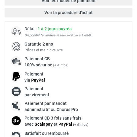
Voir les modes de paiement
Voir la procédure d'achat
Délai :
1 à 2 jours ouvrés
Disponibilité vérifiée le 06/08/2026 à 17h08
Garantie 2 ans
Pièces et main d’œuvre
Paiement
CB
100% sécurisé
(
+ d'infos
)
Paiement
via
Pay
Pal
Paiement
par virement
Paiement par mandat
administratif ou Chorus Pro
Paiement
CB
3 fois sans frais
avec
Scalapay
et
Pay
Pal
(
+ d'infos
)
Satisfait ou remboursé