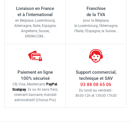
Livraison en France
Franchise
et à l'international
de la TVA
en Belgique, Luxembourg,
pour la Belgique,
Allemagne, Italie, Espagne,
le Luxembourg,
l'Allemagne,
Angleterre, Suisse,
l'Italie,
l'Espagne,
la Suisse…
DROM-COM…
Paiement en ligne
Support commercial,
100% sécurisé
technique et SAV
03 88 08 65 06
CB, Visa, Mastercard,
Pay
Pal
,
Scalapay
,
3x ou 4x sans frais
,
Du lundi au vendredi :
virement bancaire
, mandat
8h30-12h
et
13h30-17h30
administratif
(Chorus Pro)