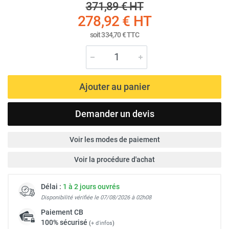
371,89 €
HT
278,92 €
HT
soit
334,70 €
TTC
Ajouter au panier
Demander un devis
Voir les modes de paiement
Voir la procédure d'achat
Délai :
1 à 2 jours ouvrés
Disponibilité vérifiée le 07/08/2026 à 02h08
Paiement
CB
100% sécurisé
(
+ d'infos
)