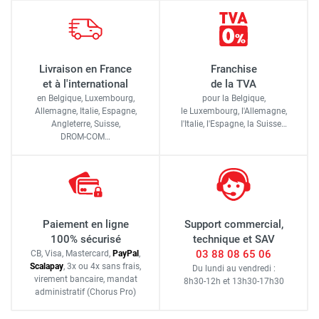
Livraison en France
Franchise
et à l'international
de la TVA
en Belgique, Luxembourg,
pour la Belgique,
Allemagne, Italie, Espagne,
le Luxembourg,
l'Allemagne,
Angleterre, Suisse,
l'Italie,
l'Espagne,
la Suisse…
DROM-COM…
Paiement en ligne
Support commercial,
100% sécurisé
technique et SAV
03 88 08 65 06
CB, Visa, Mastercard,
Pay
Pal
,
Scalapay
,
3x ou 4x sans frais
,
Du lundi au vendredi :
virement bancaire
, mandat
8h30-12h
et
13h30-17h30
administratif
(Chorus Pro)