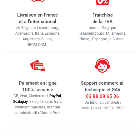
Livraison en France
Franchise
et à l'international
de la TVA
en Belgique, Luxembourg,
pour la Belgique,
Allemagne, Italie, Espagne,
le Luxembourg,
l'Allemagne,
Angleterre, Suisse,
l'Italie,
l'Espagne,
la Suisse…
DROM-COM…
Paiement en ligne
Support commercial,
100% sécurisé
technique et SAV
03 88 08 65 06
CB, Visa, Mastercard,
Pay
Pal
,
Scalapay
,
3x ou 4x sans frais
,
Du lundi au vendredi :
virement bancaire
, mandat
8h30-12h
et
13h30-17h30
administratif
(Chorus Pro)