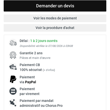
Demander un devis
Voir les modes de paiement
Voir la procédure d'achat
Délai :
1 à 2 jours ouvrés
Disponibilité vérifiée le 07/08/2026 à 03h08
Garantie 2 ans
Pièces et main d’œuvre
Paiement
CB
100% sécurisé
(
+ d'infos
)
Paiement
via
Pay
Pal
Paiement
par virement
Paiement par mandat
administratif ou Chorus Pro