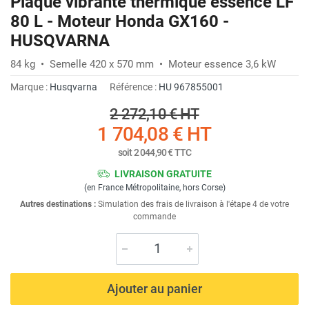
Plaque vibrante thermique essence LF
80 L - Moteur Honda GX160 -
HUSQVARNA
84 kg • Semelle 420 x 570 mm • Moteur essence 3,6 kW
Marque :
Husqvarna
Référence :
HU 967855001
2 272,10 €
HT
1 704,08 €
HT
soit
2 044,90 €
TTC
LIVRAISON GRATUITE
(en France Métropolitaine, hors Corse)
Autres destinations :
Simulation des frais de livraison à l'étape 4 de votre
commande
Ajouter au panier