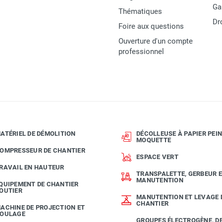
89 dB(A)
Ga
Thématiques
Dr
Foire aux questions
320 mm
Ouverture d'un compte
professionnel
505 mm
940 x 320 x 965 mm
Husqvarna
ATÉRIEL DE DÉMOLITION
DÉCOLLEUSE À PAPIER PEIN
MOQUETTE
OMPRESSEUR DE CHANTIER
967854704
ESPACE VERT
RAVAIL EN HAUTEUR
LF 50 L
TRANSPALETTE, GERBEUR 
MANUTENTION
QUIPEMENT DE CHANTIER
OUTIER
Garantie 2 ans
MANUTENTION ET LEVAGE 
CHANTIER
ACHINE DE PROJECTION ET
7392930346581
OULAGE
GROUPES ÉLECTROGÈNE, D