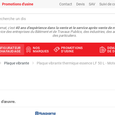
Promotions d'usine
Contact
Devis
SAV
Suivi de
mat, c'est
40 ans d'expérience dans la vente et le service après-vente de 
vice des entreprises du Bâtiment et de Travaux Publics, des industries, des a
des particuliers.
NFIGURATEUR
NOS
PROMOTIONS
DEM
ÉCHAFAUDAGE
MARQUES
D'USINE
DE D
Plaque vibrante
Plaque vibrante thermique essence LF 50 L - M
 d’œuvre.