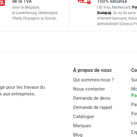
de la TVA
100% sécurisé
 essence LF 75 LAT - HUSQVARNA
pour la Belgique,
CB, Visa, Mastercard,
Pa
Essence
le Luxembourg,
l'Allemagne,
Scalapay
,
3x ou 4x sans 
l'Italie,
l'Espagne,
la Suisse…
virement bancaire
, man
65 kg
administratif
(Chorus Pr
 essence LF 50 L - Moteur Honda GXR 120 - HUSQVARNA
95 Hz
8 kN
 essence LFV 80 - Moteur Honda GX 160 - HUSQVARNA
24 m/min
À propos de nous
C
et
6,9 m/s²
Qui sommes-nous ?
Su
age pour les travaux du
Nous contacter
Mo
et
1,8 m/s²
és aux entreprises,
Pa
Demande de devis
Pa
Demande de rappel
Fi
Catalogue
100 dB(A)
Li
Marques
Ex
Blog