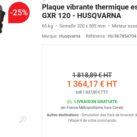
Plaque vibrante thermique e
-25%
GXR 120 - HUSQVARNA
65 kg • Semelle 320 x 505 mm • Moteur esse
Marque :
Husqvarna
Référence :
HU 967854704
1 818,89 €
HT
1 364,17 €
HT
soit
1 637,00 €
TTC
LIVRAISON GRATUITE
(en France Métropolitaine, hors Corse)
Autres destinations :
Simulation des frais de livraison 
l'étape 4 de votre commande