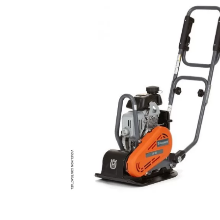
MATÉRIEL DE DÉMOLITION
COMPRESSEUR DE CHANTIER
TRAVAIL EN HAUTEUR
ÉQUIPEMENT DE CHANTIER
ROUTIER
MACHINE DE PROJECTION ET
COULAGE
MATÉRIEL DE SABLAGE
POMPE ET PISTOLET À
PEINTURE
DÉCOLLEUSE À PAPIER PEINT
ET MOQUETTE
ESPACE VERT
TRANSPALETTE, GERBEUR ET
MANUTENTION
MANUTENTION ET LEVAGE
DE CHANTIER