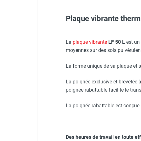
FOURNITURES
Plaque vibrante ther
Veste de chantier PE10J - 
Protecteur d'oreilles avec s
La
plaque vibrante
LF 50 L
est un 
moyennes sur des sols pulvérulen
Kit de pavage, semelle po
Casque de protection blan
La forme unique de sa plaque et s
Kit de roues de transport 
La poignée exclusive et brevetée 
Veste de chantier PE10J - 
poignée rabattable facilite le tran
La poignée rabattable est conçue po
Lunettes de protection PR
Des heures de travail en toute eff