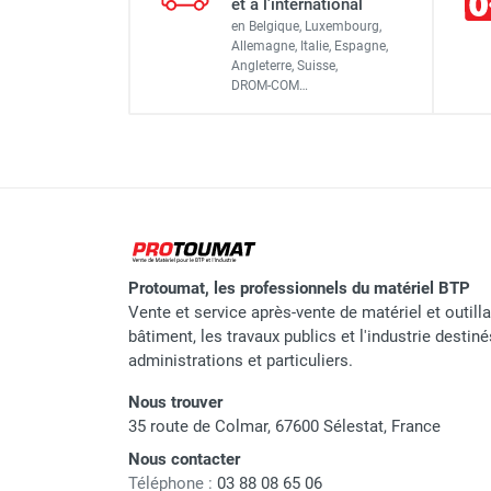
et à l'international
Plaque vibrante thermique
en Belgique, Luxembourg,
Carburant
Allemagne, Italie, Espagne,
Angleterre, Suisse,
Poids
DROM-COM…
Plaque vibrante thermique
Fréquence
Force centrifuge
Plaque vibrante thermique
Vitesse
Vibrations au niveau des mains 
des bras
Protoumat, les professionnels du matériel BTP
Vente et service après-vente de matériel et outill
Vibrations au niveau des mains 
bâtiment, les travaux publics et l'industrie destin
des bras, poignée à niveaux de
administrations et particuliers.
vibrations réduits
Nous trouver
Niveau de puissance sonore
35 route de Colmar, 67600 Sélestat, France
garanti
Nous contacter
Téléphone :
03 88 08 65 06