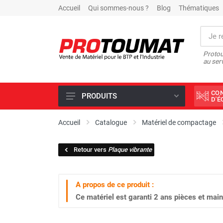
Accueil
Qui sommes-nous ?
Blog
Thématiques
Protou
au ser
CO
PRODUITS
D'
PROMOTIONS D'USINE
Accueil
Catalogue
Matériel de compactage
OUTILS DIAMANT
Retour vers
Plaque vibrante
SCIAGE ET FORAGE
ÉCLAIRAGE DE CHANTIER
A propos de ce produit :
TRAVAIL DU BÉTON
Ce matériel est garanti
2 ans
pièces et main
MALAXEUR
MATÉRIEL DE COMPACTAGE