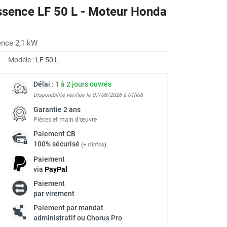
ssence LF 50 L - Moteur Honda
nce 2,1 kW
Modèle :
LF 50 L
Délai :
1 à 2 jours ouvrés
Disponibilité vérifiée le 07/08/2026 à 01h08
Garantie 2 ans
Pièces et main d’œuvre
Paiement
CB
100% sécurisé
(
+ d'infos
)
Paiement
via
Pay
Pal
Paiement
à
par virement
Paiement par mandat
administratif ou Chorus Pro