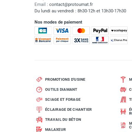
Niveau de pression sonore à
Email :
contact@protoumat.fr
l'oreille de l'utilisateur
Du lundi au vendredi : 8h30-12h et 13h30-17h30
Largeur de la plaque
Nos modes de paiement
Longueur de la plaque
Dimensions L x l x h
Marque
PROMOTIONS D'USINE
M
OUTILS DIAMANT
C
Référence fournisseur
SCIAGE ET FORAGE
T
Nom du modèle
ÉCLAIRAGE DE CHANTIER
É
R
Garantie
TRAVAIL DU BÉTON
M
Code EAN
C
MALAXEUR