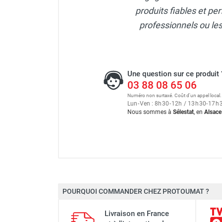
produits fiables et pe
professionnels ou les
Une question sur ce produit 
03 88 08 65 06
Numéro non surtaxé. Coût d'un appel local.
Lun
-
Ven : 8
h
30
-
12
h
/ 13
h
30
-
17
h
Nous sommes à
Sélestat
, en
Alsace
Plaque vibrante thermique
POURQUOI COMMANDER CHEZ PROTOUMAT ?
Moteur
Plaque vibrante thermique
Livraison en France
Puissance