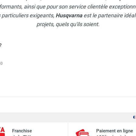
rformants, ainsi que pour son service clientèle exceptionne
 particuliers exigeants,
Husqvarna
est le partenaire idéa
projets, quels qu'ils soient.
?
30
 essence LF 60 LAT - Moteur Honda GXR 120 - HUSQVARNA
Honda GXR 120
 essence LF 100 LAT - HUSQVARNA
Franchise
Paiement en ligne
2,1 kW