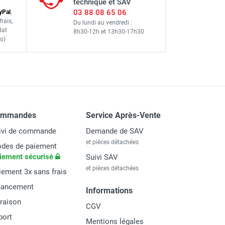
technique et SAV
03 88 08 65 06
y
Pal
,
frais
,
Du lundi au vendredi :
dat
8h30-12h
et
13h30-17h30
o)
ommandes
Service Après-Vente
ivi de commande
Demande de SAV
et pièces détachées
des de paiement
iement sécurisé
Suivi SAV
et pièces détachées
iement 3x sans frais
nancement
Informations
vraison
CGV
port
Mentions légales