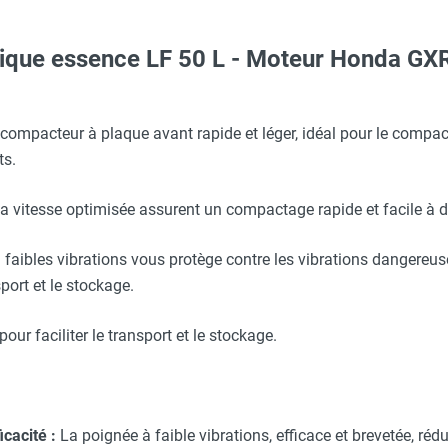
mique essence LF 50 L - Moteur Honda 
Taille XL - HUSQVARNA
erre-tête réglable - HUSQVARNA
compacteur à plaque avant rapide et léger, idéal pour le compa
ts.
lyuréthane pour damage des pavés - HUSQVARNA
c avec protège-menton Smartguard PE 10H - HUSQVARNA
a vitesse optimisée assurent un compactage rapide et facile à d
pour compacteurs thermiques à plaque LF - HUSQVARNA
à faibles vibrations vous protège contre les vibrations dangere
Taille XXL - HUSQVARNA
sport et le stockage.
ur faciliter le transport et le stockage.
O - HUSQVARNA
icacité :
La poignée à faible vibrations, efficace et brevetée, rédu