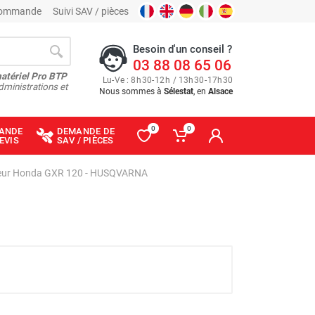
 commande
Suivi SAV / pièces
Besoin d'un conseil ?
03 88 08 65 06
matériel Pro BTP
Lu
-
Ve
: 8
h
30
-
12
h
/ 13
h
30
-
17
h
30
dministrations et
Nous sommes à
Sélestat
, en
Alsace
0
0
ANDE
DEMANDE DE
EVIS
SAV / PIÈCES
oteur Honda GXR 120 - HUSQVARNA