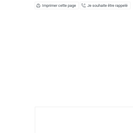
Imprimer cette page
Je souhaite être rappelé
GROUPES ÉLECTROGÈNE, DE
SOUDAGE ET ÉQUIPEMENT
ÉLECTRIQUE
NETTOYEUR HAUTE
PRESSION ET
PULVÉRISATEUR
MOTOPOMPE ET POMPE À
EAU
ASPIRATEUR ET NETTOYAGE
DU SOL
ÉQUIPEMENT DE
PROTECTION INDIVIDUELLE
DÉNEIGEMENT
STOCKAGE, CUVE ET
MOBILIER
APPAREIL DE MESURE
TRAITEMENT DE L'AIR
ACCESSOIRES ET