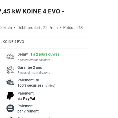
 7,45 kW KOINE 4 EVO -
 l/min • Débit produit : 22 l/min • Poids : 263
 :
KOINE 4 EVO
Délai* :
1 à 2 jours ouvrés
* généralement constaté
Garantie 2 ans
Pièces et main d’œuvre
Paiement
CB
100% sécurisé
(
+ d'infos
)
Paiement
via
Pay
Pal
Paiement
à
par virement