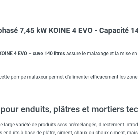
iphasé 7,45 kW KOINE 4 EVO - Capacité 14
erre-tête réglable - HUSQVARNA
Taille XL - HUSQVARNA
KOINE 4 EVO – cuve 140 litres
assure le malaxage et la mise e
D8-1,5 EPDM - EUROMAIR
 combustion directe GF 20.1 A - SPLUS
 avec protège-menton Smartguard PE 10H - HUSQVARNA
cette pompe malaxeur permet d’alimenter efficacement les zone
 électrique DANIA 9kW - INELCO
Taille XXL - HUSQVARNA
m - Raccord à cames - IMER
 pour enduits, plâtres et mortiers t
que monophasé TTK 165 ECO - TROTEC
ARNA
UROMAIR
 large variété de produits secs prémélangés, directement introdu
s enduits à base de plâtre, ciment, chaux ou chaux-ciment, mais 