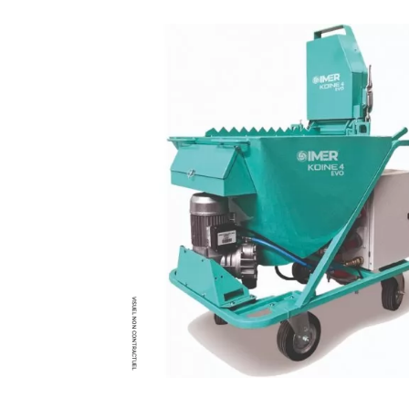
MATÉRIEL DE DÉMOLITION
COMPRESSEUR DE CHANTIER
TRAVAIL EN HAUTEUR
ÉQUIPEMENT DE CHANTIER
ROUTIER
MACHINE DE PROJECTION ET
COULAGE
MATÉRIEL DE SABLAGE
POMPE ET PISTOLET À
PEINTURE
DÉCOLLEUSE À PAPIER PEINT
ET MOQUETTE
ESPACE VERT
TRANSPALETTE, GERBEUR ET
MANUTENTION
MANUTENTION ET LEVAGE
DE CHANTIER