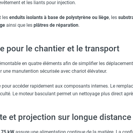
evêtement et les liants pour injection.
TER avec anti-rotation - EUROMAIR
t les
enduits isolants à base de polystyrène ou liège
, les
substr
age
ainsi que les
plâtres de réparation
.
 pour le chantier et le transport
émontable en quatre éléments afin de simplifier les déplacement
 une manutention sécurisée avec chariot élévateur.
e pour accéder rapidement aux composants internes. Le rempla
iculté. Le moteur basculant permet un nettoyage plus direct après
e et projection sur longue distance
,75 kW
assure une alimentation continue de la matière. La config