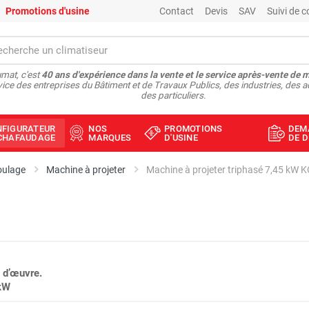
Promotions d'usine
Contact
Devis
SAV
Suivi de
mat, c'est
40 ans d'expérience dans la vente et le service après-vente de 
vice des entreprises du Bâtiment et de Travaux Publics, des industries, des a
des particuliers.
NFIGURATEUR
NOS
PROMOTIONS
DEM
ÉCHAFAUDAGE
MARQUES
D'USINE
DE D
coulage
Machine à projeter
Machine à projeter triphasé 7,45 kW K
 d’œuvre.
 kW