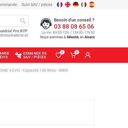
 commande
Suivi SAV / pièces
Besoin d'un conseil ?
03 88 08 65 06
matériel Pro BTP
Lu
-
Ve
: 8
h
30
-
12
h
/ 13
h
30
-
17
h
30
dministrations et
Nous sommes à
Sélestat
, en
Alsace
0
0
ANDE
DEMANDE DE
EVIS
SAV / PIÈCES
OINE 4 EVO - Capacité 140 litres - IMER