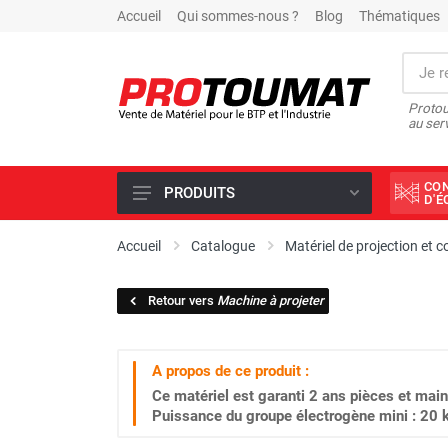
Accueil
Qui sommes-nous ?
Blog
Thématiques
Protou
au ser
CO
PRODUITS
D'
PROMOTIONS D'USINE
Accueil
Catalogue
Matériel de projection et 
OUTILS DIAMANT
Retour vers
Machine à projeter
SCIAGE ET FORAGE
ÉCLAIRAGE DE CHANTIER
A propos de ce produit :
TRAVAIL DU BÉTON
Ce matériel est garanti
2 ans
pièces et main
MALAXEUR
Puissance du groupe électrogène mini : 20
MATÉRIEL DE COMPACTAGE