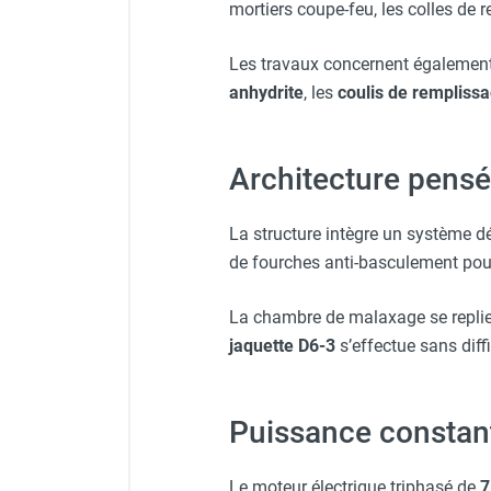
mortiers coupe-feu, les colles de r
Stator pompe MIXER 2 BOOS
Les travaux concernent égalemen
anhydrite
, les
coulis de rempliss
Architecture pensée
La structure intègre un système d
de fourches anti-basculement pour
La chambre de malaxage se repli
jaquette D6-3
s’effectue sans diff
Puissance constant
Le moteur électrique triphasé de
7