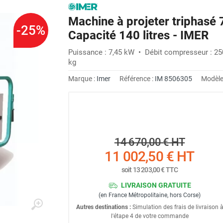
Machine à projeter triphasé
-25%
Capacité 140 litres - IMER
Puissance : 7,45 kW • Débit compresseur : 250
kg
Marque :
Imer
Référence :
IM 8506305
Modèle
14 670,00 €
HT
11 002,50 €
HT
soit
13 203,00 €
TTC
LIVRAISON GRATUITE
(en France Métropolitaine, hors Corse)
Autres destinations :
Simulation des frais de livraison 
l'étape 4 de votre commande