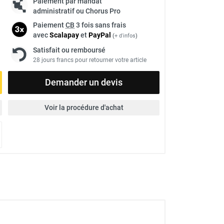
Paiement par mandat
administratif ou Chorus Pro
Paiement
CB
3 fois sans frais
avec
Scalapay
et
Pay
Pal
(
+ d'infos
)
Satisfait ou remboursé
28 jours francs pour retourner votre article
Demander un devis
Voir la procédure d'achat