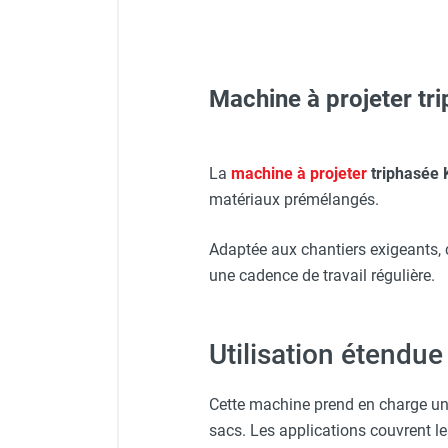
FOURNITURES
Machine à projeter tr
Protecteur d'oreilles avec s
Veste de chantier PE10J - 
La
machine à projeter
triphasée 
matériaux prémélangés.
Stator pompe MIXER POLO 
Chauffage mobile au fioul à
Casque de protection gris
Adaptée aux chantiers exigeants, 
Vis - orange - IMER
Chauffage mobile soufflant
une cadence de travail régulière.
Veste de chantier PE10J - 
Tuyau DN 35 - Longueur 10 
Utilisation étendue
Déshumidificateur électri
Gants classiques - HUSQV
Stator pompe MIXER 3 - E
Cette machine prend en charge une
sacs. Les applications couvrent le