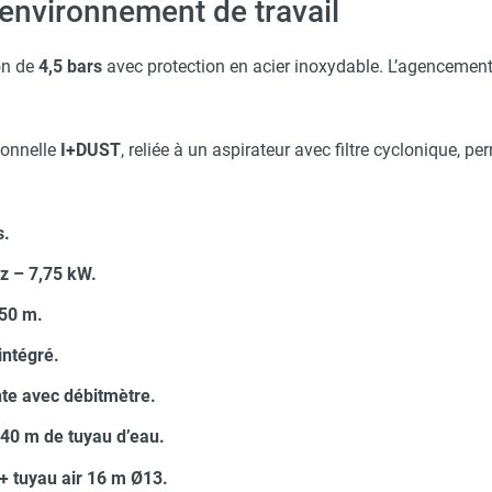
 environnement de travail
on de
4,5 bars
avec protection en acier inoxydable. L’agencement 
.
tionnelle
I+DUST
, reliée à un aspirateur avec filtre cyclonique, pe
s.
z – 7,75 kW.
 50 m.
ntégré.
e avec débitmètre.
 40 m de tuyau d’eau.
 tuyau air 16 m Ø13.