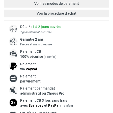
Voir les modes de paiement
Voir la procédure d'achat
Délai* :
1 à 2 jours ouvrés
* généralement constaté
Garantie 2 ans
Pièces et main d’œuvre
Paiement
CB
100% sécurisé
(
+ d'infos
)
Paiement
via
Pay
Pal
Paiement
par virement
Paiement par mandat
administratif ou Chorus Pro
Paiement
CB
3 fois sans frais
avec
Scalapay
et
Pay
Pal
(
+ d'infos
)
Satisfait ou remboursé