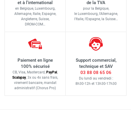
et à l'international
de la TVA
en Belgique, Luxembourg,
pour la Belgique,
Allemagne, Italie, Espagne,
le Luxembourg,
l'Allemagne,
Angleterre, Suisse,
l'Italie,
l'Espagne,
la Suisse…
DROM-COM…
Paiement en ligne
Support commercial,
100% sécurisé
technique et SAV
03 88 08 65 06
CB, Visa, Mastercard,
Pay
Pal
,
Scalapay
,
3x ou 4x sans frais
,
Du lundi au vendredi :
virement bancaire
, mandat
8h30-12h
et
13h30-17h30
administratif
(Chorus Pro)