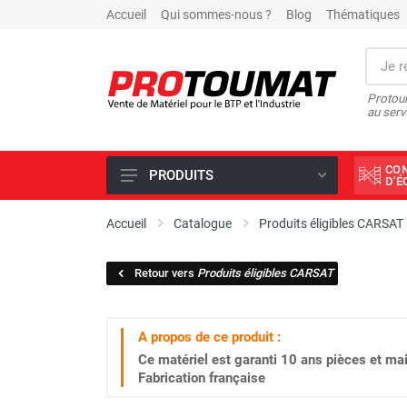
Accueil
Qui sommes-nous ?
Blog
Thématiques
Protoum
au serv
CO
PRODUITS
D'
PROMOTIONS D'USINE
Accueil
Catalogue
Produits éligibles CARSAT
OUTILS DIAMANT
Retour vers
Produits éligibles CARSAT
SCIAGE ET FORAGE
ÉCLAIRAGE DE CHANTIER
A propos de ce produit :
TRAVAIL DU BÉTON
Ce matériel est garanti
10 ans
pièces et mai
MALAXEUR
Fabrication française
MATÉRIEL DE COMPACTAGE