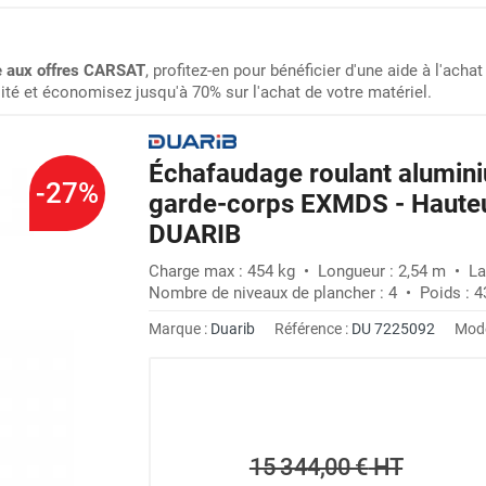
le aux offres CARSAT
, profitez-en pour bénéficier d'une aide à l'achat 
lité et économisez jusqu'à 70% sur l'achat de votre matériel.
Échafaudage roulant alumin
-27%
garde-corps EXMDS - Hauteur
DUARIB
Charge max : 454 kg • Longueur : 2,54 m • La
Nombre de niveaux de plancher : 4 • Poids : 4
Marque :
Duarib
Référence :
DU 7225092
Modè
15 344,00 €
HT