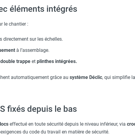
ec éléments intégrés
Taille XL - HUSQVARNA
 le chantier :
s directement sur les échelles.
quement
à l’assemblage.
c
double trappe
et
plinthes intégrées.
chent automatiquement grâce au
système Déclic
, qui simplifie 
 fixés depuis le bas
locs
effectué en toute sécurité depuis le niveau inférieur, via
cro
 exigences du code du travail en matière de sécurité.