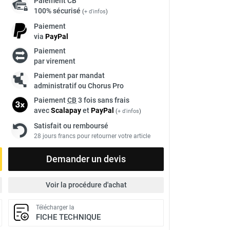
Paiement
CB
100% sécurisé
(
+ d'infos
)
Paiement
via
Pay
Pal
Paiement
à
par virement
Paiement par mandat
administratif ou Chorus Pro
Paiement
CB
3 fois sans frais
avec
Scalapay
et
Pay
Pal
(
+ d'infos
)
Satisfait ou remboursé
28 jours francs pour retourner votre article
Demander un devis
Voir la procédure d'achat
Télécharger la
FICHE TECHNIQUE