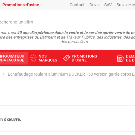
Promotions d'usine
Contact
Devis
SAV
Suivi de
at, c'est
40 ans d'expérience dans la vente et le service après-vente de m
ice des entreprises du Bâtiment et de Travaux Publics, des industries, des ad
des particuliers.
NFIGURATEUR
NOS
PROMOTIONS
DEM
ÉCHAFAUDAGE
MARQUES
D'USINE
DE D
Échafaudage roulant aluminium DOCKER 150 version garde-corps EXM
n d’œuvre.