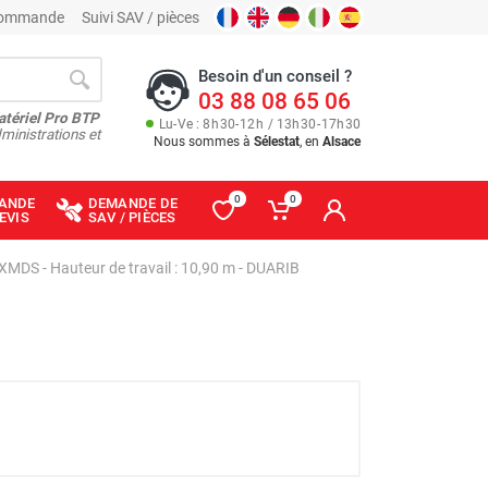
 commande
Suivi SAV / pièces
Besoin d'un conseil ?
03 88 08 65 06
atériel Pro BTP
Lu
-
Ve
: 8
h
30
-
12
h
/ 13
h
30
-
17
h
30
ministrations et
Nous sommes à
Sélestat
, en
Alsace
0
0
ANDE
DEMANDE DE
EVIS
SAV / PIÈCES
DS - Hauteur de travail : 10,90 m - DUARIB