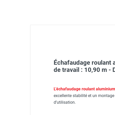
FOURNITURES
Échafaudage roulant 
Veste de chantier PE10J - T
de travail : 10,90 m -
Visière V 10 - HUSQVARNA
L’échafaudage roulant aluminiu
Gants classiques - HUSQV
excellente stabilité et un montage 
d’utilisation.
Lunettes de protection PR