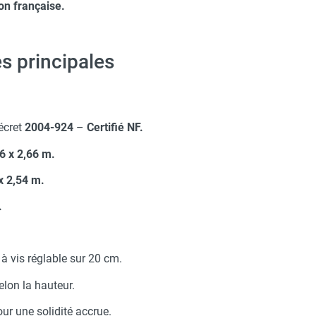
on française.
s principales
écret
2004-924
–
Certifié NF.
6 x 2,66 m.
x 2,54 m.
.
 à vis réglable sur 20 cm.
elon la hauteur.
ur une solidité accrue.