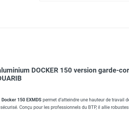
aluminium DOCKER 150 version garde-co
aille S - HUSQVARNA
 DUARIB
m
Docker 150 EXMDS
permet d’atteindre une hauteur de travail 
ARNA
sécurisé. Conçu pour les professionnels du BTP, il allie robustess
O - HUSQVARNA