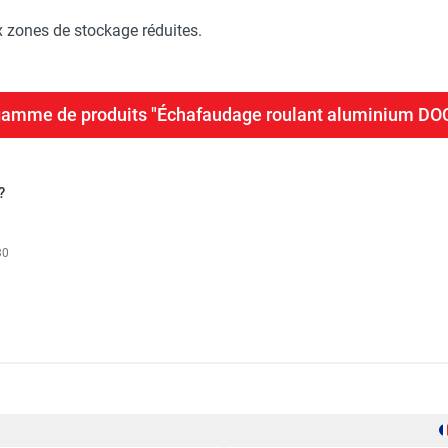
 zones de stockage réduites.
a gamme de produits "Échafaudage roulant aluminium D
?
30
um DOCKER 85 version lisses - Hauteur de travail : 11,90 m - 
2,54 m