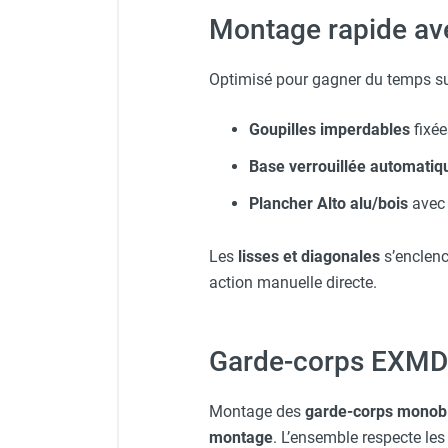
Montage rapide av
Veste de chantier PE10J - 
Optimisé pour gagner du temps sur
Goupilles imperdables
fixée
Base verrouillée automati
Plancher Alto alu/bois
ave
Les
lisses et diagonales
s’enclen
action manuelle directe.
Garde-corps EXMDS
Montage des
garde-corps monob
montage
. L’ensemble respecte les