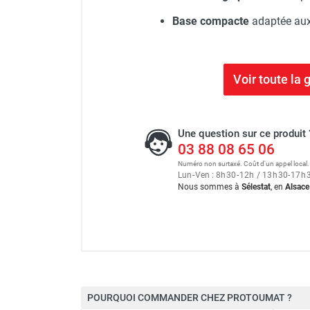
Base compacte
adaptée aux
Voir toute l
Une question sur ce produit 
03 88 08 65 06
Numéro non surtaxé. Coût d'un appel local.
Lun
-
Ven : 8
h
30
-
12
h
/ 13
h
30
-
17
h
Nous sommes à
Sélestat
, en
Alsace
Échafaudage roulant alumini
POURQUOI COMMANDER CHEZ PROTOUMAT ?
Longueur