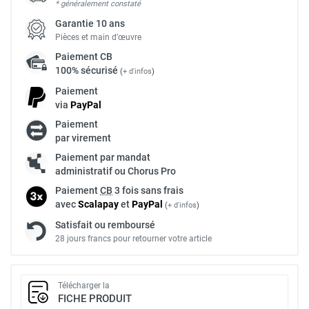
* généralement constaté
Garantie 10 ans
Pièces et main d’œuvre
Paiement
CB
100% sécurisé
(
+ d'infos
)
Paiement
via
Pay
Pal
Paiement
par virement
Paiement par mandat
administratif ou Chorus Pro
Paiement
CB
3 fois sans frais
avec
Scalapay
et
Pay
Pal
(
+ d'infos
)
Satisfait ou remboursé
28 jours francs pour retourner votre article
Télécharger la
FICHE PRODUIT