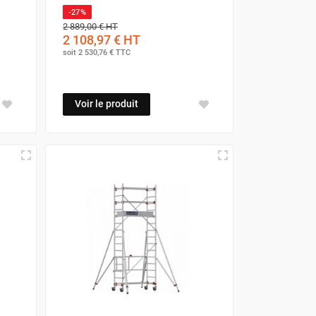
-27%
2 889,00 €
HT
2 108,97 €
HT
soit
2 530,76 €
TTC
Voir le produit