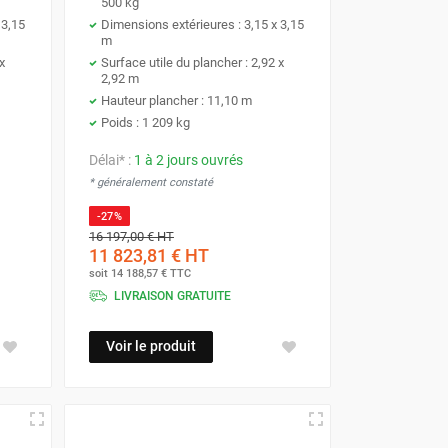
500 kg
 3,15
Dimensions extérieures : 3,15 x 3,15
m
x
Surface utile du plancher : 2,92 x
2,92 m
Hauteur plancher : 11,10 m
Poids : 1 209 kg
Délai* :
1 à 2 jours ouvrés
* généralement constaté
-27%
16 197,00 €
HT
11 823,81 €
HT
soit
14 188,57 €
TTC
LIVRAISON GRATUITE
Voir le produit