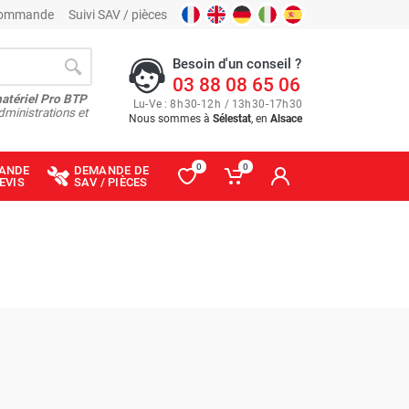
 commande
Suivi SAV / pièces
Besoin d'un conseil ?
03 88 08 65 06
matériel Pro BTP
Lu
-
Ve
: 8
h
30
-
12
h
/ 13
h
30
-
17
h
30
dministrations et
Nous sommes à
Sélestat
, en
Alsace
0
0
ANDE
DEMANDE DE
EVIS
SAV / PIÈCES