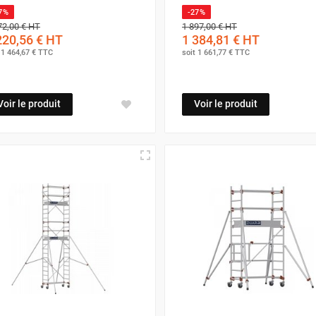
7%
-27%
72,00 €
HT
1 897,00 €
HT
220,56 €
HT
1 384,81 €
HT
t
1 464,67 €
TTC
soit
1 661,77 €
TTC
Voir le produit
Voir le produit