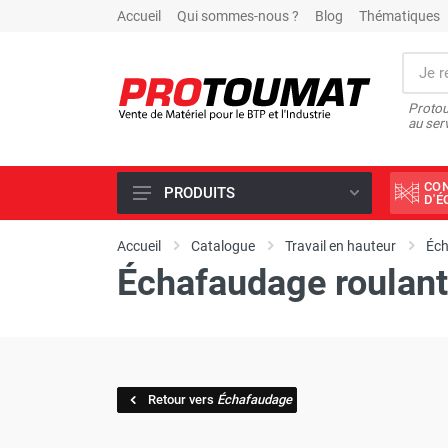
Accueil
Qui sommes-nous ?
Blog
Thématiques
Protou
au ser
CO
PRODUITS
D'
PROMOTIONS D'USINE
Accueil
Catalogue
Travail en hauteur
Éc
Échafaudage roulant
OUTILS DIAMANT
SCIAGE ET FORAGE
ÉCLAIRAGE DE CHANTIER
TRAVAIL DU BÉTON
Retour vers
Échafaudage
MALAXEUR
MATÉRIEL DE COMPACTAGE