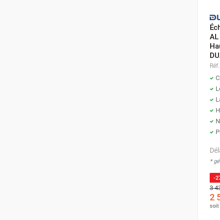
Éc
AL 
Hau
DU
Réf.
C
L
L
H
N
P
Dél
* g
-2
3 4
2 
soi