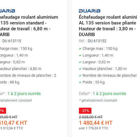
hafaudage roulant aluminium
Échafaudage roulant alumin
135 version standard -
AL 135 version base pliante 
teur de travail : 6,80 m -
Hauteur de travail : 3,80 m -
ARIB
DUARIB
 :
DU 613115
Réf. :
DU 613152
harge max : 150 kg
Charge max : 150 kg
ongueur : 1,40 m
Longueur : 1,40 m
argeur : 0,62 m
Largeur : 0,62 m
auteur plancher : 4,80 m
Hauteur plancher : 1,80 m
ombre de niveaux de plancher : 2
Nombre de niveaux de plancher 
oids : 88 kg
Poids : 55 kg
ai* :
1 à 2 jours ouvrés
Délai* :
1 à 2 jours ouvrés
énéralement constaté
* généralement constaté
7%
-27%
39,00 €
HT
2 028,00 €
HT
510,47 €
HT
1 480,44 €
HT
t
3 012,56 €
TTC
soit
1 776,53 €
TTC