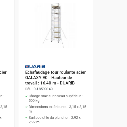
cier
Échafaudage tour roulante acier
GALAXY 90 - Hauteur de
travail : 16,40 m - DUARIB
Réf. :
DU 8590140
r :
Charge max sur niveau supérieur :
500 kg
 3,15
Dimensions extérieures : 3,15 x 3,15
m
x
Surface utile du plancher : 2,92 x
2,92 m