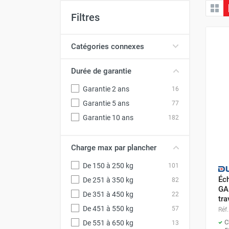
MATÉRIEL DE DÉMOLITION
Filtres
COMPRESSEUR DE CHANTIER
Catégories connexes
TRAVAIL EN HAUTEUR
ÉQUIPEMENT DE CHANTIER
Durée de garantie
ROUTIER
Garantie 2 ans
16
MACHINE DE PROJECTION ET
COULAGE
Garantie 5 ans
77
MATÉRIEL DE SABLAGE
Garantie 10 ans
182
POMPE ET PISTOLET À
PEINTURE
Charge max par plancher
DÉCOLLEUSE À PAPIER PEINT
ET MOQUETTE
De 150 à 250 kg
101
Éch
ESPACE VERT
De 251 à 350 kg
82
GA
De 351 à 450 kg
22
TRANSPALETTE, GERBEUR ET
tra
MANUTENTION
De 451 à 550 kg
57
Réf.
MANUTENTION ET LEVAGE
C
De 551 à 650 kg
13
DE CHANTIER