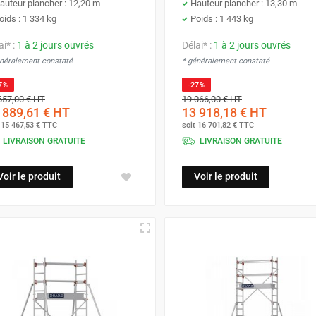
auteur plancher : 12,20 m
Hauteur plancher : 13,30 m
oids : 1 334 kg
Poids : 1 443 kg
ai* :
1 à 2 jours ouvrés
Délai* :
1 à 2 jours ouvrés
énéralement constaté
* généralement constaté
7%
-27%
657,00 €
HT
19 066,00 €
HT
 889,61 €
HT
13 918,18 €
HT
t
15 467,53 €
TTC
soit
16 701,82 €
TTC
LIVRAISON GRATUITE
LIVRAISON GRATUITE
Voir le produit
Voir le produit