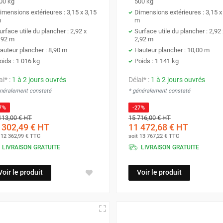
00 kg
500 kg
imensions extérieures : 3,15 x 3,15
Dimensions extérieures : 3,15 x
m
m
urface utile du plancher : 2,92 x
Surface utile du plancher : 2,92 
,92 m
2,92 m
auteur plancher : 8,90 m
Hauteur plancher : 10,00 m
oids : 1 016 kg
Poids : 1 141 kg
ai* :
1 à 2 jours ouvrés
Délai* :
1 à 2 jours ouvrés
énéralement constaté
* généralement constaté
7%
-27%
113,00 €
HT
15 716,00 €
HT
 302,49 €
HT
11 472,68 €
HT
t
12 362,99 €
TTC
soit
13 767,22 €
TTC
LIVRAISON GRATUITE
LIVRAISON GRATUITE
Voir le produit
Voir le produit