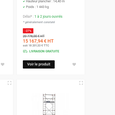
Hauteur plancher : 14,40 m
Poids : 1 443 kg
Délai* :
1 à 2 jours ouvrés
* généralement constaté
-27%
20 778,00 €
HT
15 167,94 €
HT
soit
18 201,53 €
TTC
LIVRAISON GRATUITE
Voir le produit