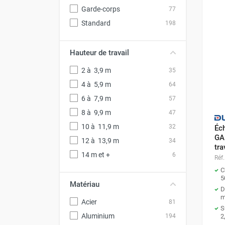
FOURNITURES
Garde-corps
77
Standard
198
Hauteur de travail
2 à 3,9 m
35
4 à 5,9 m
64
6 à 7,9 m
57
8 à 9,9 m
47
10 à 11,9 m
32
Éch
GA
12 à 13,9 m
34
tra
14 m et +
6
Réf.
C
5
Matériau
D
Acier
81
S
Aluminium
2
194