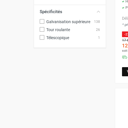
H
P
Spécificités
Dél
Galvanisation supérieure
138
* g
Tour roulante
26
-2
Télescopique
1
17 
12
soi