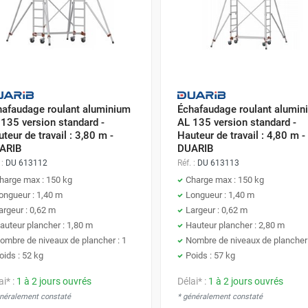
hafaudage roulant aluminium
Échafaudage roulant alumin
135 version standard -
AL 135 version standard -
teur de travail : 3,80 m -
Hauteur de travail : 4,80 m -
ARIB
DUARIB
 :
DU 613112
Réf. :
DU 613113
harge max : 150 kg
Charge max : 150 kg
ongueur : 1,40 m
Longueur : 1,40 m
argeur : 0,62 m
Largeur : 0,62 m
auteur plancher : 1,80 m
Hauteur plancher : 2,80 m
ombre de niveaux de plancher : 1
Nombre de niveaux de plancher 
oids : 52 kg
Poids : 57 kg
ai* :
1 à 2 jours ouvrés
Délai* :
1 à 2 jours ouvrés
énéralement constaté
* généralement constaté