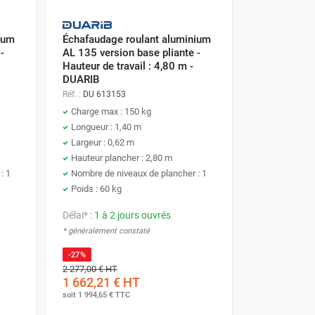
ium
Échafaudage roulant aluminium
-
AL 135 version base pliante -
Hauteur de travail : 4,80 m -
DUARIB
Réf. :
DU 613153
Charge max : 150 kg
Longueur : 1,40 m
Largeur : 0,62 m
Hauteur plancher : 2,80 m
: 1
Nombre de niveaux de plancher : 1
Poids : 60 kg
Délai* :
1 à 2 jours ouvrés
* généralement constaté
-27%
2 277,00 €
HT
1 662,21 €
HT
soit
1 994,65 €
TTC