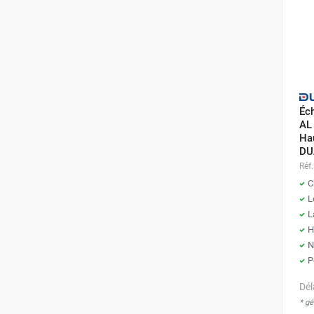
Éc
AL 
Hau
DU
Réf.
C
L
L
H
N
P
Dél
* g