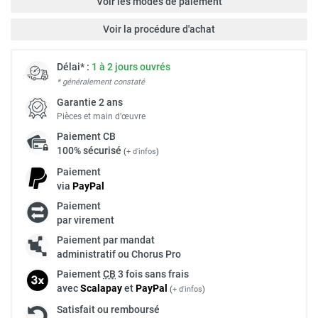
Voir les modes de paiement
Voir la procédure d'achat
Délai* :
1 à 2 jours ouvrés
* généralement constaté
Garantie 2 ans
Pièces et main d’œuvre
Paiement
CB
100% sécurisé
(
+ d'infos
)
Paiement
via
Pay
Pal
Paiement
par virement
Paiement par mandat
administratif ou Chorus Pro
Paiement
CB
3 fois sans frais
avec
Scalapay
et
Pay
Pal
(
+ d'infos
)
Satisfait ou remboursé