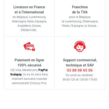
Livraison en France
Franchise
et à l'international
de la TVA
en Belgique, Luxembourg,
pour la Belgique,
Allemagne, Italie, Espagne,
le Luxembourg,
l'Allemagne,
Angleterre, Suisse,
l'Italie,
l'Espagne,
la Suisse…
DROM-COM…
Paiement en ligne
Support commercial,
100% sécurisé
technique et SAV
03 88 08 65 06
CB, Visa, Mastercard,
Pay
Pal
,
Scalapay
,
3x ou 4x sans frais
,
Du lundi au vendredi :
virement bancaire
, mandat
8h30-12h
et
13h30-17h30
administratif
(Chorus Pro)