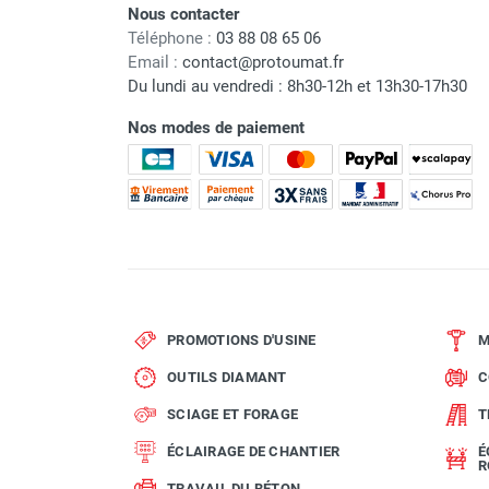
Nous contacter
Nom du modèle
Téléphone :
03 88 08 65 06
Email :
contact@protoumat.fr
Origine
Du lundi au vendredi : 8h30-12h et 13h30-17h30
Garantie
Nos modes de paiement
Code EAN
Classement produit
PROMOTIONS D'USINE
M
OUTILS DIAMANT
C
SCIAGE ET FORAGE
T
ÉCLAIRAGE DE CHANTIER
É
R
TRAVAIL DU BÉTON