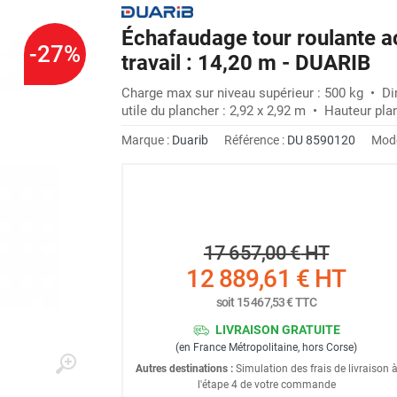
Échafaudage tour roulante a
-27%
travail : 14,20 m - DUARIB
Charge max sur niveau supérieur : 500 kg • Di
utile du plancher : 2,92 x 2,92 m • Hauteur pla
Marque :
Duarib
Référence :
DU 8590120
Modè
17 657,00 €
HT
12 889,61 €
HT
soit
15 467,53 €
TTC
LIVRAISON GRATUITE
(en France Métropolitaine, hors Corse)
Autres destinations :
Simulation des frais de livraison 
l'étape 4 de votre commande