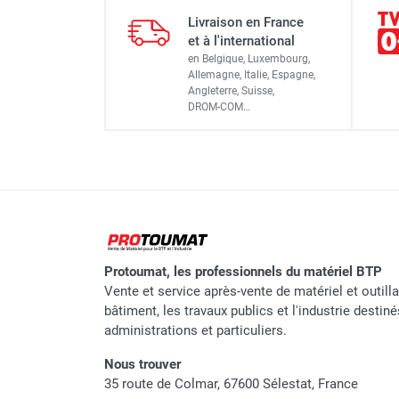
Échafaudage tour roulante a
Livraison en France
Dimensions extérieures
et à l'international
en Belgique, Luxembourg,
Surface utile du plancher
Allemagne, Italie, Espagne,
Angleterre, Suisse,
Roues
Échafaudage tour roulante a
DROM-COM…
Diamètre des montants
Hauteur plancher
Échafaudage tour roulante a
Hauteur de travail
Poids
Échafaudage tour roulante a
Protoumat, les professionnels du matériel BTP
Vente et service après-vente de matériel et outill
bâtiment, les travaux publics et l'industrie destin
administrations et particuliers.
Marque
Nous trouver
Référence fournisseur
35 route de Colmar, 67600 Sélestat, France