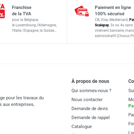
cier GALAXY 90 - Hauteur de travail : 9,80 m - DUARIB
Franchise
Paiement en ligne
3,15 x 3,15 m
de la TVA
100% sécurisé
pour la Belgique,
CB, Visa, Mastercard,
Pa
2,92 x 2,92 m
le Luxembourg,
l'Allemagne,
Scalapay
,
3x ou 4x sans 
l'Italie,
l'Espagne,
la Suisse…
virement bancaire
, man
cier GALAXY 90 - Hauteur de travail : 7,60 m - DUARIB
Ø 200 mm
administratif
(Chorus Pr
Ø 50 mm
12,20 m
cier GALAXY 90 - Hauteur de travail : 5,40 m - DUARIB
14,20 m
À propos de nous
C
1 334 kg
cier GALAXY 90 - Hauteur de travail : 10,90 m - DUARIB
Qui sommes-nous ?
Su
age pour les travaux du
Nous contacter
Mo
és aux entreprises,
Pa
Demande de devis
Pa
Duarib
Demande de rappel
Fi
Catalogue
8590120
Li