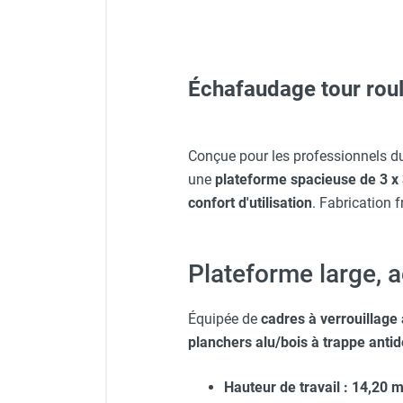
FOURNITURES
Échafaudage tour roul
Protecteur d'oreilles avec s
Lunettes de protection PR
Conçue pour les professionnels d
une
plateforme spacieuse de 3 x
confort d'utilisation
. Fabrication 
Veste de chantier PE10J - 
Plateforme large, 
Veste de chantier PE10J - 
Équipée de
cadres à verrouillage
planchers alu/bois à trappe anti
Casque de protection blan
Hauteur de travail : 14,20 