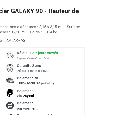
cier GALAXY 90 - Hauteur de
mensions extérieures : 3,15 x 3,15 m • Surface
ncher : 12,20 m • Poids : 1 334 kg
le :
GALAXY 90
Délai* :
1 à 2 jours ouvrés
* généralement constaté
Garantie 2 ans
Pièces et main d’œuvre
Paiement
CB
100% sécurisé
(
+ d'infos
)
Paiement
via
Pay
Pal
Paiement
à
par virement