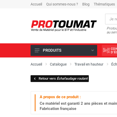
Accueil
Qui sommes-nous ?
Blog
Thématiques
Protou
au ser
CO
PRODUITS
D'
PROMOTIONS D'USINE
Accueil
Catalogue
Travail en hauteur
Éc
OUTILS DIAMANT
Retour vers
Échafaudage roulant
SCIAGE ET FORAGE
ÉCLAIRAGE DE CHANTIER
A propos de ce produit :
TRAVAIL DU BÉTON
Ce matériel est garanti
2 ans
pièces et main
MALAXEUR
Fabrication française
MATÉRIEL DE COMPACTAGE