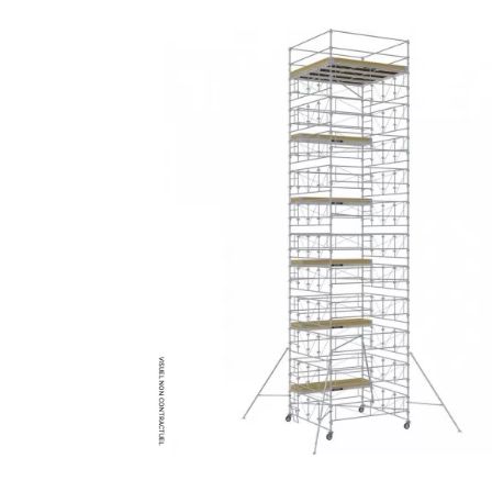
MATÉRIEL DE DÉMOLITION
COMPRESSEUR DE CHANTIER
TRAVAIL EN HAUTEUR
ÉQUIPEMENT DE CHANTIER
ROUTIER
MACHINE DE PROJECTION ET
COULAGE
MATÉRIEL DE SABLAGE
POMPE ET PISTOLET À
PEINTURE
DÉCOLLEUSE À PAPIER PEINT
ET MOQUETTE
ESPACE VERT
TRANSPALETTE, GERBEUR ET
MANUTENTION
MANUTENTION ET LEVAGE
DE CHANTIER