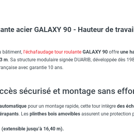
ante acier GALAXY 90 - Hauteur de travai
erre-tête réglable - HUSQVARNA
O - HUSQVARNA
u bâtiment,
l'échafaudage tour roulante
GALAXY 90
offre
une ha
 3 m
. Sa structure modulaire signée DUARIB, développée dès 198
française avec garantie 10 ans.
Taille XXL - HUSQVARNA
accès sécurisé et montage sans effo
Taille M - HUSQVARNA
 automatique
pour un montage rapide, cette tour intègre
des éch
dérapants
. Les
plinthes bois amovibles
assurent une protection p
c avec protège-menton Smartguard PE 10H - HUSQVARNA
m (extensible jusqu’à 16,40 m).