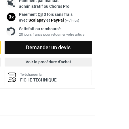
Paiement par mandat
administratif ou Chorus Pro
Paiement
CB
3 fois sans frais
avec
Scalapay
et
Pay
Pal
(
+ d'infos
)
Satisfait ou remboursé
28 jours francs pour retourner votre article
Demander un devis
Voir la procédure d'achat
Télécharger la
FICHE TECHNIQUE