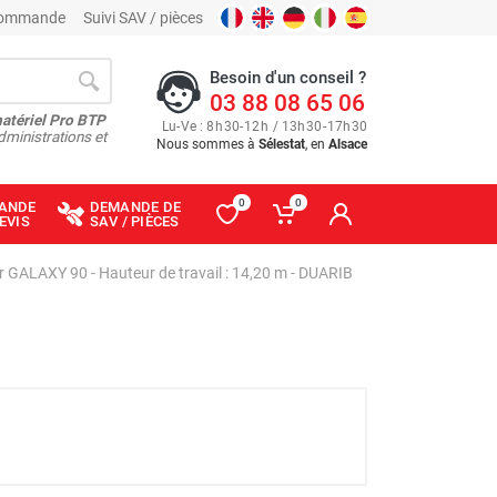
 commande
Suivi SAV / pièces
Besoin d'un conseil ?
03 88 08 65 06
matériel Pro BTP
Lu
-
Ve
: 8
h
30
-
12
h
/ 13
h
30
-
17
h
30
dministrations et
Nous sommes à
Sélestat
, en
Alsace
0
0
ANDE
DEMANDE DE
EVIS
SAV / PIÈCES
r GALAXY 90 - Hauteur de travail : 14,20 m - DUARIB