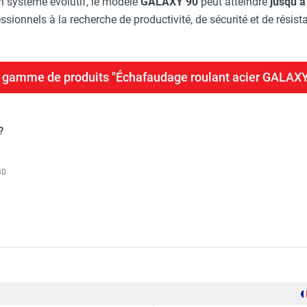
on système évolutif, le modèle
GALAXY 90
peut atteindre
jusqu’à
ssionnels à la recherche de productivité, de sécurité et de résist
la gamme de produits "Échafaudage roulant acier GALAX
?
30
cier GALAXY 90 - Hauteur de travail : 14,20 m - DUARIB
500 kg