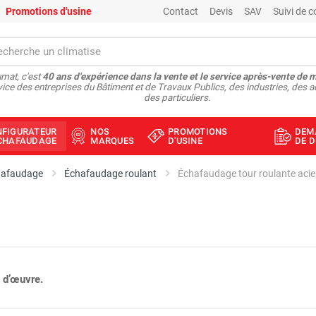
Promotions d'usine
Contact
Devis
SAV
Suivi de
mat, c'est
40 ans d'expérience dans la vente et le service après-vente de 
vice des entreprises du Bâtiment et de Travaux Publics, des industries, des a
des particuliers.
NFIGURATEUR
NOS
PROMOTIONS
DEM
ÉCHAFAUDAGE
MARQUES
D'USINE
DE D
hafaudage
Échafaudage roulant
Échafaudage tour roulante acie
 d’œuvre.