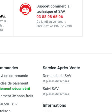
Support commercial,
technique et SAV
03 88 08 65 06
y
Pal
,
frais
,
Du lundi au vendredi :
dat
8h30-12h
et
13h30-17h30
o)
ommandes
Service Après-Vente
ivi de commande
Demande de SAV
et pièces détachées
des de paiement
iement sécurisé
Suivi SAV
et pièces détachées
iement 3x sans frais
nancement
Informations
vraison