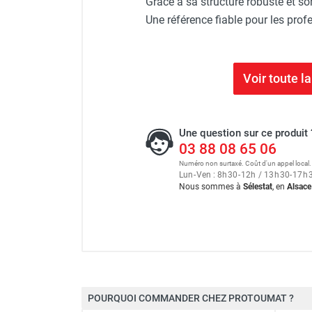
Grâce à sa structure robuste et s
Une référence fiable pour les profe
Voir toute 
Une question sur ce produit 
03 88 08 65 06
Numéro non surtaxé. Coût d'un appel local.
Lun
-
Ven : 8
h
30
-
12
h
/ 13
h
30
-
17
h
Nous sommes à
Sélestat
, en
Alsace
Échafaudage tour roulante a
POURQUOI COMMANDER CHEZ PROTOUMAT ?
Charge max au niveau supérieur