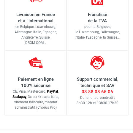
Livraison en France
Franchise
et à l'international
de la TVA
en Belgique, Luxembourg,
pour la Belgique,
Allemagne, Italie, Espagne,
le Luxembourg,
l'Allemagne,
Angleterre, Suisse,
l'Italie,
l'Espagne,
la Suisse…
DROM-COM…
Paiement en ligne
Support commercial,
100% sécurisé
technique et SAV
03 88 08 65 06
CB, Visa, Mastercard,
Pay
Pal
,
Scalapay
,
3x ou 4x sans frais
,
Du lundi au vendredi :
virement bancaire
, mandat
8h30-12h
et
13h30-17h30
administratif
(Chorus Pro)