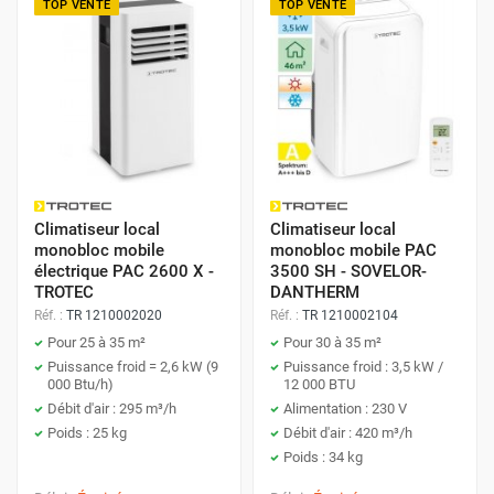
TOP VENTE
TOP VENTE
Climatiseur local
Climatiseur local
monobloc mobile
monobloc mobile PAC
électrique PAC 2600 X -
3500 SH - SOVELOR-
TROTEC
DANTHERM
Réf. :
TR 1210002020
Réf. :
TR 1210002104
Pour 25 à 35 m²
Pour 30 à 35 m²
Puissance froid = 2,6 kW (9
Puissance froid : 3,5 kW /
000 Btu/h)
12 000 BTU
Débit d'air : 295 m³/h
Alimentation : 230 V
Poids : 25 kg
Débit d'air : 420 m³/h
Poids : 34 kg