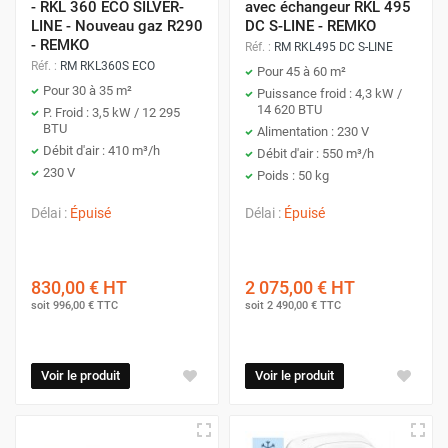
- RKL 360 ECO SILVER-
avec échangeur RKL 495
LINE - Nouveau gaz R290
DC S-LINE - REMKO
- REMKO
Réf. :
RM RKL495 DC S-LINE
Réf. :
RM RKL360S ECO
Pour 45 à 60 m²
Pour 30 à 35 m²
Puissance froid : 4,3 kW /
14 620 BTU
P. Froid : 3,5 kW / 12 295
BTU
Alimentation : 230 V
Débit d'air : 410 m³/h
Débit d'air : 550 m³/h
230 V
Poids : 50 kg
Délai :
Épuisé
Délai :
Épuisé
830,00 €
HT
2 075,00 €
HT
soit
996,00 €
TTC
soit
2 490,00 €
TTC
Voir le produit
Voir le produit