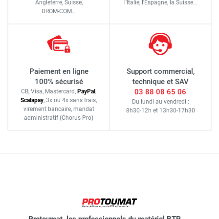
Angleterre, Suisse,
l'Italie,
l'Espagne,
la Suisse…
DROM-COM…
Paiement en ligne
Support commercial,
100% sécurisé
technique et SAV
03 88 08 65 06
CB, Visa, Mastercard,
Pay
Pal
,
Scalapay
,
3x ou 4x sans frais
,
Du lundi au vendredi :
virement bancaire
, mandat
8h30-12h
et
13h30-17h30
administratif
(Chorus Pro)