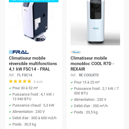
Climatiseur mobile
Climatiseur mobile
réversible multifonctions
monobloc COOL R7D -
4,1 kW FSC14 - FRAL
REXAIR
Réf. :
FL FSC14
Réf. :
RE COOLR7D
4 avis
Pour 15 à 25 m²
Pour 30 à 52 m²
Puissance froid : 2,1 kW / 7
000 BTU
Puissance froid : 4,1 kW /
13 940 BTU
Alimentation : 230 V
Puissance chaud : 5,3 kW
Débit d'air : 350 m³/h
Alimentation : 230 V
Poids : 20,5 kg
Débit d'air : 300 à 600 m3/h
Poids : 30,5 kg