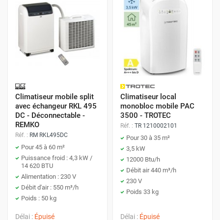
Climatiseur mobile split
Climatiseur local
avec échangeur RKL 495
monobloc mobile PAC
DC - Déconnectable -
3500 - TROTEC
REMKO
Réf. :
TR 1210002101
Réf. :
RM RKL495DC
Pour 30 à 35 m²
Pour 45 à 60 m²
3,5 kW
Puissance froid : 4,3 kW /
12000 Btu/h
14 620 BTU
Débit air 440 m³/h
Alimentation : 230 V
230 V
Débit d'air : 550 m³/h
Poids 33 kg
Poids : 50 kg
Délai :
Épuisé
Délai :
Épuisé