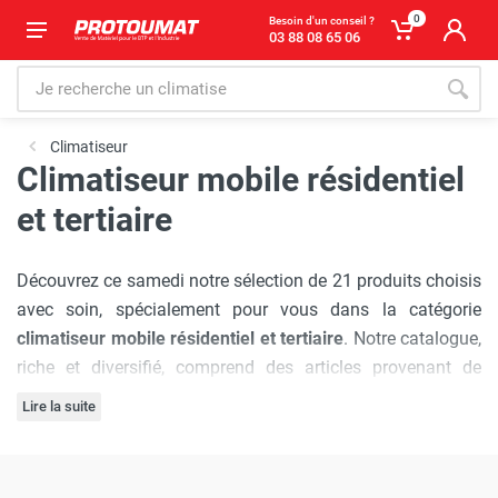
0
Besoin d'un conseil ?
03 88 08 65 06
Climatiseur
Climatiseur mobile résidentiel
et tertiaire
Découvrez ce samedi notre sélection de 21 produits choisis
avec soin, spécialement pour vous dans la catégorie
climatiseur mobile résidentiel et tertiaire
. Notre catalogue,
riche et diversifié, comprend des articles provenant de
marques plébiscitées par les professionnels :
SPLUS
,
Lire la suite
Trotec
,
Rexair
,
Remko
,
FRAL
,
Wood's
, chacune réputée
L'engagement de Protoumat à pratiquer
les prix les plus
pour sa qualité et son innovation.
bas du marché
est sans faille. Nous vous assurons une