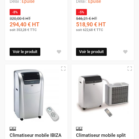
Délai :
Épuisé
Délai :
Épuisé
-8%
-5%
320,00 €
HT
546,21 €
HT
294,40 €
HT
518,90 €
HT
soit
353,28 €
TTC
soit
622,68 €
TTC
Voir le produit
Voir le produit
Climatiseur mobile IBIZA
Climatiseur mobile split