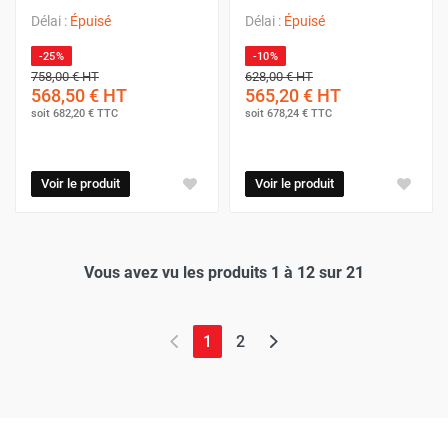
Délai :
Épuisé
Délai :
Épuisé
-25%
-10%
758,00 €
HT
628,00 €
HT
568,50 €
HT
565,20 €
HT
soit
682,20 €
TTC
soit
678,24 €
TTC
Voir le produit
Voir le produit
Vous avez vu les produits 1 à 12 sur 21
(page actuelle)
1
2