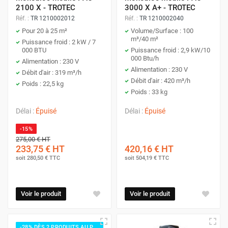
2100 X - TROTEC
3000 X A+ - TROTEC
Réf. :
TR 1210002012
Réf. :
TR 1210002040
Pour 20 à 25 m²
Volume/Surface : 100
m³/40 m²
Puissance froid : 2 kW / 7
000 BTU
Puissance froid : 2,9 kW/10
000 Btu/h
Alimentation : 230 V
Alimentation : 230 V
Débit d'air : 319 m³/h
Débit d'air : 420 m³/h
Poids : 22,5 kg
Poids : 33 kg
Délai :
Épuisé
Délai :
Épuisé
-15%
275,00 €
HT
233,75 €
HT
420,16 €
HT
soit
280,50 €
TTC
soit
504,19 €
TTC
Voir le produit
Voir le produit
-28% DÈS 2 PRODUITS AU PANIER