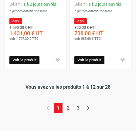
Délai* :
1 à 2 jours ouvrés
Délai* :
1 à 2 jours ouvrés
* généralement constaté
* généralement constaté
-10%
-10%
1 590,00 €
HT
820,00 €
HT
1 431,00 €
HT
738,00 €
HT
soit
1 717,20 €
TTC
soit
885,60 €
TTC
Voir le produit
Voir le produit
Vous avez vu les produits 1 à 12 sur 28
(page actuelle)
1
2
3