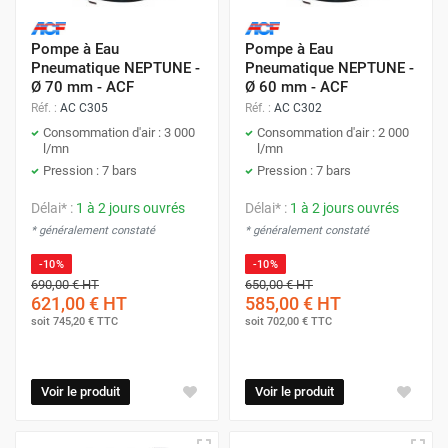
Pompe à Eau
Pompe à Eau
Pneumatique NEPTUNE -
Pneumatique NEPTUNE -
Ø 70 mm - ACF
Ø 60 mm - ACF
Réf. :
AC C305
Réf. :
AC C302
Consommation d'air : 3 000
Consommation d'air : 2 000
l/mn
l/mn
Pression : 7 bars
Pression : 7 bars
Délai* :
1 à 2 jours ouvrés
Délai* :
1 à 2 jours ouvrés
* généralement constaté
* généralement constaté
-10%
-10%
690,00 €
HT
650,00 €
HT
621,00 €
HT
585,00 €
HT
soit
745,20 €
TTC
soit
702,00 €
TTC
Voir le produit
Voir le produit