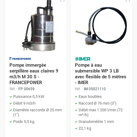
Pompe immergée
Pompe à eau
serpillère eaux claires 9
submersible WP 3 LB
m3/h M 30 S -
avec flexible de 5 mètres
FRANCEPOWER
- IMER
Réf. :
FP 00659
Réf. :
IM 05021110
Puissance 0,5 kW
Eaux troubles
Débit 9 m3/h
Raccord Ø 76 mm (3")
Diamètre raccords Ø 25 mm
Débit max 1 200 l/min (72
(1")
m³/h)
Poids 5,5 kg
Granulométrie 1 mm
22,1 kg