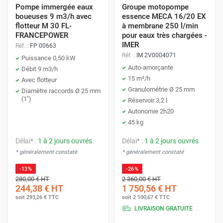
Pompe immergée eaux
Groupe motopompe
boueuses 9 m3/h avec
essence MECA 16/20 EX
flotteur M 30 FL-
à membrane 250 l/min
FRANCEPOWER
pour eaux très chargées -
IMER
Réf. :
FP 00663
Réf. :
IM 2V0004071
Puissance 0,50 kW
Auto-amorçante
Débit 9 m3/h
15 m³/h
Avec flotteur
Granulométrie Ø 25 mm
Diamètre raccords Ø 25 mm
(1")
Réservoir 3,2 l
Autonomie 2h20
45 kg
Délai* :
1 à 2 jours ouvrés
Délai* :
1 à 2 jours ouvrés
* généralement constaté
* généralement constaté
-13%
-26%
280,00 €
HT
2 360,00 €
HT
244,38 €
HT
1 750,56 €
HT
soit
293,26 €
TTC
soit
2 100,67 €
TTC
LIVRAISON GRATUITE