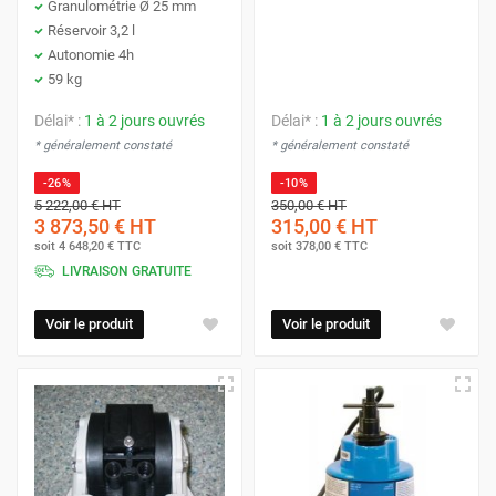
Granulométrie Ø 25 mm
Réservoir 3,2 l
Autonomie 4h
59 kg
Délai* :
1 à 2 jours ouvrés
Délai* :
1 à 2 jours ouvrés
* généralement constaté
* généralement constaté
-26%
-10%
5 222,00 €
HT
350,00 €
HT
3 873,50 €
HT
315,00 €
HT
soit
4 648,20 €
TTC
soit
378,00 €
TTC
LIVRAISON GRATUITE
Voir le produit
Voir le produit