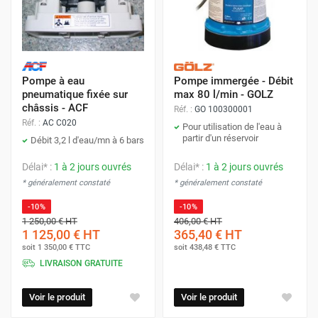
Pompe à eau
Pompe immergée - Débit
pneumatique fixée sur
max 80 l/min - GOLZ
châssis - ACF
Réf. :
GO 100300001
Réf. :
AC C020
Pour utilisation de l'eau à
partir d'un réservoir
Débit 3,2 l d'eau/mn à 6 bars
Délai* :
1 à 2 jours ouvrés
Délai* :
1 à 2 jours ouvrés
* généralement constaté
* généralement constaté
-10%
-10%
1 250,00 €
HT
406,00 €
HT
1 125,00 €
HT
365,40 €
HT
soit
1 350,00 €
TTC
soit
438,48 €
TTC
LIVRAISON GRATUITE
Voir le produit
Voir le produit