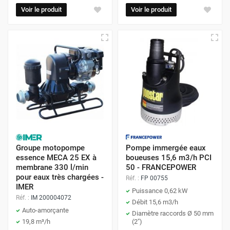
Voir le produit
Voir le produit
Groupe motopompe
Pompe immergée eaux
essence MECA 25 EX à
boueuses 15,6 m3/h PCI
membrane 330 l/min
50 - FRANCEPOWER
pour eaux très chargées -
Réf. :
FP 00755
IMER
Puissance 0,62 kW
Réf. :
IM 200004072
Débit 15,6 m3/h
Auto-amorçante
Diamètre raccords Ø 50 mm
19,8 m³/h
(2")