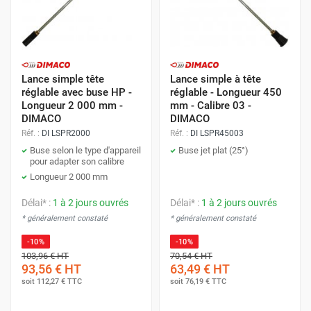
Lance simple tête
Lance simple à tête
réglable avec buse HP -
réglable - Longueur 450
Longueur 2 000 mm -
mm - Calibre 03 -
DIMACO
DIMACO
Réf. :
DI LSPR2000
Réf. :
DI LSPR45003
Buse selon le type d'appareil
Buse jet plat (25°)
pour adapter son calibre
Longueur 2 000 mm
Délai* :
1 à 2 jours ouvrés
Délai* :
1 à 2 jours ouvrés
* généralement constaté
* généralement constaté
-10%
-10%
103,96 €
HT
70,54 €
HT
93,56 €
HT
63,49 €
HT
soit
112,27 €
TTC
soit
76,19 €
TTC