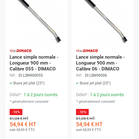
Lance simple normale -
Lance simple normale -
Longueur 900 mm -
Longueur 900 mm -
Calibre 055 - DIMACO
Calibre 06 - DIMACO
Réf. :
DI LSN900055
Réf. :
DI LSN90006
Buse jet plat (25°)
Buse jet plat (25°)
Délai* :
1 à 2 jours ouvrés
Délai* :
1 à 2 jours ouvrés
* généralement constaté
* généralement constaté
-10%
-10%
61,04 €
HT
61,04 €
HT
54,94 €
HT
54,94 €
HT
soit
65,93 €
TTC
soit
65,93 €
TTC