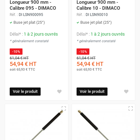
Longueur 900 mm -
Longueur 900 mm -
Calibre 095 - DIMACO
Calibre 10 - DIMACO
Réf. :
DI LSN900095
Réf. :
DI LSN90010
Buse jet plat (25°)
Buse jet plat (25°)
Délai* :
1 à 2 jours ouvrés
Délai* :
1 à 2 jours ouvrés
* généralement constaté
* généralement constaté
-10%
-10%
61,04 €
HT
61,04 €
HT
54,94 €
HT
54,94 €
HT
soit
65,93 €
TTC
soit
65,93 €
TTC
Voir le produit
Voir le produit