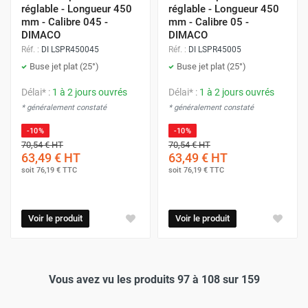
réglable - Longueur 450
réglable - Longueur 450
mm - Calibre 045 -
mm - Calibre 05 -
DIMACO
DIMACO
Réf. :
DI LSPR450045
Réf. :
DI LSPR45005
Buse jet plat (25°)
Buse jet plat (25°)
Délai* :
1 à 2 jours ouvrés
Délai* :
1 à 2 jours ouvrés
* généralement constaté
* généralement constaté
-10%
-10%
70,54 €
HT
70,54 €
HT
63,49 €
HT
63,49 €
HT
soit
76,19 €
TTC
soit
76,19 €
TTC
Voir le produit
Voir le produit
Vous avez vu les produits 97 à 108 sur 159