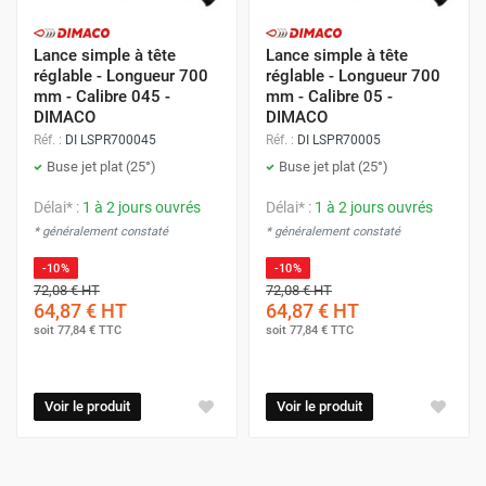
Lance simple à tête
Lance simple à tête
réglable - Longueur 700
réglable - Longueur 700
mm - Calibre 045 -
mm - Calibre 05 -
DIMACO
DIMACO
Réf. :
DI LSPR700045
Réf. :
DI LSPR70005
Buse jet plat (25°)
Buse jet plat (25°)
Délai* :
1 à 2 jours ouvrés
Délai* :
1 à 2 jours ouvrés
* généralement constaté
* généralement constaté
-10%
-10%
72,08 €
HT
72,08 €
HT
64,87 €
HT
64,87 €
HT
soit
77,84 €
TTC
soit
77,84 €
TTC
Voir le produit
Voir le produit