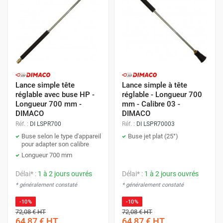
Lance simple tête
Lance simple à tête
réglable avec buse HP -
réglable - Longueur 700
Longueur 700 mm -
mm - Calibre 03 -
DIMACO
DIMACO
Réf. :
DI LSPR700
Réf. :
DI LSPR70003
Buse selon le type d'appareil
Buse jet plat (25°)
pour adapter son calibre
Longueur 700 mm
Délai* :
1 à 2 jours ouvrés
Délai* :
1 à 2 jours ouvrés
* généralement constaté
* généralement constaté
-10%
-10%
72,08 €
HT
72,08 €
HT
64,87 €
HT
64,87 €
HT