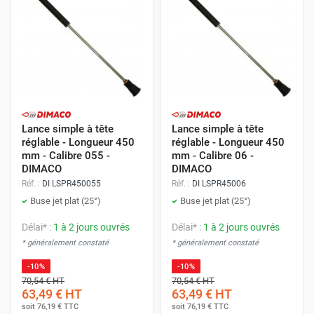
Lance simple à tête
Lance simple à tête
réglable - Longueur 450
réglable - Longueur 450
mm - Calibre 055 -
mm - Calibre 06 -
DIMACO
DIMACO
Réf. :
DI LSPR450055
Réf. :
DI LSPR45006
Buse jet plat (25°)
Buse jet plat (25°)
Délai* :
1 à 2 jours ouvrés
Délai* :
1 à 2 jours ouvrés
* généralement constaté
* généralement constaté
-10%
-10%
70,54 €
HT
70,54 €
HT
63,49 €
HT
63,49 €
HT
soit
76,19 €
TTC
soit
76,19 €
TTC