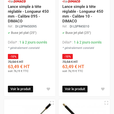
Lance simple à tête
Lance simple à tête
réglable - Longueur 450
réglable - Longueur 450
mm - Calibre 095 -
mm - Calibre 10 -
DIMACO
DIMACO
Réf. :
DI LSPR450095
Réf. :
DI LSPR45010
Buse jet plat (25°)
Buse jet plat (25°)
Délai* :
1 à 2 jours ouvrés
Délai* :
1 à 2 jours ouvrés
* généralement constaté
* généralement constaté
-10%
-10%
70,54 €
HT
70,54 €
HT
63,49 €
HT
63,49 €
HT
soit
76,19 €
TTC
soit
76,19 €
TTC
Voir le produit
Voir le produit