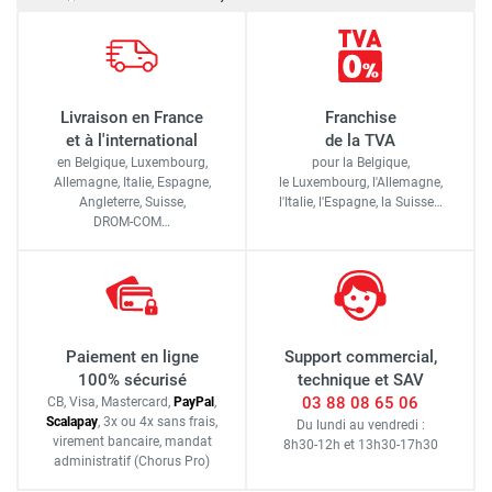
Livraison en France
Franchise
et à l'international
de la TVA
en Belgique, Luxembourg,
pour la Belgique,
Allemagne, Italie, Espagne,
le Luxembourg,
l'Allemagne,
Angleterre, Suisse,
l'Italie,
l'Espagne,
la Suisse…
DROM-COM…
Paiement en ligne
Support commercial,
100% sécurisé
technique et SAV
03 88 08 65 06
CB, Visa, Mastercard,
Pay
Pal
,
Scalapay
,
3x ou 4x sans frais
,
Du lundi au vendredi :
virement bancaire
, mandat
8h30-12h
et
13h30-17h30
administratif
(Chorus Pro)