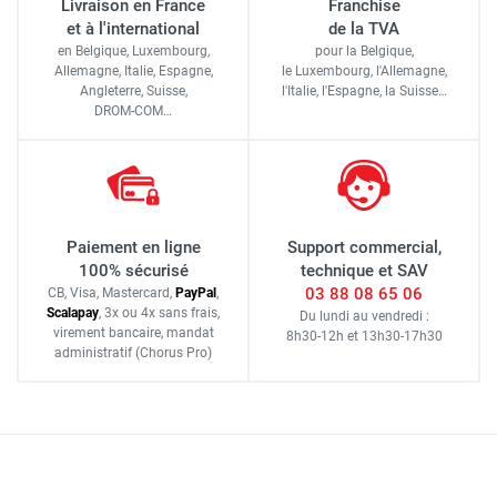
Livraison en France
Franchise
et à l'international
de la TVA
en Belgique, Luxembourg,
pour la Belgique,
Allemagne, Italie, Espagne,
le Luxembourg,
l'Allemagne,
Angleterre, Suisse,
l'Italie,
l'Espagne,
la Suisse…
DROM-COM…
Paiement en ligne
Support commercial,
100% sécurisé
technique et SAV
03 88 08 65 06
CB, Visa, Mastercard,
Pay
Pal
,
Scalapay
,
3x ou 4x sans frais
,
Du lundi au vendredi :
virement bancaire
, mandat
8h30-12h
et
13h30-17h30
administratif
(Chorus Pro)