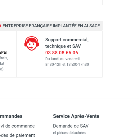
S
ENTREPRISE FRANÇAISE IMPLANTÉE EN ALSACE
Support commercial,
technique et SAV
03 88 08 65 06
y
Pal
,
frais
,
Du lundi au vendredi :
dat
8h30-12h
et
13h30-17h30
o)
ommandes
Service Après-Vente
ivi de commande
Demande de SAV
et pièces détachées
des de paiement