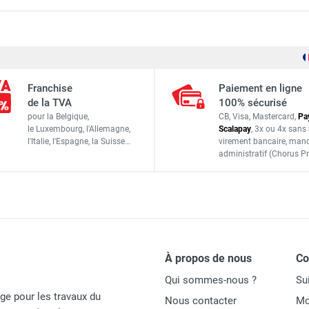
ée à sec pour très grandes surfaces 670 cm³ - DIAM INDUSTRIE
Électrique
e petites surfaces à sec 160 cm³ - DIAM INDUSTRIES
Franchise
Paiement en ligne
230 V
de la TVA
100% sécurisé
ue moyennes surfaces à sec 160 cm³ - DIAM INDUSTRIES
pour la Belgique,
CB, Visa, Mastercard,
Pa
2 200 W
le Luxembourg,
l'Allemagne,
Scalapay
,
3x ou 4x sans 
l'Italie,
l'Espagne,
la Suisse…
virement bancaire
, man
Ø 900 mm
administratif
(Chorus Pr
ue moyennes surfaces à sec - Ø 900 mm - DIAM INDUSTRIES
133 tr/min
86 kg
ue à sec 270 cm³ - DIAM INDUSTRIES
1 850 x 960 x 960 mm
À propos de nous
C
Qui sommes-nous ?
Su
age pour les travaux du
Nous contacter
Mo