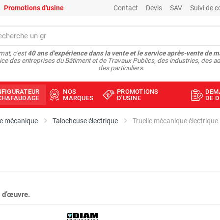
Promotions d'usine
Contact
Devis
SAV
Suivi de
at, c'est
40 ans d'expérience dans la vente et le service après-vente de m
ice des entreprises du Bâtiment et de Travaux Publics, des industries, des ad
des particuliers.
NFIGURATEUR
NOS
PROMOTIONS
DEM
ÉCHAFAUDAGE
MARQUES
D'USINE
DE D
le mécanique
Talocheuse électrique
 d’œuvre.