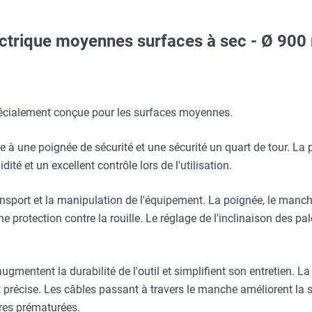
ectrique moyennes surfaces à sec - Ø 90
c avec protège-menton Smartguard PE 10H - HUSQVARNA
es - L + N + T - 16 A - 1,5 mm² - DIAM INDUSTRIES
900 mm - DIAM INDUSTRIES
écialement conçue pour les surfaces moyennes.
Taille XXL - HUSQVARNA
 pièces - Ø 900 mm - DIAM INDUSTRIES
ce à une poignée de sécurité et une sécurité un quart de tour. L
ité et un excellent contrôle lors de l'utilisation.
Taille M - HUSQVARNA
de 4 pièces - Ø 900 mm - DIAM INDUSTRIES
ansport et la manipulation de l'équipement. La poignée, le manche
ne protection contre la rouille. Le réglage de l'inclinaison des pal
aille S - HUSQVARNA
 de 4 pièces - Ø 900 mm - DIAM INDUSTRIES
gmentent la durabilité de l'outil et simplifient son entretien. L
 précise. Les câbles passant à travers le manche améliorent la sécu
ures prématurées.