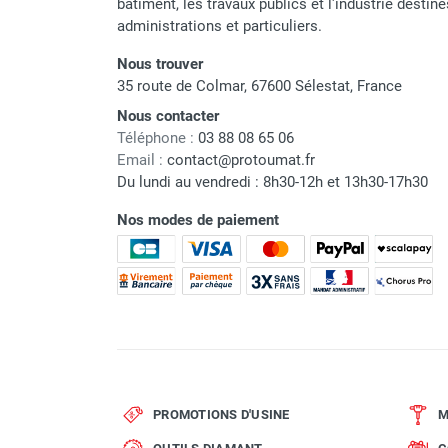
Marque
bâtiment, les travaux publics et l'industrie destin
administrations et particuliers.
Référence fournisseur
Nous trouver
Nom du modèle
35 route de Colmar, 67600 Sélestat, France
Nous contacter
Garantie
Téléphone :
03 88 08 65 06
Email :
contact@protoumat.fr
Code EAN
Du lundi au vendredi : 8h30-12h et 13h30-17h30
Classement produit
Nos modes de paiement
PROMOTIONS D'USINE
M