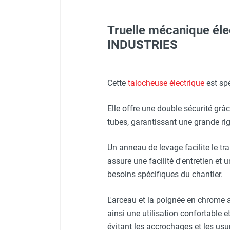
FOURNITURES
Truelle mécanique él
Visière V 10 - HUSQVARNA
INDUSTRIES
Casque de protection blan
Rallonge monophasée 5 mètr
Plateau de talochage - Ø 
Cette
talocheuse électrique
est sp
Veste de chantier PE10J - 
Set pales mixtes - Lot de 4
Elle offre une double sécurité grâ
tubes, garantissant une grande rigid
Veste de chantier PE10J - 
Set pales d'ébauche - Lot 
Un anneau de levage facilite le tr
assure une facilité d'entretien et u
Veste de chantier PE10J - T
Set pales de finition - Lot
besoins spécifiques du chantier.
L'arceau et la poignée en chrome au
ainsi une utilisation confortable et
évitant les accrochages et les us