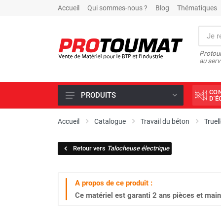
Accueil
Qui sommes-nous ?
Blog
Thématiques
Protoum
au serv
CO
PRODUITS
D'
PROMOTIONS D'USINE
Accueil
Catalogue
Travail du béton
Truel
OUTILS DIAMANT
Retour vers
Talocheuse électrique
SCIAGE ET FORAGE
ÉCLAIRAGE DE CHANTIER
A propos de ce produit :
TRAVAIL DU BÉTON
Ce matériel est garanti
2 ans
pièces et main
MALAXEUR
MATÉRIEL DE COMPACTAGE