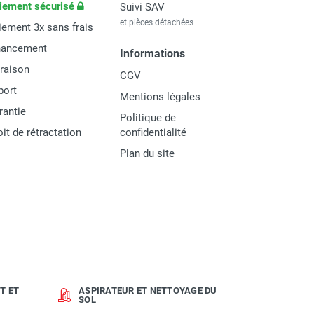
iement sécurisé
Suivi SAV
et pièces détachées
iement 3x sans frais
nancement
Informations
vraison
CGV
port
Mentions légales
rantie
Politique de
oit de rétractation
confidentialité
Plan du site
T ET
ASPIRATEUR ET NETTOYAGE DU
SOL