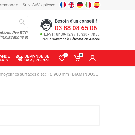
 commande
Suivi SAV / pièces
Besoin d'un conseil ?
03 88 08 65 06
atériel Pro BTP
Lu
-
Ve
: 8
h
30
-
12
h
/ 13
h
30
-
17
h
30
ministrations et
Nous sommes à
Sélestat
, en
Alsace
0
0
ANDE
DEMANDE DE
EVIS
SAV / PIÈCES
Truelle mécanique électrique moyennes surfaces à sec - Ø 900 mm - DIAM INDUSTRIES