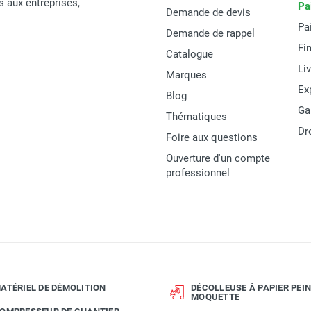
Diam Industries
és aux entreprises,
Pa
Demande de devis
Pa
HC91-E3
Demande de rappel
Fi
Catalogue
HC91 E3
Li
Marques
Garantie 2 ans
Ex
Blog
Ga
3662447041915
Thématiques
Dr
Foire aux questions
MATERIEL
Ouverture d'un compte
professionnel
ATÉRIEL DE DÉMOLITION
DÉCOLLEUSE À PAPIER PEIN
MOQUETTE