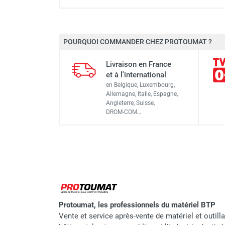
Truelle mécanique autoport
POURQUOI COMMANDER CHEZ PROTOUMAT ?
Moteur
Truelle mécanique thermiqu
Livraison en France
Tension
et à l'international
Truelle mécanique thermiq
en Belgique, Luxembourg,
Puissance
Allemagne, Italie, Espagne,
Angleterre, Suisse,
Diamètre de rotation des pales
DROM-COM…
Truelle mécanique électriq
Vitesse de rotation
Poids
Truelle mécanique thermiq
Dimensions L x l x h
Protoumat, les professionnels du matériel BTP
Vente et service après-vente de matériel et outill