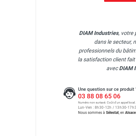
DIAM Industries
, votre
dans le secteur, 
professionnels du bâtime
la satisfaction client fa
avec
DIAM I
Une question sur ce produit 
03 88 08 65 06
Numéro non surtaxé. Coût d'un appel local.
Lun
-
Ven : 8
h
30
-
12
h
/ 13
h
30
-
17
h
Nous sommes à
Sélestat
, en
Alsace