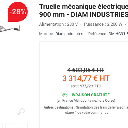
Truelle mécanique électriqu
-28%
900 mm - DIAM INDUSTRIE
Alimentation : 230 V • Puissance : 2 200 W • V
Marque :
Diam Industries
Référence :
DM HC91-
4 603,85 €
HT
3 314,77 €
HT
soit
3 977,72 €
TTC
LIVRAISON GRATUITE
(en France Métropolitaine, hors Corse)
Autres destinations :
Simulation des frais de livraison 
l'étape 4 de votre commande