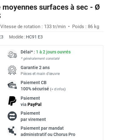
e moyennes surfaces à sec - Ø
-28%
S
itesse de rotation : 133 tr/min • Poids : 86 kg
E3
Modèle :
HC91 E3
Délai* :
1 à 2 jours ouvrés
* généralement constaté
Garantie 2 ans
Pièces et main d’œuvre
Paiement
CB
100% sécurisé
(
+ d'infos
)
Paiement
via
Pay
Pal
Paiement
à
par virement
Paiement par mandat
administratif ou Chorus Pro