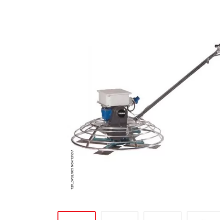
MATÉRIEL DE DÉMOLITION
COMPRESSEUR DE CHANTIER
TRAVAIL EN HAUTEUR
ÉQUIPEMENT DE CHANTIER
ROUTIER
MACHINE DE PROJECTION ET
COULAGE
MATÉRIEL DE SABLAGE
POMPE ET PISTOLET À
PEINTURE
DÉCOLLEUSE À PAPIER PEINT
ET MOQUETTE
ESPACE VERT
TRANSPALETTE, GERBEUR ET
MANUTENTION
MANUTENTION ET LEVAGE
DE CHANTIER