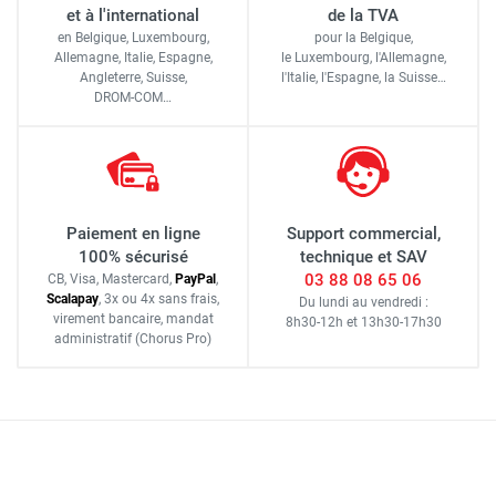
et à l'international
de la TVA
en Belgique, Luxembourg,
pour la Belgique,
Allemagne, Italie, Espagne,
le Luxembourg,
l'Allemagne,
Angleterre, Suisse,
l'Italie,
l'Espagne,
la Suisse…
DROM-COM…
Paiement en ligne
Support commercial,
100% sécurisé
technique et SAV
03 88 08 65 06
CB, Visa, Mastercard,
Pay
Pal
,
Scalapay
,
3x ou 4x sans frais
,
Du lundi au vendredi :
virement bancaire
, mandat
8h30-12h
et
13h30-17h30
administratif
(Chorus Pro)