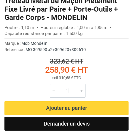
Tréteau Métal de Maçon Piétement
Fixe Livré par Paire + Porte-Outils +
Garde Corps - MONDELIN
Poutre : 1,10 m • Hauteur réglable : 1,00 m à 1,85 m •
Capacité résistance par paire : 1 500 kg
Marque :
Mob Mondelin
Référence :
MO 309590 x2+309620+309610
323,62 €
HT
258,90 €
HT
soit
310,68 €
TTC
Ajouter au panier
Demander un devis