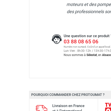
moteurs et des pompes
des professionnels son
Une question sur ce produit 
03 88 08 65 06
Numéro non surtaxé. Coût d'un appel local.
Lun
-
Ven : 8
h
30
-
12
h
/ 13
h
30
-
17
h
Nous sommes à
Sélestat
, en
Alsace
Tondeuse thermique 139 cm
POURQUOI COMMANDER CHEZ PROTOUMAT ?
Marque
Tondeuse thermique 139 c
Livraison en France
Cylindrée cm³