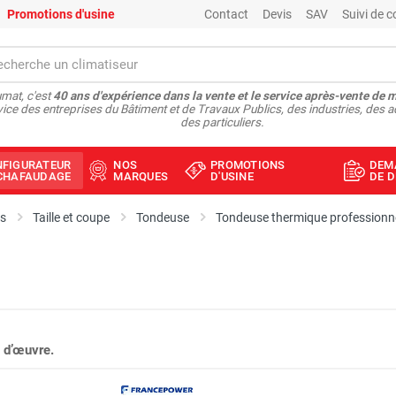
Promotions d'usine
Contact
Devis
SAV
Suivi de
mat, c'est
40 ans d'expérience dans la vente et le service après-vente de 
vice des entreprises du Bâtiment et de Travaux Publics, des industries, des a
des particuliers.
NFIGURATEUR
NOS
PROMOTIONS
DEM
ÉCHAFAUDAGE
MARQUES
D'USINE
DE D
ts
Taille et coupe
Tondeuse
Tondeuse thermique professionne
 d’œuvre.