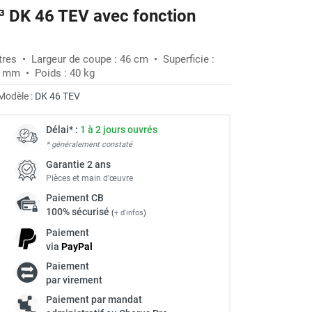
 DK 46 TEV avec fonction
tres • Largeur de coupe : 46 cm • Superficie :
5 mm • Poids : 40 kg
Modèle :
DK 46 TEV
Délai* :
1 à 2 jours ouvrés
* généralement constaté
Garantie 2 ans
Pièces et main d’œuvre
Paiement
CB
100% sécurisé
(
+ d'infos
)
Paiement
via
Pay
Pal
Paiement
par virement
Paiement par mandat