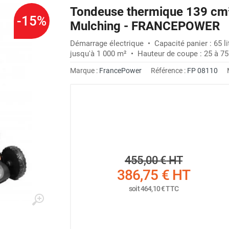
Tondeuse thermique 139 cm³
-15%
Mulching - FRANCEPOWER
Démarrage électrique • Capacité panier : 65 li
jusqu'à 1 000 m² • Hauteur de coupe : 25 à 7
Marque :
FrancePower
Référence :
FP 08110
455,00 €
HT
386,75 €
HT
soit
464,10 €
TTC