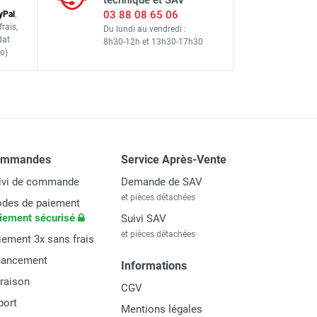
technique et SAV
03 88 08 65 06
y
Pal
,
frais
,
Du lundi au vendredi :
dat
8h30-12h
et
13h30-17h30
o)
ommandes
Service Après-Vente
ivi de commande
Demande de SAV
et pièces détachées
des de paiement
iement sécurisé
Suivi SAV
et pièces détachées
iement 3x sans frais
nancement
Informations
vraison
CGV
port
Mentions légales