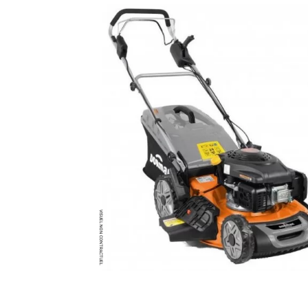
MATÉRIEL DE DÉMOLITION
COMPRESSEUR DE CHANTIER
TRAVAIL EN HAUTEUR
ÉQUIPEMENT DE CHANTIER
ROUTIER
MACHINE DE PROJECTION ET
COULAGE
MATÉRIEL DE SABLAGE
POMPE ET PISTOLET À
PEINTURE
DÉCOLLEUSE À PAPIER PEINT
ET MOQUETTE
ESPACE VERT
TRANSPALETTE, GERBEUR ET
MANUTENTION
MANUTENTION ET LEVAGE
DE CHANTIER