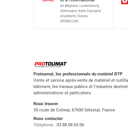
et à l'international
en Belgique, Luxembourg,
Démarrage
Allemagne, Italie, Espagne,
Angleterre, Suisse,
Tondeuse thermique 166 c
DROM-COM…
Superficie max
Tondeuse thermique 166 c
Transmission
Largeur de coupe en cm
Tondeuse IBEA carter acier
Protoumat, les professionnels du matériel BTP
Hauteur de coupe en mm
Vente et service après-vente de matériel et outill
Nombre de positions
bâtiment, les travaux publics et l'industrie destin
administrations et particuliers.
Fonction Mulching
Nous trouver
Capacité du panier
35 route de Colmar, 67600 Sélestat, France
Nous contacter
Roues Avant/Arrière
Téléphone :
03 88 08 65 06