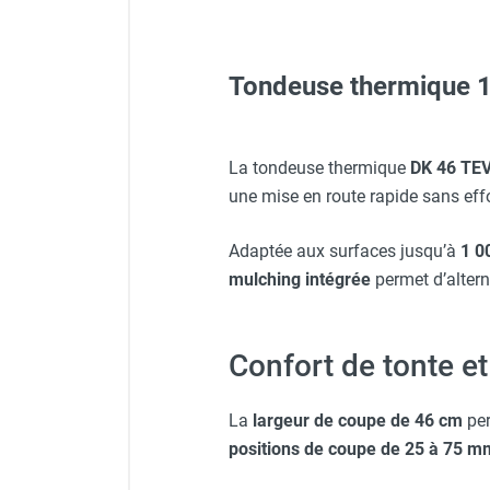
FOURNITURES
Tondeuse thermique 
Casque de protection gris
Protecteur d'oreilles avec s
La tondeuse thermique
DK 46 TE
une mise en route rapide sans effo
Veste de chantier PE10J - 
Adaptée aux surfaces jusqu’à
1 0
mulching intégrée
permet d’altern
Veste de chantier PE10J - T
Confort de tonte et
Veste de chantier PE10J - 
La
largeur de coupe de 46 cm
per
positions de coupe de 25 à 75 m