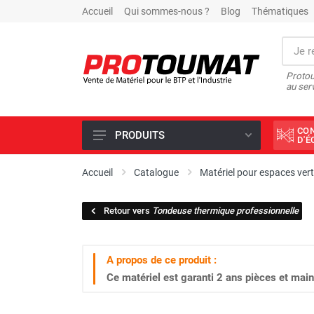
Accueil
Qui sommes-nous ?
Blog
Thématiques
Protou
au ser
CO
PRODUITS
D'
PROMOTIONS D'USINE
Accueil
Catalogue
Matériel pour espaces ver
OUTILS DIAMANT
Retour vers
Tondeuse thermique professionnelle
SCIAGE ET FORAGE
ÉCLAIRAGE DE CHANTIER
A propos de ce produit :
TRAVAIL DU BÉTON
Ce matériel est garanti
2 ans
pièces et main
MALAXEUR
MATÉRIEL DE COMPACTAGE