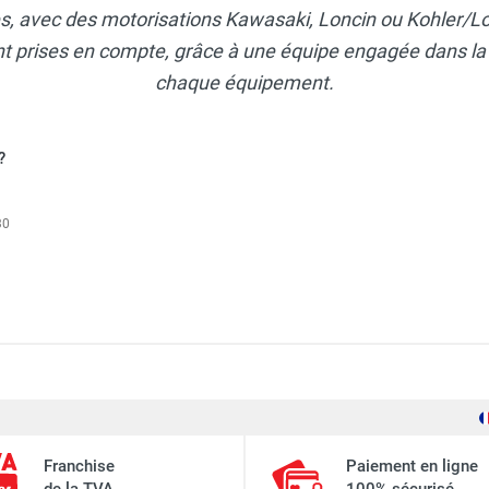
, avec des motorisations Kawasaki, Loncin ou Kohler/Lo
t prises en compte, grâce à une équipe engagée dans la fia
chaque équipement.
?
30
³ DK 46 T avec fonction Mulching - FRANCEPOWER
Loncin
m³ DK 46 TEV avec fonction Mulching - FRANCEPOWER
Franchise
Paiement en ligne
139