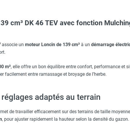
139 cm³ DK 46 TEV avec fonction Mulch
 avec protège-menton Smartguard PE 10H - HUSQVARNA
erre-tête réglable - HUSQVARNA
V
associe un
moteur Loncin de 139 cm³
à un
démarrage électriq
rt.
Taille XL - HUSQVARNA
00 m²
, elle offre un bon équilibre entre confort, performance et si
er facilement entre ramassage et broyage de l’herbe.
aille S - HUSQVARNA
 réglages adaptés au terrain
Taille XXL - HUSQVARNA
met de travailler efficacement sur des terrains de taille moyenn
m
, pour ajuster rapidement la hauteur selon la densité du gazon.