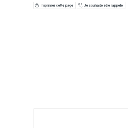
Imprimer cette page
Je souhaite être rappelé
GROUPES ÉLECTROGÈNE, DE
SOUDAGE ET ÉQUIPEMENT
ÉLECTRIQUE
NETTOYEUR HAUTE
PRESSION ET
PULVÉRISATEUR
MOTOPOMPE ET POMPE À
EAU
ASPIRATEUR ET NETTOYAGE
DU SOL
ÉQUIPEMENT DE
PROTECTION INDIVIDUELLE
DÉNEIGEMENT
STOCKAGE, CUVE ET
MOBILIER
APPAREIL DE MESURE
TRAITEMENT DE L'AIR
ACCESSOIRES ET