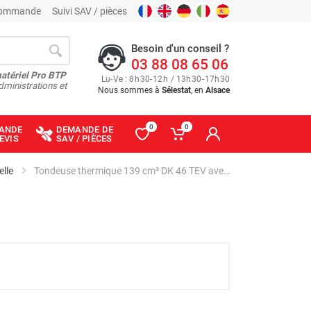
 commande
Suivi SAV / pièces
Besoin d'un conseil ?
03 88 08 65 06
matériel Pro BTP
Lu
-
Ve
: 8
h
30
-
12
h
/ 13
h
30
-
17
h
30
dministrations et
Nous sommes à
Sélestat
, en
Alsace
0
0
ANDE
DEMANDE DE
EVIS
SAV / PIÈCES
lle
Tondeuse thermique 139 cm³ DK 46 TEV avec fonction Mulching - FRANCEPOWER