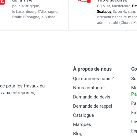
de la TVA
100% sécurisé
pour la Belgique,
CB, Visa, Mastercard,
Pa
Électrique
le Luxembourg,
l'Allemagne,
Scalapay
,
3x ou 4x sans 
l'Italie,
l'Espagne,
la Suisse…
virement bancaire
, man
m³ CR 55 L PLUS - FRANCEPOWER
administratif
(Chorus Pr
Jusqu’à 1 000 m²
m³ CR 48 L PLUS - FRANCEPOWER
Tractée avec variateur de vitesse
46
À propos de nous
C
 tractée 42 cm IDEA 42 SR - Moteur Rato - FRANCEPOWER
Qui sommes-nous ?
Su
25-75
age pour les travaux du
Nous contacter
Mo
7
és aux entreprises,
Pa
Demande de devis
Pa
Inclus
Demande de rappel
Fi
Catalogue
65 litres
Li
Marques
8” / 10”
Ex
Blog