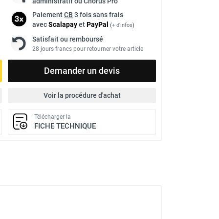
administratif ou Chorus Pro
Paiement
CB
3 fois sans frais
avec
Scalapay
et
Pay
Pal
(
+ d'infos
)
Satisfait ou remboursé
28 jours francs pour retourner votre article
Demander un devis
Voir la procédure d'achat
Télécharger la
FICHE TECHNIQUE