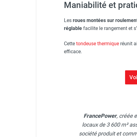
Maniabilité et prat
Les
roues montées sur roulemen
réglable
facilite le rangement et s’
Cette
tondeuse thermique
réunit a
efficace.
Vo
FrancePower
, créée 
locaux de 3 600 m² assu
société produit et com