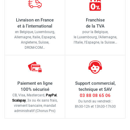
Livraison en France
Franchise
et à l'international
de la TVA
en Belgique, Luxembourg,
pour la Belgique,
Allemagne, Italie, Espagne,
le Luxembourg,
l'Allemagne,
Angleterre, Suisse,
l'Italie,
l'Espagne,
la Suisse…
DROM-COM…
Paiement en ligne
Support commercial,
100% sécurisé
technique et SAV
03 88 08 65 06
CB, Visa, Mastercard,
Pay
Pal
,
Scalapay
,
3x ou 4x sans frais
,
Du lundi au vendredi :
virement bancaire
, mandat
8h30-12h
et
13h30-17h30
administratif
(Chorus Pro)