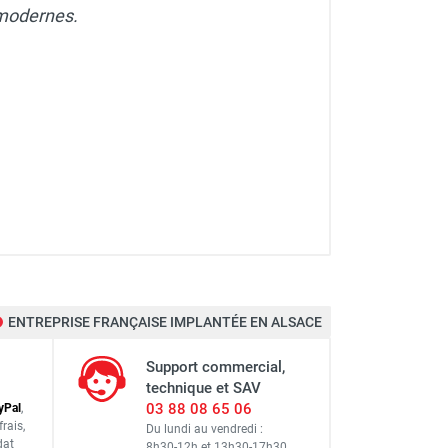
 modernes.
ENTREPRISE FRANÇAISE IMPLANTÉE EN ALSACE
Support commercial,
technique et SAV
03 88 08 65 06
y
Pal
,
frais
,
Du lundi au vendredi :
dat
8h30-12h
et
13h30-17h30