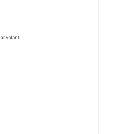
ar volant.
 GOLZ
mm - GOLZ