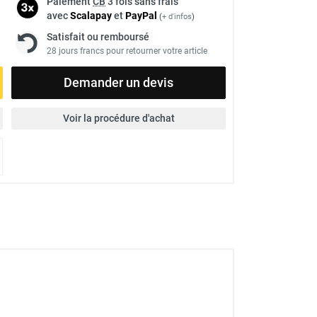
Paiement
CB
3 fois sans frais
avec
Scalapay
et
Pay
Pal
(
+ d'infos
)
Satisfait ou remboursé
28 jours francs pour retourner votre article
Demander un devis
Voir la procédure d'achat