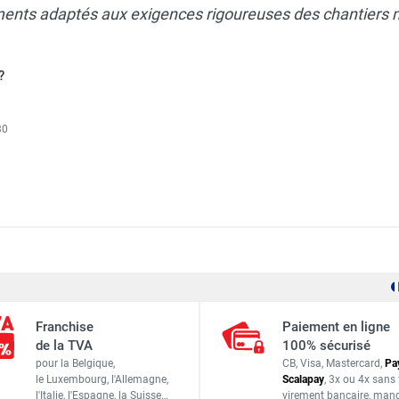
ents adaptés aux exigences rigoureuses des chantiers
?
30
E Ø 500 mm - Moteur triphasé 5,5 kW - GOLZ
Scie à sol FS175 moteur essence KOHLER CH440
E Ø 350 mm - Moteur triphasé 3 kW - GOLZ
Franchise
Paiement en ligne
165 mm
de la TVA
100% sécurisé
 - Moteur Essence Honda GX200 - GÖLZ
pour la Belgique,
CB, Visa, Mastercard,
Pa
450 mm
le Luxembourg,
l'Allemagne,
Scalapay
,
3x ou 4x sans 
l'Italie,
l'Espagne,
la Suisse…
virement bancaire
, man