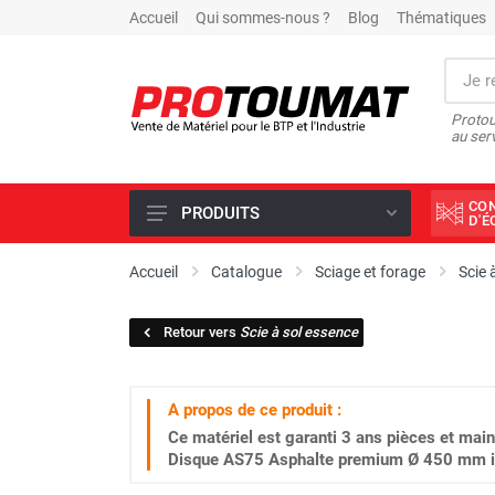
Accueil
Qui sommes-nous ?
Blog
Thématiques
Protou
au ser
CO
PRODUITS
D'
PROMOTIONS D'USINE
Accueil
Catalogue
Sciage et forage
Scie 
OUTILS DIAMANT
Retour vers
Scie à sol essence
SCIAGE ET FORAGE
ÉCLAIRAGE DE CHANTIER
A propos de ce produit :
TRAVAIL DU BÉTON
Ce matériel est garanti
3 ans
pièces et main
MALAXEUR
Disque AS75 Asphalte premium Ø 450 mm in
MATÉRIEL DE COMPACTAGE