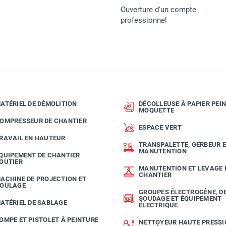
Ouverture d'un compte
professionnel
Gölz
02821756020
Garantie 3 ans
4026189076519
ATÉRIEL DE DÉMOLITION
DÉCOLLEUSE À PAPIER PEIN
MOQUETTE
OMPRESSEUR DE CHANTIER
MATERIEL
ESPACE VERT
RAVAIL EN HAUTEUR
TRANSPALETTE, GERBEUR 
MANUTENTION
QUIPEMENT DE CHANTIER
OUTIER
MANUTENTION ET LEVAGE 
CHANTIER
ACHINE DE PROJECTION ET
OULAGE
GROUPES ÉLECTROGÈNE, D
SOUDAGE ET ÉQUIPEMENT
ATÉRIEL DE SABLAGE
ÉLECTRIQUE
OMPE ET PISTOLET À PEINTURE
NETTOYEUR HAUTE PRESSI