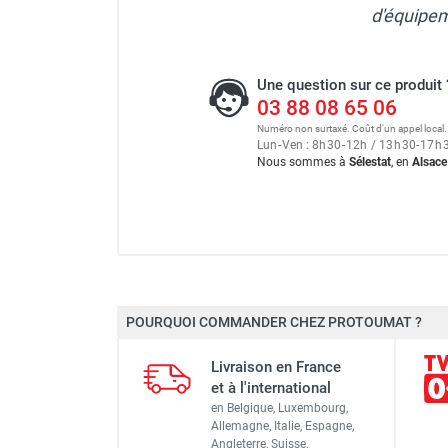
d'équipem
Une question sur ce produit 
03 88 08 65 06
Numéro non surtaxé. Coût d'un appel local.
Lun
-
Ven : 8
h
30
-
12
h
/ 13
h
30
-
17
h
Nous sommes à
Sélestat
, en
Alsace
Scie à sol électrique FS170
POURQUOI COMMANDER CHEZ PROTOUMAT ?
Modèle
Scie à sol électrique FS125
Livraison en France
Profondeur de coupe
et à l'international
Scie à Sol FS125 Ø 350 mm
en Belgique, Luxembourg,
Diamètre du disque max
Allemagne, Italie, Espagne,
Angleterre, Suisse,