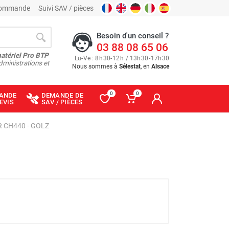
 commande
Suivi SAV / pièces
Besoin d'un conseil ?
03 88 08 65 06
matériel Pro BTP
Lu
-
Ve
: 8
h
30
-
12
h
/ 13
h
30
-
17
h
30
dministrations et
Nous sommes à
Sélestat
, en
Alsace
0
0
ANDE
DEMANDE DE
EVIS
SAV / PIÈCES
R CH440 - GOLZ