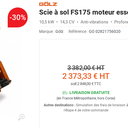
Scie à sol FS175 moteur e
-30%
10,5 kW • 14,3 CV • Anti-vibrations • Profo
Marque :
Gölz
Référence :
GO 02821756020
3 382,00 €
HT
2 373,33 €
HT
soit
2 848,00 €
TTC
LIVRAISON GRATUITE
(en France Métropolitaine, hors Corse)
Autres destinations :
Simulation des frais de livraison 
l'étape 4 de votre commande