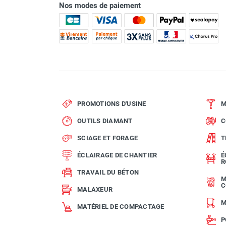
Nos modes de paiement
Marque
Référence fournisseur
Garantie
Code EAN
PROMOTIONS D'USINE
M
OUTILS DIAMANT
C
Classement produit
SCIAGE ET FORAGE
T
ÉCLAIRAGE DE CHANTIER
É
R
TRAVAIL DU BÉTON
M
C
MALAXEUR
M
MATÉRIEL DE COMPACTAGE
P