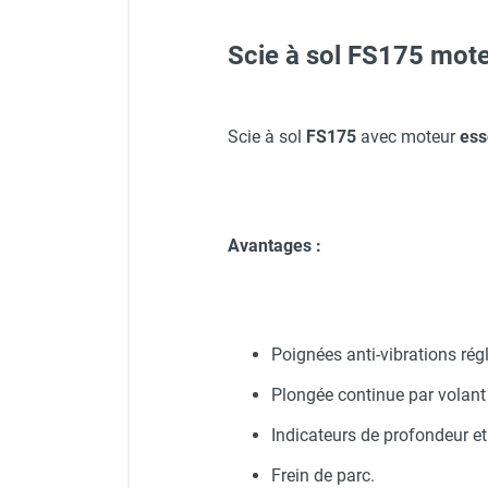
FOURNITURES
Scie à sol FS175 mo
Protecteur d'oreilles avec s
Visière V 10 - HUSQVARNA
Disque asphalte / chape / 
Aspirateur poussière avec g
Scie à sol
FS175
avec moteur
es
Gants classiques - HUSQV
Disque béton, béton armé, t
Avantages :
Veste de chantier PE10J - 
Disque granit / pierre natur
Casque de protection blan
Poignées anti-vibrations rég
Plongée continue par volan
Indicateurs de profondeur et
Frein de parc.