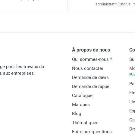
25,4 mm
administratif
(Chorus Pr
ssence KOHLER CH440 - GOLZ
25 litres
KOHLER CH440
0B Ø 800 mm - Moteur essence HONDA GX690 - GOLZ
14,3 CV/10,5 kW
À propos de nous
C
2300 min-¹
Qui sommes-nous ?
Su
Manuelle
age pour les travaux du
Nous contacter
Mo
és aux entreprises,
Pa
Continue par volant
Demande de devis
Pa
Demande de rappel
Courroie Poly-V
Fi
Catalogue
2,2 m/s²
Li
Marques
Ex
1210 x 630 x 1165 mm
Blog
Ga
Thématiques
119 kg
Dr
Foire aux questions