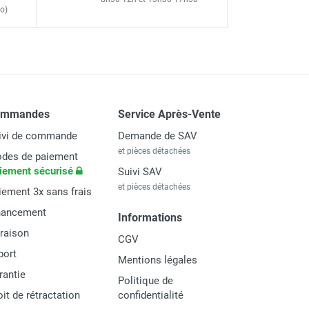
o)
ommandes
Service Après-Vente
ivi de commande
Demande de SAV
et pièces détachées
des de paiement
iement sécurisé
Suivi SAV
et pièces détachées
iement 3x sans frais
nancement
Informations
vraison
CGV
port
Mentions légales
rantie
Politique de
oit de rétractation
confidentialité