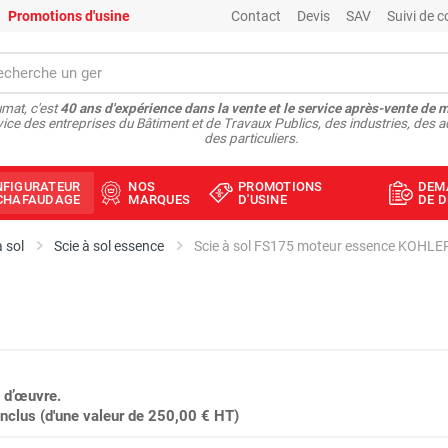
Promotions d'usine
Contact
Devis
SAV
Suivi de
mat, c'est
40 ans d'expérience dans la vente et le service après-vente de 
vice des entreprises du Bâtiment et de Travaux Publics, des industries, des a
des particuliers.
NFIGURATEUR
NOS
PROMOTIONS
DEM
ÉCHAFAUDAGE
MARQUES
D'USINE
DE D
à sol
Scie à sol essence
Scie à sol FS175 moteur essence KOHLE
 d’œuvre.
clus (d'une valeur de 250,00 € HT)