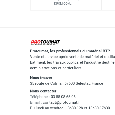
Alésage
DROM-COM…
Scie à sol FS175 moteur e
Réservoir à eau
Moteur
Scie à sol puissante FS25
Puissance
Vitesse de rotation
Protoumat, les professionnels du matériel BTP
Avance
Vente et service après-vente de matériel et outill
bâtiment, les travaux publics et l'industrie destin
Plongée
administrations et particuliers.
Transmission
Nous trouver
35 route de Colmar, 67600 Sélestat, France
Vibrations
Nous contacter
Dimensions L x l x H
Téléphone :
03 88 08 65 06
Email :
contact@protoumat.fr
Poids
Du lundi au vendredi : 8h30-12h et 13h30-17h30