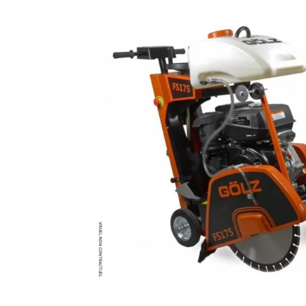
MATÉRIEL DE DÉMOLITION
COMPRESSEUR DE CHANTIER
TRAVAIL EN HAUTEUR
ÉQUIPEMENT DE CHANTIER
ROUTIER
MACHINE DE PROJECTION ET
COULAGE
MATÉRIEL DE SABLAGE
POMPE ET PISTOLET À
PEINTURE
DÉCOLLEUSE À PAPIER PEINT
ET MOQUETTE
ESPACE VERT
TRANSPALETTE, GERBEUR ET
MANUTENTION
MANUTENTION ET LEVAGE
DE CHANTIER