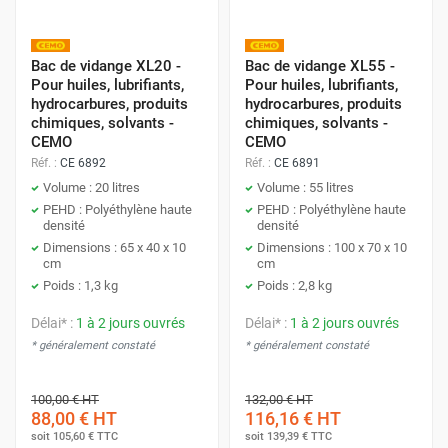
Bac de vidange XL20 -
Bac de vidange XL55 -
Pour huiles, lubrifiants,
Pour huiles, lubrifiants,
hydrocarbures, produits
hydrocarbures, produits
chimiques, solvants -
chimiques, solvants -
CEMO
CEMO
Réf. :
CE 6892
Réf. :
CE 6891
Volume : 20 litres
Volume : 55 litres
PEHD : Polyéthylène haute
PEHD : Polyéthylène haute
densité
densité
Dimensions : 65 x 40 x 10
Dimensions : 100 x 70 x 10
cm
cm
Poids : 1,3 kg
Poids : 2,8 kg
Délai* :
1 à 2 jours ouvrés
Délai* :
1 à 2 jours ouvrés
* généralement constaté
* généralement constaté
100,00 €
HT
132,00 €
HT
88,00 €
HT
116,16 €
HT
soit
105,60 €
TTC
soit
139,39 €
TTC