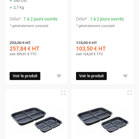
350 cSt
2,7 kg
Délai* :
1 à 2 jours ouvrés
Délai* :
1 à 2 jours ouvrés
* généralement constaté
* généralement constaté
293,00 €
HT
115,00 €
HT
257,84 €
HT
103,50 €
HT
soit
309,41 €
TTC
soit
124,20 €
TTC
Voir le produit
Voir le produit