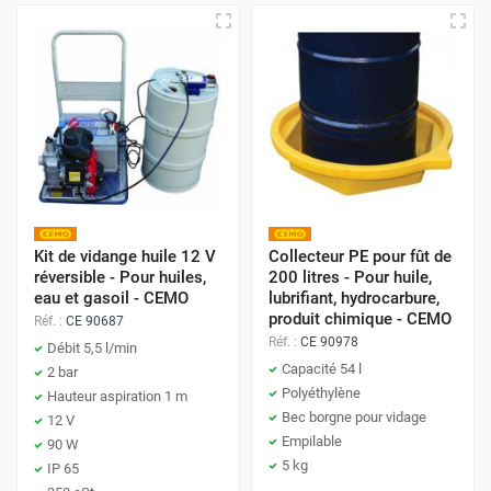
Kit de vidange huile 12 V
Collecteur PE pour fût de
réversible - Pour huiles,
200 litres - Pour huile,
eau et gasoil - CEMO
lubrifiant, hydrocarbure,
produit chimique - CEMO
Réf. :
CE 90687
Réf. :
CE 90978
Débit 5,5 l/min
Capacité 54 l
2 bar
Polyéthylène
Hauteur aspiration 1 m
Bec borgne pour vidage
12 V
Empilable
90 W
5 kg
IP 65