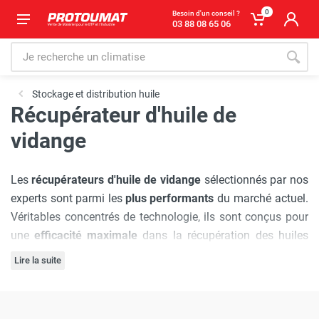
0
Besoin d'un conseil ?
03 88 08 65 06
Stockage et distribution huile
Récupérateur d'huile de
vidange
Les
récupérateurs d'huile de vidange
sélectionnés par nos
experts sont parmi les
plus performants
du marché actuel.
Véritables concentrés de technologie, ils sont conçus pour
une
efficacité maximale
dans la récupération des huiles
usagées et vous accompagnent au quotidien pour un
Lire la suite
entretien optimal
de vos équipements. Disponibles en
différentes capacités pour répondre à tous vos besoins,
Ces récupérateurs vous permettront de maintenir vos
nos récupérateurs d'huile disponibles sur
équipements en parfait état de fonctionnement tout en
Protoumat
sont