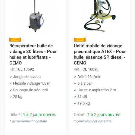
Récupérateur huile de
Unité mobile de vidange
vidange 80 litres - Pour
pneumatique ATEX - Pour
huiles et lubrifiants -
huile, essence SP, diesel -
CEMO
CEMO
Réf. :
CE 10692
Réf. :
CE 10090
Jauge de niveau
Débit 23 l/min
Flexible vidange 1,5 m
6 à 8 bar
Soupape de sécurité
Hauteur aspiration 2 m
25 kg
81 dB
19,5 kg
Délai* :
1 à 2 jours ouvrés
Délai* :
1 à 2 jours ouvrés
* généralement constaté
* généralement constaté