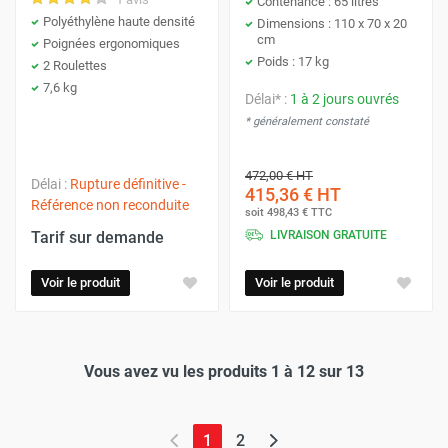
Contenance : 65 litres
Polyéthylène haute densité
Dimensions : 110 x 70 x 20
cm
Poignées ergonomiques
Poids : 17 kg
2 Roulettes
7,6 kg
Délai* :
1 à 2 jours ouvrés
* généralement constaté
472,00 €
HT
Délai :
Rupture définitive -
415,36 €
HT
Référence non reconduite
soit
498,43 €
TTC
Tarif sur demande
LIVRAISON GRATUITE
Voir le produit
Voir le produit
Vous avez vu les produits 1 à 12 sur 13
(page actuelle)
1
2