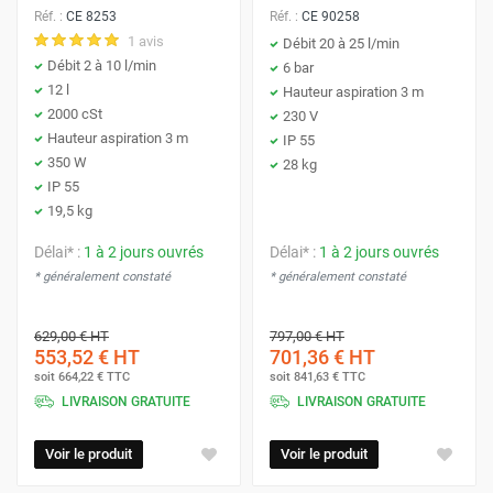
Réf. :
CE 8253
Réf. :
CE 90258
1 avis
Débit 20 à 25 l/min
Débit 2 à 10 l/min
6 bar
12 l
Hauteur aspiration 3 m
2000 cSt
230 V
Hauteur aspiration 3 m
IP 55
350 W
28 kg
IP 55
19,5 kg
Délai* :
1 à 2 jours ouvrés
Délai* :
1 à 2 jours ouvrés
* généralement constaté
* généralement constaté
629,00 €
HT
797,00 €
HT
553,52 €
HT
701,36 €
HT
soit
664,22 €
TTC
soit
841,63 €
TTC
LIVRAISON GRATUITE
LIVRAISON GRATUITE
Voir le produit
Voir le produit