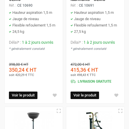
Récupérateur d'huile de vidange pour usine
Réf. :
CE 10690
Réf. :
CE 10691
Hauteur aspiration 1,5 m
Hauteur aspiration 1,5 m
Jauge de niveau
Jauge de niveau
Flexible refoulement 1,5 m
Flexible refoulement 1,5 m
24,5 kg
27,5 kg
Délai* :
1 à 2 jours ouvrés
Délai* :
1 à 2 jours ouvrés
* généralement constaté
* généralement constaté
398,00 €
HT
472,00 €
HT
350,24 €
HT
415,36 €
HT
soit
420,29 €
TTC
soit
498,43 €
TTC
LIVRAISON GRATUITE
Voir le produit
Voir le produit