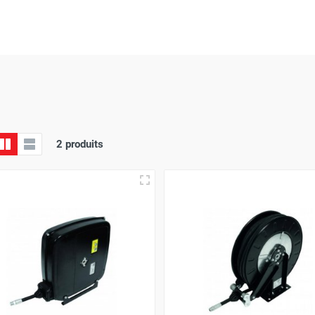
rvice de livraison est une priorité absolue
; Attendez-vous à rec
 allie à la perfection des prix avantageux
,
une qualité de ser
2 produits