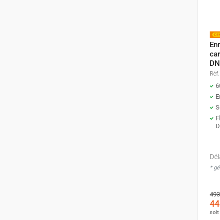
GROUPES ÉLECTROGÈNE, DE
SOUDAGE ET ÉQUIPEMENT
ÉLECTRIQUE
Enr
NETTOYEUR HAUTE
PRESSION ET
car
PULVÉRISATEUR
DN
MOTOPOMPE ET POMPE À
Réf.
EAU
6
E
ASPIRATEUR ET NETTOYAGE
DU SOL
S
F
ÉQUIPEMENT DE
D
PROTECTION INDIVIDUELLE
DÉNEIGEMENT
Dél
STOCKAGE, CUVE ET
MOBILIER
* g
APPAREIL DE MESURE
493
TRAITEMENT DE L'AIR
44
soi
ACCESSOIRES ET