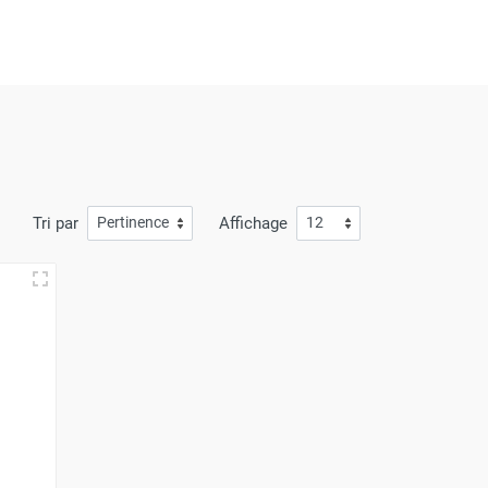
evoir vos achats rapidement et sans le moindre
vice inégalée
,
et une livraison dont la rapidité
Tri par
Affichage