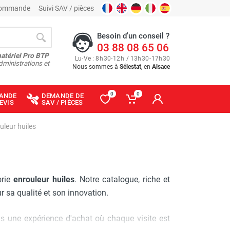
 commande
Suivi SAV / pièces
Besoin d'un conseil ?
03 88 08 65 06
matériel Pro BTP
Lu
-
Ve
: 8
h
30
-
12
h
/ 13
h
30
-
17
h
30
dministrations et
Nous sommes à
Sélestat
, en
Alsace
0
0
ANDE
DEMANDE DE
EVIS
SAV / PIÈCES
uleur huiles
orie
enrouleur huiles
. Notre catalogue, riche et
ur sa qualité et son innovation.
s une expérience d'achat où chaque visite est