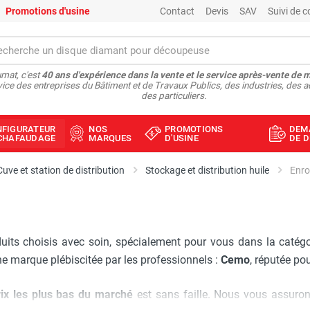
Promotions d'usine
Contact
Devis
SAV
Suivi de
mat, c'est
40 ans d'expérience dans la vente et le service après-vente de 
vice des entreprises du Bâtiment et de Travaux Publics, des industries, des a
des particuliers.
NFIGURATEUR
NOS
PROMOTIONS
DEM
ÉCHAFAUDAGE
MARQUES
D'USINE
DE D
Cuve et station de distribution
Stockage et distribution huile
Enro
duits choisis avec soin, spécialement pour vous dans la catég
ne marque plébiscitée par les professionnels :
Cemo
, réputée po
rix les plus bas du marché
est sans faille. Nous vous assuron