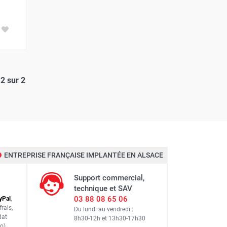
2 sur 2
ENTREPRISE FRANÇAISE IMPLANTÉE EN ALSACE
Support commercial,
technique et SAV
03 88 08 65 06
y
Pal
,
frais
,
Du lundi au vendredi :
dat
8h30-12h
et
13h30-17h30
o)