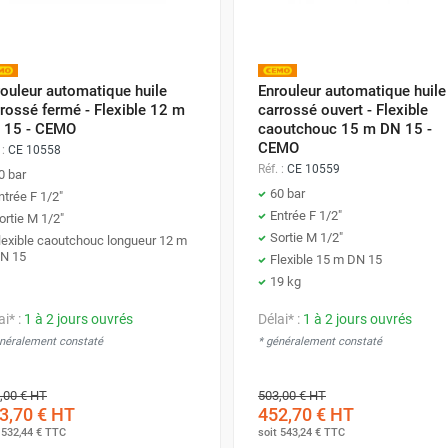
ouleur automatique huile
Enrouleur automatique huile
rossé fermé - Flexible 12 m
carrossé ouvert - Flexible
 15 - CEMO
caoutchouc 15 m DN 15 -
CEMO
 :
CE 10558
Réf. :
CE 10559
0 bar
60 bar
ntrée F 1/2"
Entrée F 1/2"
ortie M 1/2"
Sortie M 1/2"
lexible caoutchouc longueur 12 m
N 15
Flexible 15 m DN 15
19 kg
ai* :
1 à 2 jours ouvrés
Délai* :
1 à 2 jours ouvrés
énéralement constaté
* généralement constaté
,00 €
HT
503,00 €
HT
3,70 €
HT
452,70 €
HT
t
532,44 €
TTC
soit
543,24 €
TTC