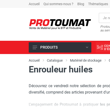
Accueil
Qui sommes-nous ?
Blog
Thématiques
Protou
au ser
CO
PRODUITS
D'
PROMOTIONS D'USINE
Accueil
Catalogue
Matériel de stockage
Enrouleur huiles
OUTILS DIAMANT
SCIAGE ET FORAGE
ÉCLAIRAGE DE CHANTIER
Découvrez ce vendredi notre sélection de pro
TRAVAIL DU BÉTON
diversifié, comprend des articles provenant d'u
MALAXEUR
L'engagement de Protoumat à pratiquer
les p
MATÉRIEL DE COMPACTAGE