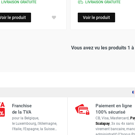
LIVRAISON GRATUITE
LIVRAISON GRATUITE
Voir le produit
Voir le produit
Vous avez vu les produits 1 à 
Franchise
Paiement en ligne
de la TVA
100% sécurisé
pour la Belgique,
CB, Visa, Mastercard,
Pa
le Luxembourg,
l'Allemagne,
Scalapay
,
3x ou 4x sans 
l'Italie,
l'Espagne,
la Suisse…
virement bancaire
, man
administratif
(Chorus Pr