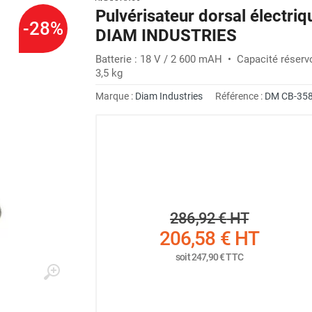
Pulvérisateur dorsal électriqu
-28%
DIAM INDUSTRIES
Batterie : 18 V / 2 600 mAH • Capacité réservo
3,5 kg
Marque :
Diam Industries
Référence :
DM CB-35
286,92 €
HT
206,58 €
HT
soit
247,90 €
TTC