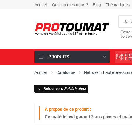
Accueil
Qui sommes-nous ?
Blog
Thématiques
Protou
au ser
CO
PRODUITS
D'
PROMOTIONS D'USINE
Accueil
Catalogue
Nettoyeur haute pression e
OUTILS DIAMANT
Retour vers
Pulvérisateur
SCIAGE ET FORAGE
ÉCLAIRAGE DE CHANTIER
A propos de ce produit :
TRAVAIL DU BÉTON
Ce matériel est garanti
2 ans
pièces et main
MALAXEUR
MATÉRIEL DE COMPACTAGE