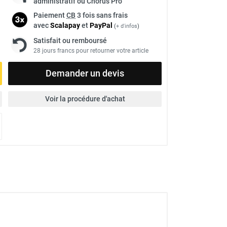
administratif ou Chorus Pro
Paiement
CB
3 fois sans frais
avec
Scalapay
et
Pay
Pal
(
+ d'infos
)
Satisfait ou remboursé
28 jours francs pour retourner votre article
Demander un devis
Voir la procédure d'achat