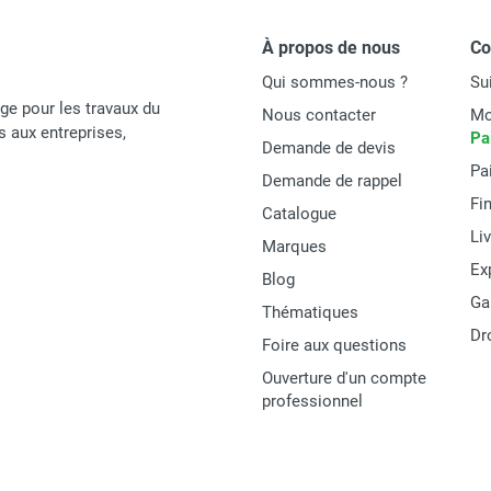
Diam Industries
À propos de nous
C
Qui sommes-nous ?
Su
CB-35814
age pour les travaux du
Nous contacter
Mo
Garantie 2 ans
és aux entreprises,
Pa
Demande de devis
Pa
3662447068394
Demande de rappel
Fi
Catalogue
MATERIEL
Li
Marques
Ex
Blog
Ga
Thématiques
Dr
Foire aux questions
Ouverture d'un compte
professionnel