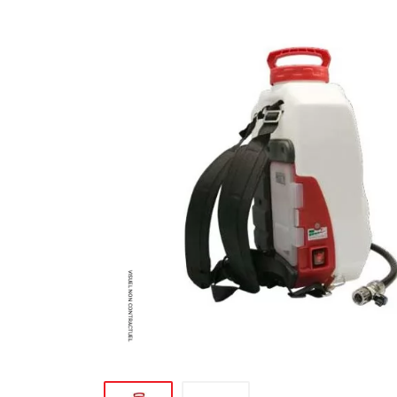
MATÉRIEL DE DÉMOLITION
COMPRESSEUR DE CHANTIER
TRAVAIL EN HAUTEUR
ÉQUIPEMENT DE CHANTIER
ROUTIER
MACHINE DE PROJECTION ET
COULAGE
MATÉRIEL DE SABLAGE
POMPE ET PISTOLET À
PEINTURE
DÉCOLLEUSE À PAPIER PEINT
ET MOQUETTE
ESPACE VERT
TRANSPALETTE, GERBEUR ET
MANUTENTION
MANUTENTION ET LEVAGE
DE CHANTIER