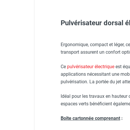
FOURNITURES
Pulvérisateur dorsal 
Veste de chantier PE10J - 
Casque de protection gris
Ergonomique, compact et léger, cet 
transport assurent un confort opti
Carotteuse électrique porta
Visière V 10 - HUSQVARNA
Ce
pulvérisateur électrique
est équ
Scie circulaire compacte ul
applications nécessitant une mobil
Lunettes de protection PR
pulvérisation. La portée du jet att
Carotteuse électrique à ea
Idéal pour les travaux en hauteur o
Protecteur d'oreilles avec s
espaces verts bénéficient également
Boîte cartonnée comprenant
:
Carotteuse électrique porta