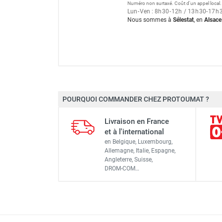
Numéro non surtaxé. Coût d'un appel local.
Lun
-
Ven : 8
h
30
-
12
h
/ 13
h
30
-
17
h
Nous sommes à
Sélestat
, en
Alsace
POURQUOI COMMANDER CHEZ PROTOUMAT ?
Batterie
Livraison en France
Réservoir
et à l'international
en Belgique, Luxembourg,
Tuyau
Allemagne, Italie, Espagne,
Angleterre, Suisse,
Dimensions
DROM-COM…
Poids