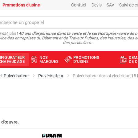
Promotions d'usine
Contact
Devis
SAV
Suivi de
mat, c'est
40 ans d'expérience dans la vente et le service après-vente de 
vice des entreprises du Bâtiment et de Travaux Publics, des industries, des a
des particuliers.
NFIGURATEUR
NOS
PROMOTIONS
DEM
ÉCHAFAUDAGE
MARQUES
D'USINE
DE D
t Pulvérisateur
Pulvérisateur
Pulvérisateur dorsal électrique 15
 d’œuvre.