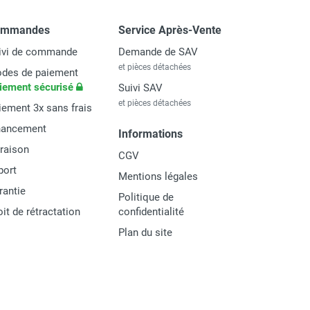
ommandes
Service Après-Vente
ivi de commande
Demande de SAV
et pièces détachées
des de paiement
iement sécurisé
Suivi SAV
et pièces détachées
iement 3x sans frais
nancement
Informations
vraison
CGV
port
Mentions légales
rantie
Politique de
oit de rétractation
confidentialité
Plan du site