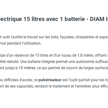
électrique 15 litres avec 1 batterie - DIA
Taille XXL - HUSQVARNA
 avec protège-menton Smartguard PE 10H - HUSQVARNA
outil facilite le travail sur les toits, façades, charpentes et es
mal pendant l'utilisation.
tive à percussion à eau et à sec CB-S30F - DIAM INDUSTRIES
ipé d'un réservoir de 15 litres et d'un tuyau de 1,8 mètre, offran
tra flexible portative EDS125 - Ø 125 mm - DIAM INDUSTRIES
ité réduite. Une batterie intégrée permet une autonomie suffisa
O - HUSQVARNA
eint jusqu'à 10 mètres, ce qui permet de couvrir de larges surfaces
u DB200GR sur bâti - DIAM INDUSTRIES
u difficiles d'accès, ce
pulvérisateur
est l'outil parfait pour les
erre-tête réglable - HUSQVARNA
 de ses capacités, rendant le traitement et l'entretien plus effi
tive à percussion à sec CB-S22F - DIAM INDUSTRIES