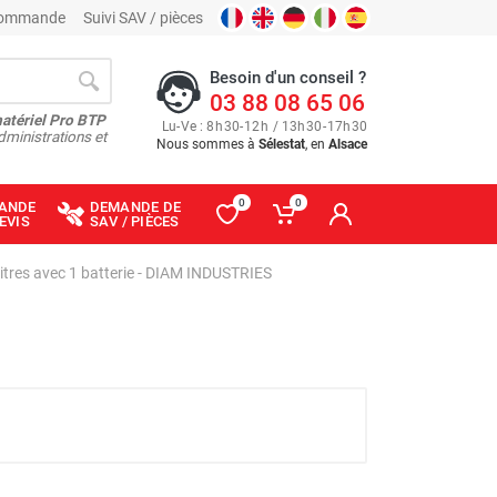
 commande
Suivi SAV / pièces
Besoin d'un conseil ?
03 88 08 65 06
matériel Pro BTP
Lu
-
Ve
: 8
h
30
-
12
h
/ 13
h
30
-
17
h
30
dministrations et
Nous sommes à
Sélestat
, en
Alsace
0
0
ANDE
DEMANDE DE
EVIS
SAV / PIÈCES
 litres avec 1 batterie - DIAM INDUSTRIES