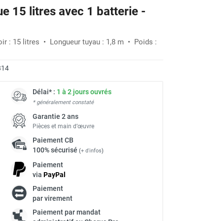
e 15 litres avec 1 batterie -
-28%
ir : 15 litres • Longueur tuyau : 1,8 m • Poids :
814
Délai* :
1 à 2 jours ouvrés
* généralement constaté
Garantie 2 ans
Pièces et main d’œuvre
Paiement
CB
100% sécurisé
(
+ d'infos
)
Paiement
via
Pay
Pal
Paiement
par virement
Paiement par mandat