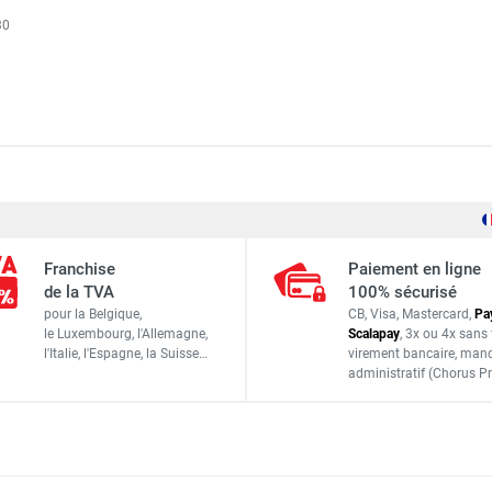
30
18 V - 2 600 mAH
Franchise
Paiement en ligne
15 litres
de la TVA
100% sécurisé
pour la Belgique,
CB, Visa, Mastercard,
Pa
1,8 mètre
le Luxembourg,
l'Allemagne,
Scalapay
,
3x ou 4x sans 
l'Italie,
l'Espagne,
la Suisse…
virement bancaire
, man
360 x 220 x 550 mm
administratif
(Chorus Pr
3,5 kg