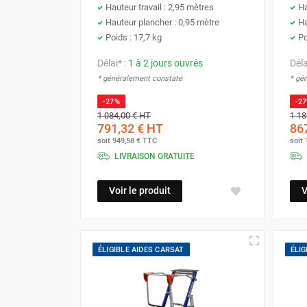
Hauteur travail : 2,95 mètres
Ha
GROUPES ÉLECTROGÈNE, DE
Hauteur plancher : 0,95 mètre
Ha
SOUDAGE ET ÉQUIPEMENT
Poids : 17,7 kg
Po
ÉLECTRIQUE
NETTOYEUR HAUTE
Délai* :
1 à 2 jours ouvrés
Déla
PRESSION ET
* généralement constaté
* gé
PULVÉRISATEUR
-27%
-2
MOTOPOMPE ET POMPE À
EAU
1 084,00 €
HT
1 18
791,32 €
HT
867
ASPIRATEUR ET NETTOYAGE
soit
949,58 €
TTC
soit
DU SOL
LIVRAISON GRATUITE
ÉQUIPEMENT DE
PROTECTION INDIVIDUELLE
Voir le produit
V
DÉNEIGEMENT
STOCKAGE, CUVE ET
MOBILIER
ÉLIGIBLE AIDES CARSAT
ÉLIG
APPAREIL DE MESURE
TRAITEMENT DE L'AIR
ACCESSOIRES ET