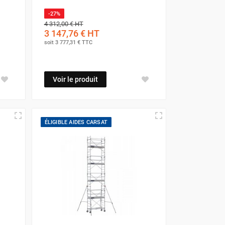
-27%
4 312,00 €
HT
3 147,76 €
HT
soit
3 777,31 €
TTC
Voir le produit
ÉLIGIBLE AIDES CARSAT