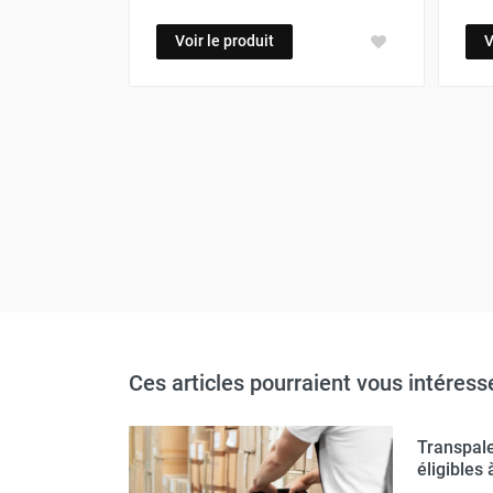
Voir le produit
V
Ces articles pourraient vous intéress
rbeur
Transpale
AT)
éligibles