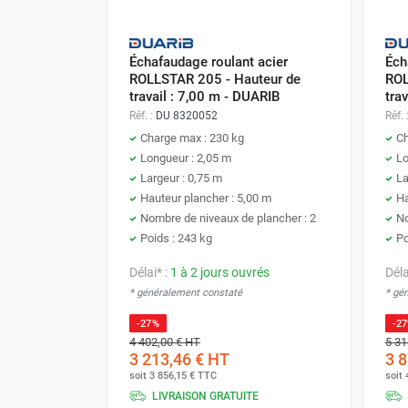
Échafaudage roulant acier
Éch
ROLLSTAR 205 - Hauteur de
ROL
travail : 7,00 m - DUARIB
tra
Réf. :
DU 8320052
Réf. 
Charge max : 230 kg
Ch
Longueur : 2,05 m
Lo
Largeur : 0,75 m
La
Hauteur plancher : 5,00 m
Ha
Nombre de niveaux de plancher : 2
No
Poids : 243 kg
Po
Délai* :
1 à 2 jours ouvrés
Déla
* généralement constaté
* gé
-27%
-2
4 402,00 €
HT
5 31
3 213,46 €
HT
3 8
soit
3 856,15 €
TTC
soit
LIVRAISON GRATUITE