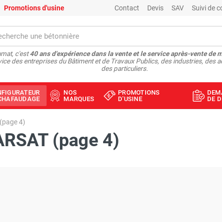
Promotions d'usine
Contact
Devis
SAV
Suivi de
mat, c'est
40 ans d'expérience dans la vente et le service après-vente de 
vice des entreprises du Bâtiment et de Travaux Publics, des industries, des a
des particuliers.
NFIGURATEUR
NOS
PROMOTIONS
DEM
ÉCHAFAUDAGE
MARQUES
D'USINE
DE D
 (page 4)
CARSAT (page 4)