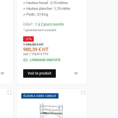
Hauteur travail : 3,70 mètres
Hauteur plancher : 1,70 mètre
Poids : 27,8 kg
Délai* :
1 à 2 jours ouvrés
* généralement constaté
-27%
1 343,00 €
HT
980,39 €
HT
soit
1 176,47 €
TTC
LIVRAISON GRATUITE
Voir le produit
ÉLIGIBLE AIDES CARSAT