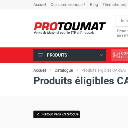
Accueil
Qui sommes-nous ?
Blog
Thématiques
Protou
au ser
CO
PRODUITS
D'
PROMOTIONS D'USINE
Accueil
Catalogue
Produits éligibles CARSAT
Produits éligibles 
OUTILS DIAMANT
SCIAGE ET FORAGE
ÉCLAIRAGE DE CHANTIER
TRAVAIL DU BÉTON
Retour vers
Catalogue
MALAXEUR
MATÉRIEL DE COMPACTAGE