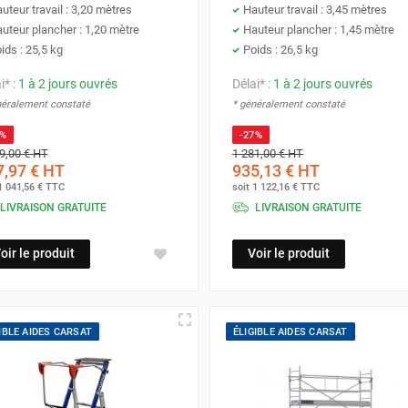
uteur travail : 3,20 mètres
Hauteur travail : 3,45 mètres
uteur plancher : 1,20 mètre
Hauteur plancher : 1,45 mètre
ids : 25,5 kg
Poids : 26,5 kg
i* :
1 à 2 jours ouvrés
Délai* :
1 à 2 jours ouvrés
néralement constaté
* généralement constaté
7%
-27%
9,00 €
HT
1 281,00 €
HT
,97 €
HT
935,13 €
HT
1 041,56 €
TTC
soit
1 122,16 €
TTC
LIVRAISON GRATUITE
LIVRAISON GRATUITE
oir le produit
Voir le produit
IBLE AIDES CARSAT
ÉLIGIBLE AIDES CARSAT