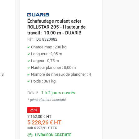
Échafaudage roulant acier
ROLLSTAR 205 - Hauteur de
travail : 10,00 m - DUARIB
Réf. :
DU 8320082
Charge max : 230 kg
Longueur : 2,05 m
Largeur : 0,75 m
Hauteur plancher : 8,00 m
: 3
Nombre de niveaux de plancher : 4
Poids : 361 kg
Délai* :
1 à 2 jours ouvrés
* généralement constaté
-27%
7 162,00 €
HT
5 228,26 €
HT
soit
6 273,91 €
TTC
LIVRAISON GRATUITE