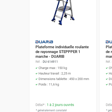
FOURNITURES
Plateforme individuelle roulante
Pla
de rayonnage STEPPPER 1
de 
marche - DUARIB
mar
Réf. :
DU 614911
Réf. 
Charge max : 150 kg
Ch
Hauteur travail : 2,25 m
Ha
Dimensions tablette : 450 x 200 mm
Di
Poids : 11,6 kg
Po
Délai* :
1 à 2 jours ouvrés
Déla
* généralement constaté
* gé