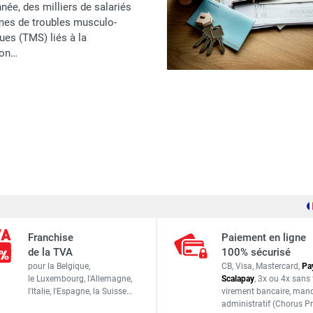
ée, des milliers de salariés
imes de troubles musculo-
ues (TMS) liés à la
ion…
Franchise
Paiement en ligne
de la TVA
100% sécurisé
pour la Belgique,
CB, Visa, Mastercard,
Pa
le Luxembourg,
l'Allemagne,
Scalapay
,
3x ou 4x sans 
l'Italie,
l'Espagne,
la Suisse…
virement bancaire
, man
administratif
(Chorus Pr