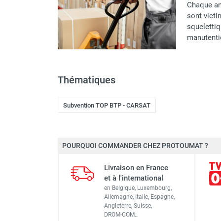
umat :
Chaque ann
rique Pramac
sont vict
…
squelettiq
manutent
Thématiques
Subvention TOP BTP - CARSAT
POURQUOI COMMANDER CHEZ PROTOUMAT ?
Livraison en France
et à l'international
en Belgique, Luxembourg,
Allemagne, Italie, Espagne,
Angleterre, Suisse,
DROM-COM…