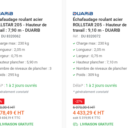
afaudage roulant acier
Échafaudage roulant acier
LSTAR 205 - Hauteur de
ROLLSTAR 205 - Hauteur de
vail : 7,90 m - DUARIB
travail : 9,10 m - DUARIB
:
DU 8320062
Réf. :
DU 8320072
arge max : 230 kg
Charge max : 230 kg
ngueur : 2,05 m
Longueur : 2,05 m
rgeur : 0,75 m
Largeur : 0,75 m
uteur plancher : 5,90 m
Hauteur plancher : 7,10 m
mbre de niveaux de plancher : 3
Nombre de niveaux de plancher 
ids : 295 kg
Poids : 309 kg
i* :
1 à 2 jours ouvrés
Délai* :
1 à 2 jours ouvrés
néralement constaté
* généralement constaté
7%
-27%
3,00 €
HT
6 073,00 €
HT
78,49 €
HT
4 433,29 €
HT
4 654,19 €
TTC
soit
5 319,95 €
TTC
LIVRAISON GRATUITE
LIVRAISON GRATUITE