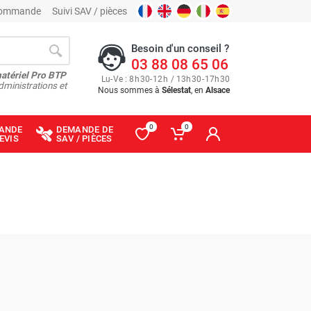
 commande
Suivi SAV / pièces
Besoin d'un conseil ?
03 88 08 65 06
matériel Pro BTP
Lu
-
Ve
: 8
h
30
-
12
h
/ 13
h
30
-
17
h
30
dministrations et
Nous sommes à
Sélestat
, en
Alsace
0
0
ANDE
DEMANDE DE
EVIS
SAV / PIÈCES