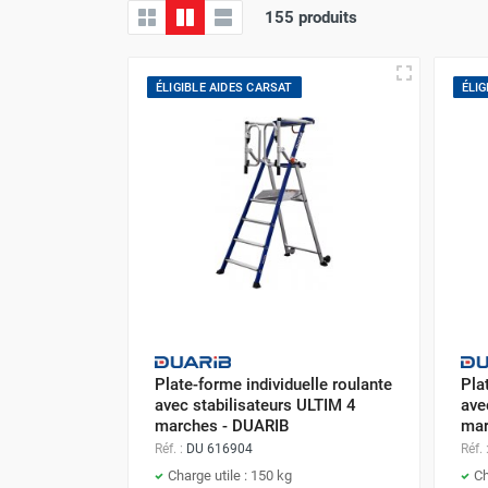
155 produits
MATÉRIEL DE DÉMOLITION
COMPRESSEUR DE CHANTIER
ÉLIGIBLE AIDES CARSAT
ÉLIG
TRAVAIL EN HAUTEUR
ÉQUIPEMENT DE CHANTIER
ROUTIER
MACHINE DE PROJECTION ET
COULAGE
MATÉRIEL DE SABLAGE
POMPE ET PISTOLET À
PEINTURE
DÉCOLLEUSE À PAPIER PEINT
ET MOQUETTE
ESPACE VERT
Plate-forme individuelle roulante
Pla
avec stabilisateurs ULTIM 4
ave
TRANSPALETTE, GERBEUR ET
marches - DUARIB
mar
MANUTENTION
Réf. :
DU 616904
Réf. 
MANUTENTION ET LEVAGE
Charge utile : 150 kg
Ch
DE CHANTIER