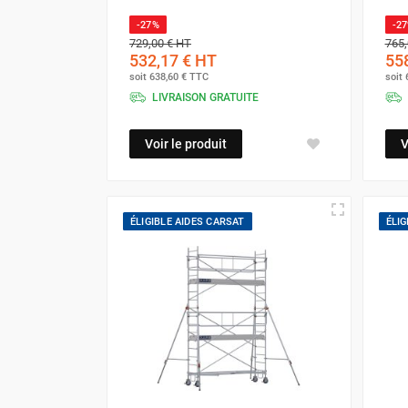
-27%
-2
729,00 €
HT
765,
532,17 €
HT
558
soit
638,60 €
TTC
soit
LIVRAISON GRATUITE
Voir le produit
V
ÉLIGIBLE AIDES CARSAT
ÉLIG