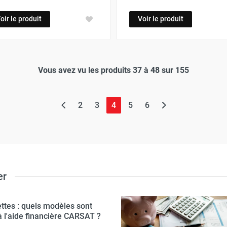
oir le produit
Voir le produit
Vous avez vu les produits 37 à 48 sur 155
(page actuelle)
2
3
4
5
6
er
ttes : quels modèles sont
 à l'aide financière CARSAT ?