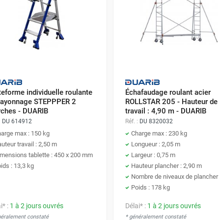
teforme individuelle roulante
Échafaudage roulant acier
rayonnage STEPPPER 2
ROLLSTAR 205 - Hauteur de
ches - DUARIB
travail : 4,90 m - DUARIB
:
DU 614912
Réf. :
DU 8320032
arge max : 150 kg
Charge max : 230 kg
uteur travail : 2,50 m
Longueur : 2,05 m
mensions tablette : 450 x 200 mm
Largeur : 0,75 m
ids : 13,3 kg
Hauteur plancher : 2,90 m
Nombre de niveaux de plancher 
Poids : 178 kg
i* :
1 à 2 jours ouvrés
Délai* :
1 à 2 jours ouvrés
néralement constaté
* généralement constaté