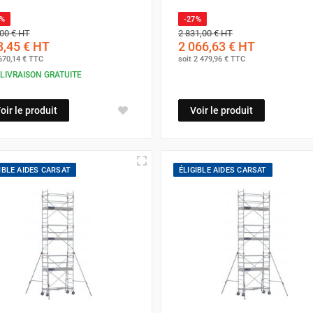
7%
-27%
00 €
HT
2 831,00 €
HT
,45 €
HT
2 066,63 €
HT
670,14 €
TTC
soit
2 479,96 €
TTC
LIVRAISON GRATUITE
oir le produit
Voir le produit
IBLE AIDES CARSAT
ÉLIGIBLE AIDES CARSAT