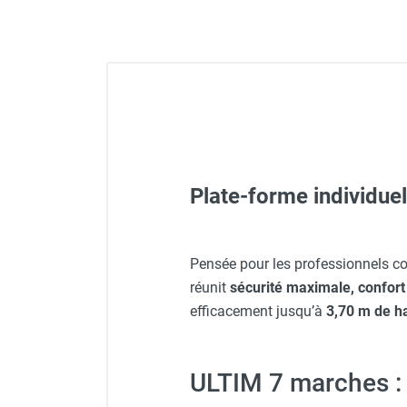
FOURNITURES
Plate-forme individue
Lunettes de protection PR
Visière V 10 - HUSQVARNA
Pensée pour les professionnels co
réunit
sécurité maximale, confort 
Veste de chantier PE10J - T
efficacement jusqu’à
3,70 m de h
Veste de chantier PE10J - 
ULTIM 7 marches : 