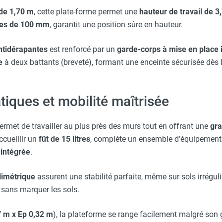
de 1,70 m
, cette plate-forme permet une
hauteur de travail de 3
ARNA
hes de 100 mm
, garantit une position sûre en hauteur.
ntidérapantes
est renforcé par un
garde-corps à mise en place 
e
à deux battants (breveté), formant une enceinte sécurisée dès l’
tiques et mobilité maîtrisée
ermet de travailler au plus près des murs tout en offrant une
gra
ccueillir un
fût de 15 litres
, complète un ensemble d’équipemen
 intégrée
.
llimétrique
assurent une stabilité parfaite, même sur sols irrégul
t sans marquer les sols.
7 m x Ep 0,32 m
), la plateforme se range facilement malgré son g