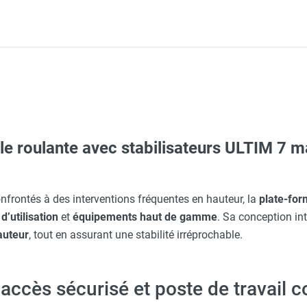
lle roulante avec stabilisateurs ULTIM 7 
O - HUSQVARNA
nfrontés à des interventions fréquentes en hauteur, la
plate-fo
d’utilisation
et
équipements haut de gamme
. Sa conception int
aille L - HUSQVARNA
auteur
, tout en assurant une stabilité irréprochable.
Taille XL - HUSQVARNA
accès sécurisé et poste de travail 