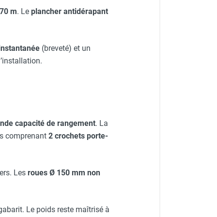
,70 m
. Le
plancher antidérapant
instantanée
(breveté) et un
installation.
nde capacité de rangement
. La
ts comprenant
2 crochets porte-
iers. Les
roues Ø 150 mm non
abarit. Le poids reste maîtrisé à