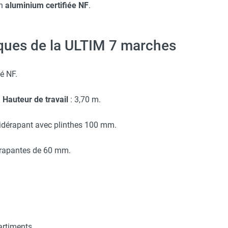
en
aluminium certifiée NF
.
iques de la ULTIM 7 marches
é NF.
–
Hauteur de travail
: 3,70 m.
tidérapant avec plinthes 100 mm.
érapantes de 60 mm.
artiments.