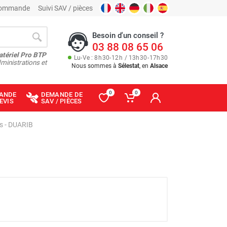
 commande
Suivi SAV / pièces
Besoin d'un conseil ?
03 88 08 65 06
atériel Pro BTP
Lu
-
Ve
: 8
h
30
-
12
h
/ 13
h
30
-
17
h
30
ministrations et
Nous sommes à
Sélestat
, en
Alsace
0
0
ANDE
DEMANDE DE
EVIS
SAV / PIÈCES
es - DUARIB