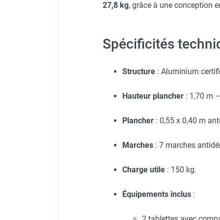
27,8 kg
, grâce à une conception 
Spécificités techn
Structure
: Aluminium certifi
Hauteur plancher
: 1,70 m 
Plancher
: 0,55 x 0,40 m an
Marches
: 7 marches antid
Charge utile
: 150 kg.
Équipements inclus
:
2 tablettes avec comp