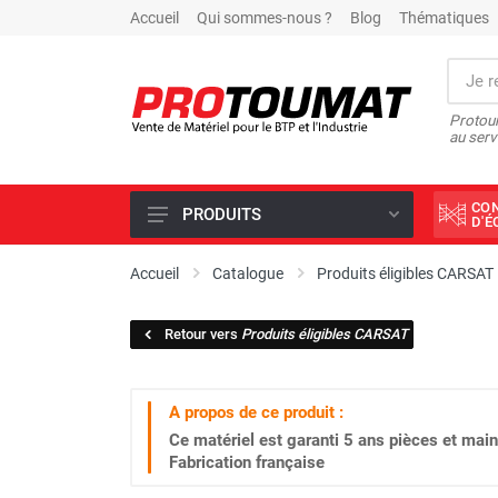
Accueil
Qui sommes-nous ?
Blog
Thématiques
Protoum
au serv
CO
PRODUITS
D'
PROMOTIONS D'USINE
Accueil
Catalogue
Produits éligibles CARSAT
OUTILS DIAMANT
Retour vers
Produits éligibles CARSAT
SCIAGE ET FORAGE
ÉCLAIRAGE DE CHANTIER
A propos de ce produit :
TRAVAIL DU BÉTON
Ce matériel est garanti
5 ans
pièces et main
MALAXEUR
Fabrication française
MATÉRIEL DE COMPACTAGE