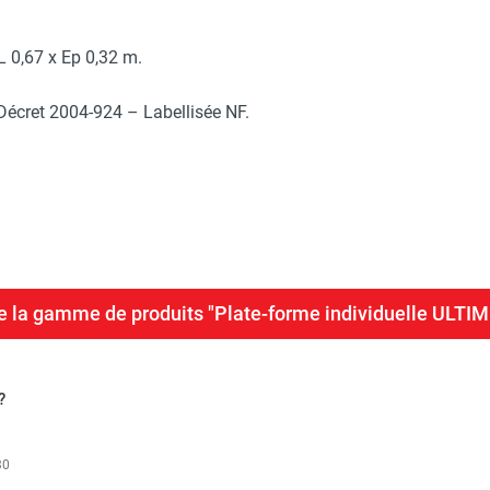
L 0,67 x Ep 0,32 m.
Décret 2004-924 – Labellisée NF.
te la gamme de produits "Plate-forme individuelle ULTI
?
30