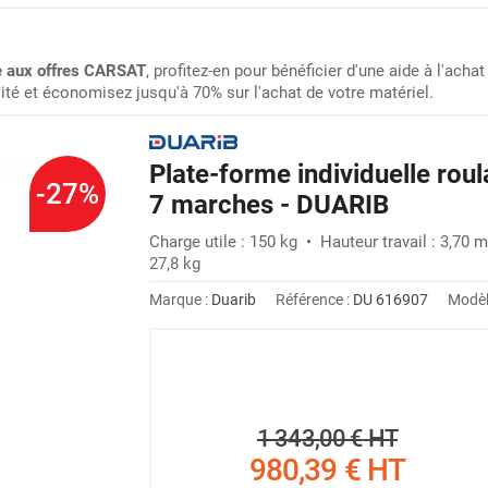
le aux offres CARSAT
, profitez-en pour bénéficier d'une aide à l'achat 
lité et économisez jusqu'à 70% sur l'achat de votre matériel.
Plate-forme individuelle rou
-27%
7 marches - DUARIB
Charge utile : 150 kg • Hauteur travail : 3,70
27,8 kg
Marque :
Duarib
Référence :
DU 616907
Modèl
1 343,00 €
HT
980,39 €
HT