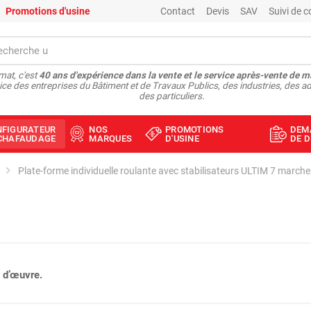
Promotions d'usine
Contact
Devis
SAV
Suivi de
at, c'est
40 ans d'expérience dans la vente et le service après-vente de m
ice des entreprises du Bâtiment et de Travaux Publics, des industries, des ad
des particuliers.
NFIGURATEUR
NOS
PROMOTIONS
DEM
ÉCHAFAUDAGE
MARQUES
D'USINE
DE D
Plate-forme individuelle roulante avec stabilisateurs ULTIM 7 march
 d’œuvre.