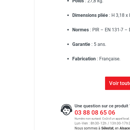
Poids
: 27,8 kg.
Dimensions pliée
: H 3,18 x 
Normes
: PIR – EN 131-7 – 
Garantie
: 5 ans.
Fabrication
: Française.
Voir tou
Une question sur ce produit 
03 88 08 65 06
Numéro non surtaxé. Coût d'un appel local.
Lun
-
Ven : 8
h
30
-
12
h
/ 13
h
30
-
17
h
Nous sommes à
Sélestat
, en
Alsace