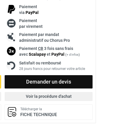
Paiement
via
Pay
Pal
Paiement
à
par virement
Paiement par mandat
administratif ou Chorus Pro
Paiement
CB
3 fois sans frais
avec
Scalapay
et
Pay
Pal
(
+ d'infos
)
Satisfait ou remboursé
28 jours francs pour retourner votre article
Demander un devis
Voir la procédure d'achat
Télécharger la
FICHE TECHNIQUE