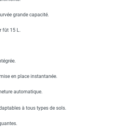
curvée grande capacité.
r fût 15 L.
ntégrée.
mise en place instantanée.
rmeture automatique.
daptables à tous types de sols.
uantes.