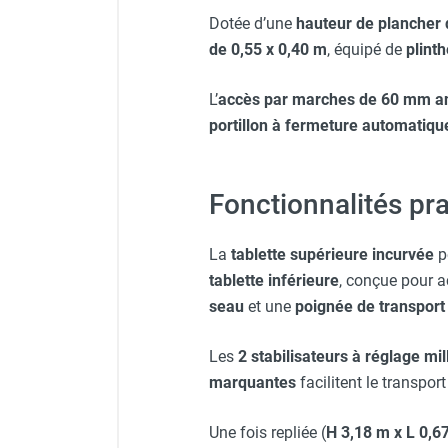
Dotée d’une
hauteur de plancher 
Gants classiques - HUSQV
de 0,55 x 0,40 m
, équipé de
plint
L’
accès par marches de 60 mm a
portillon à fermeture automatiqu
Fonctionnalités pra
La
tablette supérieure incurvée
p
tablette inférieure
, conçue pour a
seau
et une
poignée de transport
Les
2 stabilisateurs à réglage mi
marquantes
facilitent le transpor
Une fois repliée (
H 3,18 m x L 0,6