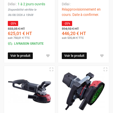
Délai :
1 à 2 jours ouvrés
Délai :
Réapprovisionnement en
Disponibilité vérifiée le
cours. Date à confirmer.
06/08/2026 à 15h08
-25%
-25%
833,35 €
HT
594,93 €
HT
625,01 €
HT
446,20 €
HT
soit
750,01 €
TTC
soit
535,44 €
TTC
LIVRAISON GRATUITE
Voir le produit
Voir le produit