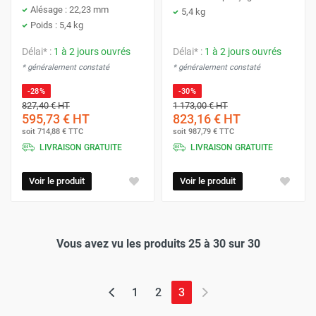
Alésage : 22,23 mm
5,4 kg
Poids : 5,4 kg
Délai* :
1 à 2 jours ouvrés
Délai* :
1 à 2 jours ouvrés
* généralement constaté
* généralement constaté
-28%
-30%
827,40 €
HT
1 173,00 €
HT
595,73 €
HT
823,16 €
HT
soit
714,88 €
TTC
soit
987,79 €
TTC
LIVRAISON GRATUITE
LIVRAISON GRATUITE
Voir le produit
Voir le produit
Vous avez vu les produits 25 à 30 sur 30
(page actuelle)
1
2
3