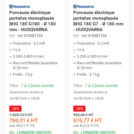
Ponceuse électrique
Ponceuse électrique
portative monophasée
portative monophasée
BHG 180 G180 - Ø 180
BHG 180 G7 - Ø 180 mm
mm - HUSQVARNA
- HUSQVARNA
Réf. :
HU 970581705
Réf. :
HU 970581704
Puissance : 2,2 kW
Puissance : 2,2 kW
13 A
13 A
3 500-5 800 tr/min
3 200-6 500 tr/min
Raccord flexible poussière
Raccord flexible poussière
Ø 26 mm
Ø 26 mm
Poids : 5 kg
Poids : 5,7 kg
Délai :
1 à 2 jours ouvrés
Délai :
1 à 2 jours ouvrés
Disponibilité vérifiée le
Disponibilité vérifiée le
06/08/2026 à 15h08
06/08/2026 à 15h08
-25%
-25%
1 025,74 €
HT
902,36 €
HT
769,31 €
HT
676,77 €
HT
soit
923,17 €
TTC
soit
812,12 €
TTC
LIVRAISON GRATUITE
LIVRAISON GRATUITE