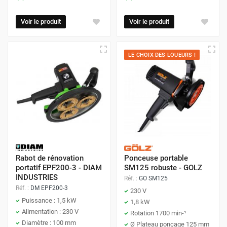
Voir le produit
Voir le produit
LE CHOIX DES LOUEURS !
Rabot de rénovation
Ponceuse portable
portatif EPF200-3 - DIAM
SM125 robuste - GOLZ
INDUSTRIES
Réf. :
GO SM125
Réf. :
DM EPF200-3
230 V
Puissance : 1,5 kW
1,8 kW
Alimentation : 230 V
Rotation 1700 min-¹
Diamètre : 100 mm
Ø Plateau ponçage 125 mm