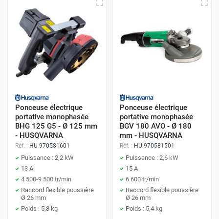
Ponceuse électrique
Ponceuse électrique
portative monophasée
portative monophasée
BHG 125 G5 - Ø 125 mm
BGV 180 AVO - Ø 180
- HUSQVARNA
mm - HUSQVARNA
Réf. :
HU 970581601
Réf. :
HU 970581501
Puissance : 2,2 kW
Puissance : 2,6 kW
13 A
15 A
4 500-9 500 tr/min
6 600 tr/min
Raccord flexible poussière
Raccord flexible poussière
Ø 26 mm
Ø 26 mm
Poids : 5,8 kg
Poids : 5,4 kg