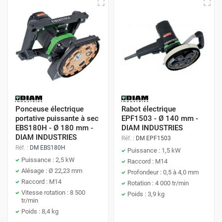
Ponceuse électrique
Rabot électrique
portative puissante à sec
EPF1503 - Ø 140 mm -
EBS180H - Ø 180 mm -
DIAM INDUSTRIES
DIAM INDUSTRIES
Réf. :
DM EPF1503
Réf. :
DM EBS180H
Puissance : 1,5 kW
Puissance : 2,5 kW
Raccord : M14
Alésage : Ø 22,23 mm
Profondeur : 0,5 à 4,0 mm
Raccord : M14
Rotation : 4 000 tr/min
Vitesse rotation : 8 500
Poids : 3,9 kg
tr/min
Poids : 8,4 kg