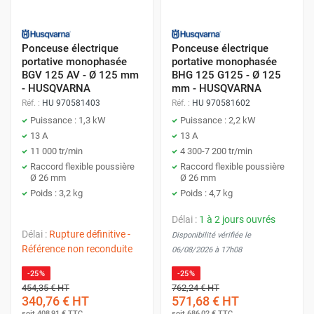
Ponceuse électrique
Ponceuse électrique
portative monophasée
portative monophasée
BGV 125 AV - Ø 125 mm
BHG 125 G125 - Ø 125
- HUSQVARNA
mm - HUSQVARNA
Réf. :
HU 970581403
Réf. :
HU 970581602
Puissance : 1,3 kW
Puissance : 2,2 kW
13 A
13 A
11 000 tr/min
4 300-7 200 tr/min
Raccord flexible poussière
Raccord flexible poussière
Ø 26 mm
Ø 26 mm
Poids : 3,2 kg
Poids : 4,7 kg
Délai :
1 à 2 jours ouvrés
Délai :
Rupture définitive -
Disponibilité vérifiée le
Référence non reconduite
06/08/2026 à 17h08
-25%
-25%
454,35 €
HT
762,24 €
HT
340,76 €
HT
571,68 €
HT
soit
408,91 €
TTC
soit
686,02 €
TTC