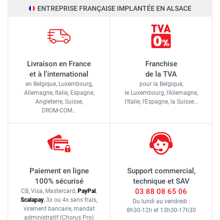
ENTREPRISE FRANÇAISE IMPLANTÉE EN ALSACE
Livraison en France
Franchise
et à l'international
de la TVA
en Belgique, Luxembourg,
pour la Belgique,
Allemagne, Italie, Espagne,
le Luxembourg,
l'Allemagne,
Angleterre, Suisse,
l'Italie,
l'Espagne,
la Suisse…
DROM-COM…
Paiement en ligne
Support commercial,
100% sécurisé
technique et SAV
03 88 08 65 06
CB, Visa, Mastercard,
Pay
Pal
,
Scalapay
,
3x ou 4x sans frais
,
Du lundi au vendredi :
virement bancaire
, mandat
8h30-12h
et
13h30-17h30
administratif
(Chorus Pro)