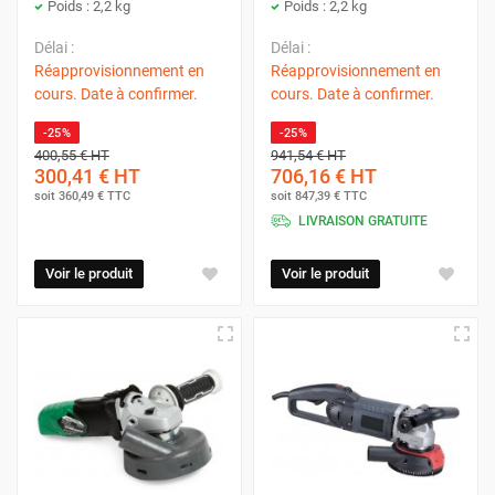
Poids : 2,2 kg
Poids : 2,2 kg
Délai :
Délai :
Réapprovisionnement en
Réapprovisionnement en
cours. Date à confirmer.
cours. Date à confirmer.
-25%
-25%
400,55 €
HT
941,54 €
HT
300,41 €
HT
706,16 €
HT
soit
360,49 €
TTC
soit
847,39 €
TTC
LIVRAISON GRATUITE
Voir le produit
Voir le produit