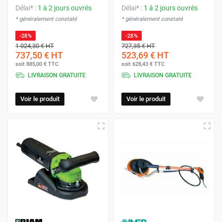
Délai* :
1 à 2 jours ouvrés
Délai* :
1 à 2 jours ouvrés
* généralement constaté
* généralement constaté
-28%
-28%
1 024,30 €
HT
727,35 €
HT
737,50 €
HT
523,69 €
HT
soit
885,00 €
TTC
soit
628,43 €
TTC
LIVRAISON GRATUITE
LIVRAISON GRATUITE
Voir le produit
Voir le produit