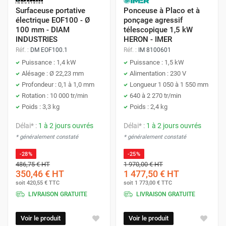
Surfaceuse portative
Ponceuse à Placo et à
électrique EOF100 - Ø
ponçage agressif
100 mm - DIAM
télescopique 1,5 kW
INDUSTRIES
HERON - IMER
Réf. :
DM EOF100.1
Réf. :
IM 8100601
Puissance : 1,4 kW
Puissance : 1,5 kW
Alésage : Ø 22,23 mm
Alimentation : 230 V
Profondeur : 0,1 à 1,0 mm
Longueur 1 050 à 1 550 mm
Rotation : 10 000 tr/min
640 à 2 270 tr/min
Poids : 3,3 kg
Poids : 2,4 kg
Délai* :
1 à 2 jours ouvrés
Délai* :
1 à 2 jours ouvrés
* généralement constaté
* généralement constaté
-28%
-25%
486,75 €
HT
1 970,00 €
HT
350,46 €
HT
1 477,50 €
HT
soit
420,55 €
TTC
soit
1 773,00 €
TTC
LIVRAISON GRATUITE
LIVRAISON GRATUITE
Voir le produit
Voir le produit