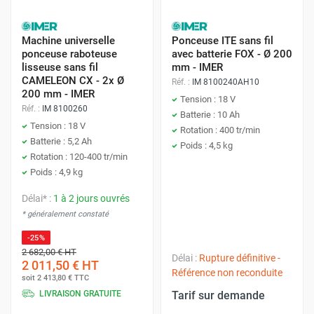
Machine universelle
Ponceuse ITE sans fil
ponceuse raboteuse
avec batterie FOX - Ø 200
lisseuse sans fil
mm - IMER
CAMELEON CX - 2x Ø
Réf. :
IM 8100240AH10
200 mm - IMER
Tension : 18 V
Réf. :
IM 8100260
Batterie : 10 Ah
Tension : 18 V
Rotation : 400 tr/min
Batterie : 5,2 Ah
Poids : 4,5 kg
Rotation : 120-400 tr/min
Poids : 4,9 kg
Délai* :
1 à 2 jours ouvrés
* généralement constaté
-25%
2 682,00 €
HT
Délai :
Rupture définitive -
2 011,50 €
HT
Référence non reconduite
soit
2 413,80 €
TTC
LIVRAISON GRATUITE
Tarif sur demande