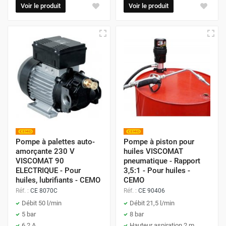
Voir le produit
Voir le produit
Pompe à palettes auto-
Pompe à piston pour
amorçante 230 V
huiles VISCOMAT
VISCOMAT 90
pneumatique - Rapport
ELECTRIQUE - Pour
3,5:1 - Pour huiles -
huiles, lubrifiants - CEMO
CEMO
Réf. :
CE 8070C
Réf. :
CE 90406
Débit 50 l/min
Débit 21,5 l/min
5 bar
8 bar
6,2 A
Hauteur aspiration 2 m