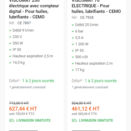
VISCOMAT 200
VISCOMAT 70
électrique avec compteur
ELECTRIQUE - Pour
digital - Pour huiles,
huiles, lubrifiants - CEMO
lubrifiants - CEMO
Réf. :
CE 7928
Réf. :
CE 7897
Débit 25 l/min
Débit 9 l/min
6 bar
230 V
5,5 A
550 W
1 200 W
IP 55
IP 55
Hauteur aspiration 2,5 m
500 cSt
14,5 kg
Hauteur aspiration 2 m
17 kg
Délai* :
1 à 2 jours ouvrés
Délai* :
1 à 2 jours ouvrés
* généralement constaté
* généralement constaté
713,00 €
HT
524,00 €
HT
627,44 €
HT
461,12 €
HT
soit
752,93 €
TTC
soit
553,34 €
TTC
LIVRAISON GRATUITE
LIVRAISON GRATUITE