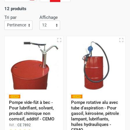
d'économie.
L'efficacité de notre service de livraison est
une priorité absolue
; Attendez-vous à recevoir vos achats
12 produits
rapidement et sans le moindre souci !
Tri par
Affichage
Avec Protoumat,
bénéficiez d'un shopping qui allie à la
perfection des prix avantageux
,
une qualité de service
inégalée
,
et une livraison dont la rapidité vous surprendra
à chaque commande
.
Pompe vide-fût à bec -
Pompe rotative alu avec
Pour lubrifiant, solvant,
tube d'aspiration - Pour
produit chimique non
gasoil, kérosène, pétrole
corrosif, additif - CEMO
lampant, lubrifiants,
huiles hydrauliques -
Réf. :
CE 7892
CEMO