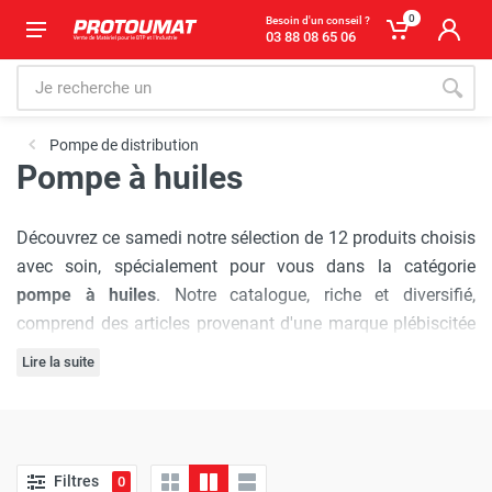
0
Besoin d'un conseil ?
03 88 08 65 06
Pompe de distribution
Pompe à huiles
Découvrez ce samedi notre sélection de 12 produits choisis
avec soin, spécialement pour vous dans la catégorie
pompe à huiles
. Notre catalogue, riche et diversifié,
comprend des articles provenant d'une marque plébiscitée
par les professionnels :
Cemo
, réputée pour sa qualité et
Lire la suite
son innovation.
L'engagement de Protoumat à pratiquer
les prix les plus
bas du marché
est sans faille. Nous vous assurons une
expérience d'achat où chaque visite est synonyme
Filtres
0