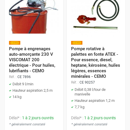
Pompe à engrenages
Pompe rotative à
auto-amorçante 230 V
palettes en fonte ATEX -
VISCOMAT 200
Pour essence, diesel,
électrique - Pour huiles,
heptane, kérosène, huiles
lubrifiants - CEMO
légères, essences
minérales - CEMO
Réf. :
CE 7896
Réf. :
CE 90257
Débit 9 l/min
Débit 0,38 l/tour de
Hauteur aspiration 2,5 m
manivelle
14 kg
Hauteur aspiration 1,2 m
7,7 kg
Délai* :
1 à 2 jours ouvrés
Délai* :
1 à 2 jours ouvrés
* généralement constaté
* généralement constaté