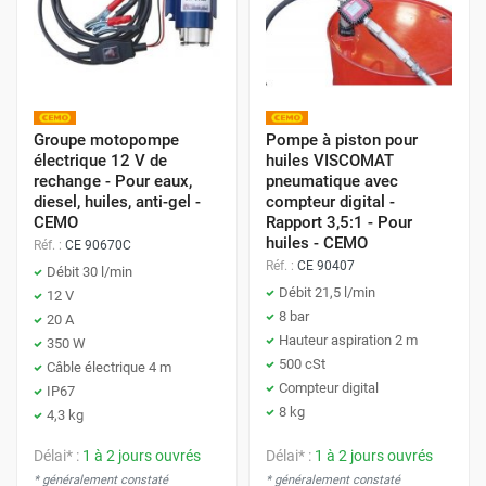
Groupe motopompe
Pompe à piston pour
électrique 12 V de
huiles VISCOMAT
rechange - Pour eaux,
pneumatique avec
diesel, huiles, anti-gel -
compteur digital -
CEMO
Rapport 3,5:1 - Pour
huiles - CEMO
Réf. :
CE 90670C
Réf. :
CE 90407
Débit 30 l/min
Débit 21,5 l/min
12 V
8 bar
20 A
Hauteur aspiration 2 m
350 W
500 cSt
Câble électrique 4 m
Compteur digital
IP67
8 kg
4,3 kg
Délai* :
1 à 2 jours ouvrés
Délai* :
1 à 2 jours ouvrés
* généralement constaté
* généralement constaté