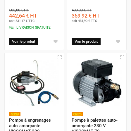
503,00 €
HT
409,00 €
HT
442,64 €
HT
359,92 €
HT
soit
531,17 €
TTC
soit
431,90 €
TTC
LIVRAISON GRATUITE
Voir le produit
Voir le produit
Pompe à engrenages
Pompe à palettes auto-
auto-amorçante
amorçante 230 V