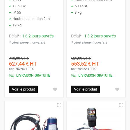
1 350 W
500 cSt
IP 55
8 kg
Hauteur aspiration 2 m
19 kg
Délai* :
1 à 2 jours ouvrés
Délai* :
1 à 2 jours ouvrés
* généralement constaté
* généralement constaté
713,00 €
HT
629,00 €
HT
627,44 €
HT
553,52 €
HT
soit
752,93 €
TTC
soit
664,22 €
TTC
LIVRAISON GRATUITE
LIVRAISON GRATUITE
Voir le produit
Voir le produit