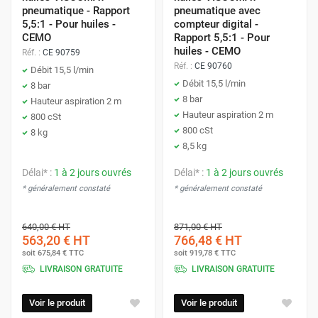
pneumatique - Rapport
pneumatique avec
5,5:1 - Pour huiles -
compteur digital -
CEMO
Rapport 5,5:1 - Pour
huiles - CEMO
Réf. :
CE 90759
Réf. :
CE 90760
Débit 15,5 l/min
Débit 15,5 l/min
8 bar
8 bar
Hauteur aspiration 2 m
Hauteur aspiration 2 m
800 cSt
800 cSt
8 kg
8,5 kg
Délai* :
1 à 2 jours ouvrés
Délai* :
1 à 2 jours ouvrés
* généralement constaté
* généralement constaté
640,00 €
HT
871,00 €
HT
563,20 €
HT
766,48 €
HT
soit
675,84 €
TTC
soit
919,78 €
TTC
LIVRAISON GRATUITE
LIVRAISON GRATUITE
Voir le produit
Voir le produit