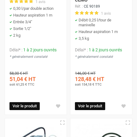
1 avis
Réf. :
CE 90189
0,30 l/par double action
1 avis
Hauteur aspiration 1 m
Débit 0,25 l/tour de
Entrée 3/4"
manivelle
Sortie 1/2"
Hauteur aspiration 1 m
2 kg
3,5 kg
Délai* :
1 à 2 jours ouvrés
Délai* :
1 à 2 jours ouvrés
* généralement constaté
* généralement constaté
58,00 €
HT
146,00 €
HT
51,04 €
HT
128,48 €
HT
soit
61,25 €
TTC
soit
154,18 €
TTC
Voir le produit
Voir le produit