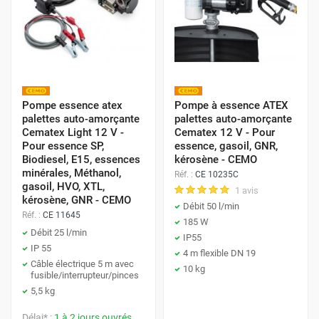
Pompe essence atex
Pompe à essence ATEX
palettes auto-amorçante
palettes auto-amorçante
Cematex Light 12 V -
Cematex 12 V - Pour
Pour essence SP,
essence, gasoil, GNR,
Biodiesel, E15, essences
kérosène - CEMO
minérales, Méthanol,
Réf. :
CE 10235C
gasoil, HVO, XTL,
1 avis
kérosène, GNR - CEMO
Débit 50 l/min
Réf. :
CE 11645
185 W
Débit 25 l/min
IP55
IP 55
4 m flexible DN 19
Câble électrique 5 m avec
10 kg
fusible/interrupteur/pinces
5,5 kg
Délai* :
1 à 2 jours ouvrés