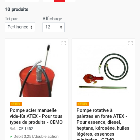
d'économie.
L'efficacité de notre service de livraison est
une priorité absolue
; Attendez-vous à recevoir vos achats
10 produits
rapidement et sans le moindre souci !
Tri par
Affichage
Avec Protoumat,
bénéficiez d'un shopping qui allie à la
perfection des prix avantageux
,
une qualité de service
inégalée
,
et une livraison dont la rapidité vous surprendra
à chaque commande
.
Pompe acier manuelle
Pompe rotative à
vide-fût ATEX - Pour tous
palettes en fonte ATEX -
types de produits - CEMO
Pour essence, diesel,
heptane, kérosène, huiles
Réf. :
CE 1452
légères, essences
Débit 0,25 l/double action
minérales - CEMO