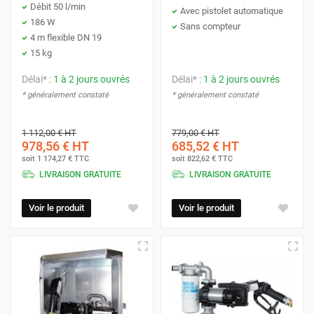
Débit 50 l/min
Avec pistolet automatique
186 W
Sans compteur
4 m flexible DN 19
15 kg
Délai* :
1 à 2 jours ouvrés
Délai* :
1 à 2 jours ouvrés
* généralement constaté
* généralement constaté
1 112,00 €
HT
779,00 €
HT
978,56 €
HT
685,52 €
HT
soit
1 174,27 €
TTC
soit
822,62 €
TTC
LIVRAISON GRATUITE
LIVRAISON GRATUITE
Voir le produit
Voir le produit