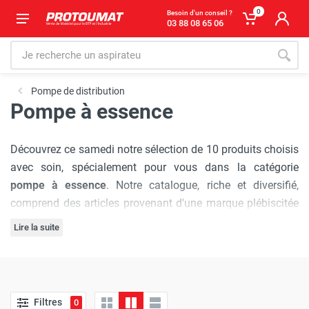
0
Besoin d'un conseil ?
03 88 08 65 06
Pompe de distribution
Pompe à essence
Découvrez ce samedi notre sélection de 10 produits choisis
avec soin, spécialement pour vous dans la catégorie
pompe à essence
. Notre catalogue, riche et diversifié,
comprend des articles provenant d'une marque plébiscitée
par les professionnels :
Cemo
, réputée pour sa qualité et
Lire la suite
son innovation.
L'engagement de Protoumat à pratiquer
les prix les plus
bas du marché
est sans faille. Nous vous assurons une
expérience d'achat où chaque visite est synonyme
Filtres
0