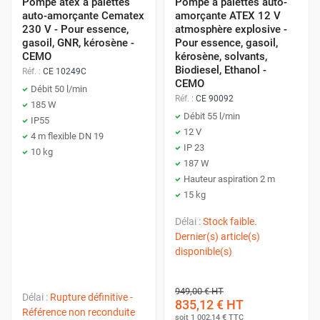
Pompe atex à palettes
Pompe à palettes auto-
auto-amorçante Cematex
amorçante ATEX 12 V
230 V - Pour essence,
atmosphère explosive -
gasoil, GNR, kérosène -
Pour essence, gasoil,
CEMO
kérosène, solvants,
Biodiesel, Ethanol -
Réf. :
CE 10249C
CEMO
Débit 50 l/min
Réf. :
CE 90092
185 W
Débit 55 l/min
IP55
12 V
4 m flexible DN 19
IP 23
10 kg
187 W
Hauteur aspiration 2 m
15 kg
Délai :
Stock faible.
Dernier(s) article(s)
disponible(s)
949,00 €
HT
Délai :
Rupture définitive -
835,12 €
HT
Référence non reconduite
soit
1 002,14 €
TTC