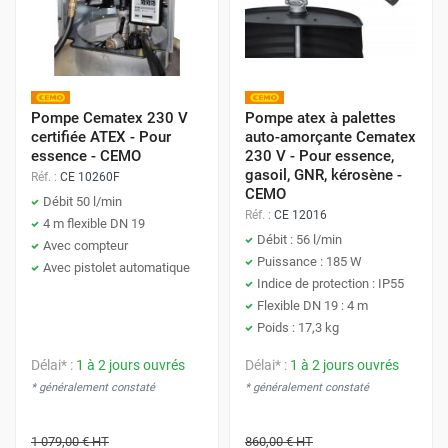
Pompe Cematex 230 V
Pompe atex à palettes
certifiée ATEX - Pour
auto-amorçante Cematex
essence - CEMO
230 V - Pour essence,
gasoil, GNR, kérosène -
Réf. :
CE 10260F
CEMO
Débit 50 l/min
Réf. :
CE 12016
4 m flexible DN 19
Débit : 56 l/min
Avec compteur
Puissance : 185 W
Avec pistolet automatique
Indice de protection : IP55
Flexible DN 19 : 4 m
Poids : 17,3 kg
Délai* :
1 à 2 jours ouvrés
Délai* :
1 à 2 jours ouvrés
* généralement constaté
* généralement constaté
1 079,00 €
HT
860,00 €
HT