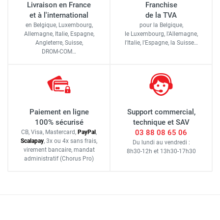
Livraison en France
Franchise
et à l'international
de la TVA
en Belgique, Luxembourg,
pour la Belgique,
Allemagne, Italie, Espagne,
le Luxembourg,
l'Allemagne,
Angleterre, Suisse,
l'Italie,
l'Espagne,
la Suisse…
DROM-COM…
Paiement en ligne
Support commercial,
100% sécurisé
technique et SAV
03 88 08 65 06
CB, Visa, Mastercard,
Pay
Pal
,
Scalapay
,
3x ou 4x sans frais
,
Du lundi au vendredi :
virement bancaire
, mandat
8h30-12h
et
13h30-17h30
administratif
(Chorus Pro)