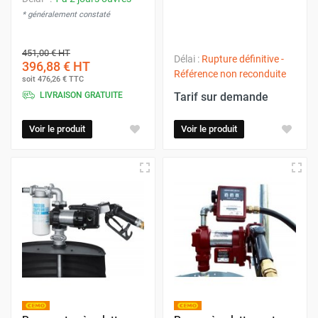
* généralement constaté
451,00 €
HT
Délai :
Rupture définitive -
396,88 €
HT
Référence non reconduite
soit
476,26 €
TTC
LIVRAISON GRATUITE
Tarif sur demande
Voir le produit
Voir le produit