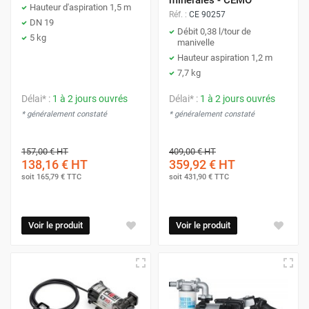
Hauteur d'aspiration 1,5 m
Réf. :
CE 90257
DN 19
Débit 0,38 l/tour de
5 kg
manivelle
Hauteur aspiration 1,2 m
7,7 kg
Délai* :
1 à 2 jours ouvrés
Délai* :
1 à 2 jours ouvrés
* généralement constaté
* généralement constaté
157,00 €
HT
409,00 €
HT
138,16 €
HT
359,92 €
HT
soit
165,79 €
TTC
soit
431,90 €
TTC
Voir le produit
Voir le produit