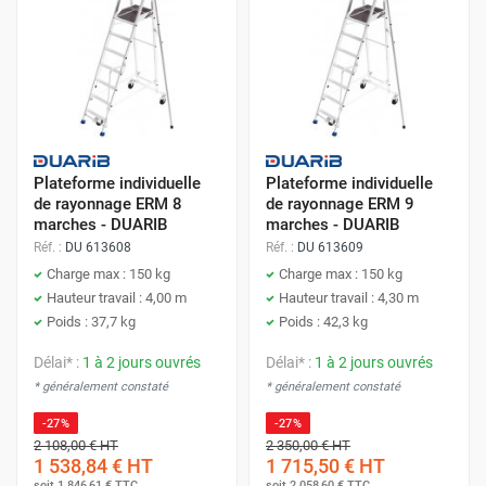
Plateforme individuelle
Plateforme individuelle
de rayonnage ERM 8
de rayonnage ERM 9
marches - DUARIB
marches - DUARIB
Réf. :
DU 613608
Réf. :
DU 613609
Charge max : 150 kg
Charge max : 150 kg
Hauteur travail : 4,00 m
Hauteur travail : 4,30 m
Poids : 37,7 kg
Poids : 42,3 kg
Délai* :
1 à 2 jours ouvrés
Délai* :
1 à 2 jours ouvrés
* généralement constaté
* généralement constaté
-27%
-27%
2 108,00 €
HT
2 350,00 €
HT
1 538,84 €
HT
1 715,50 €
HT
soit
1 846,61 €
TTC
soit
2 058,60 €
TTC