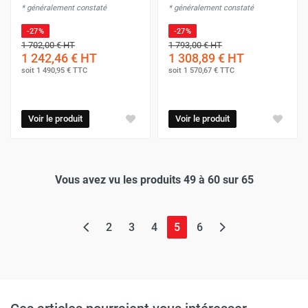
* généralement constaté
* généralement constaté
-27%
-27%
1 702,00 €
HT
1 793,00 €
HT
1 242,46 €
HT
1 308,89 €
HT
soit
1 490,95 €
TTC
soit
1 570,67 €
TTC
Voir le produit
Voir le produit
Vous avez vu les produits 49 à 60 sur 65
(page actuelle)
2
3
4
5
6