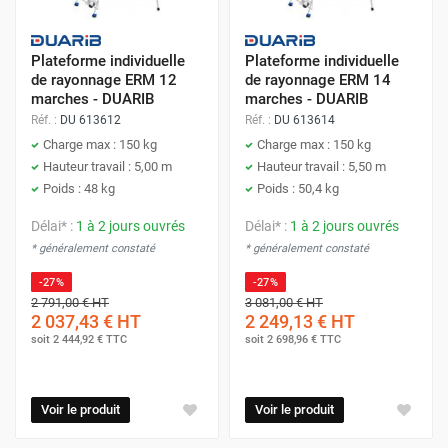
Plateforme individuelle
Plateforme individuelle
de rayonnage ERM 12
de rayonnage ERM 14
marches - DUARIB
marches - DUARIB
Réf. :
DU 613612
Réf. :
DU 613614
Charge max : 150 kg
Charge max : 150 kg
Hauteur travail : 5,00 m
Hauteur travail : 5,50 m
Poids : 48 kg
Poids : 50,4 kg
Délai* :
1 à 2 jours ouvrés
Délai* :
1 à 2 jours ouvrés
* généralement constaté
* généralement constaté
-27%
-27%
2 791,00 €
HT
3 081,00 €
HT
2 037,43 €
HT
2 249,13 €
HT
soit
2 444,92 €
TTC
soit
2 698,96 €
TTC
Voir le produit
Voir le produit