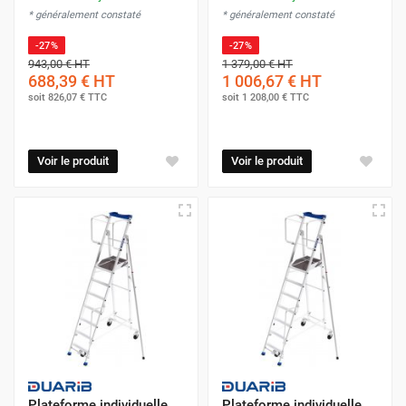
* généralement constaté
* généralement constaté
-27%
-27%
943,00 €
HT
1 379,00 €
HT
688,39 €
HT
1 006,67 €
HT
soit
826,07 €
TTC
soit
1 208,00 €
TTC
Voir le produit
Voir le produit
Plateforme individuelle
Plateforme individuelle