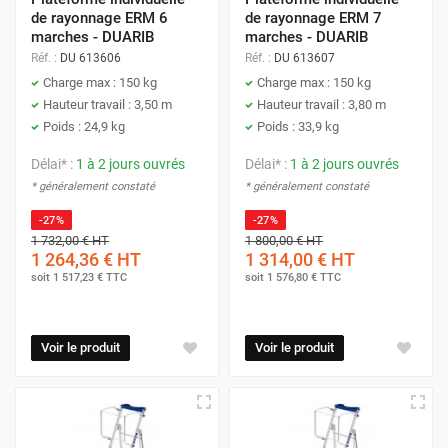
de rayonnage ERM 6
de rayonnage ERM 7
marches - DUARIB
marches - DUARIB
Réf. :
DU 613606
Réf. :
DU 613607
Charge max : 150 kg
Charge max : 150 kg
Hauteur travail : 3,50 m
Hauteur travail : 3,80 m
Poids : 24,9 kg
Poids : 33,9 kg
Délai* :
1 à 2 jours ouvrés
Délai* :
1 à 2 jours ouvrés
* généralement constaté
* généralement constaté
-27%
-27%
1 732,00 €
HT
1 800,00 €
HT
1 264,36 €
HT
1 314,00 €
HT
soit
1 517,23 €
TTC
soit
1 576,80 €
TTC
Voir le produit
Voir le produit