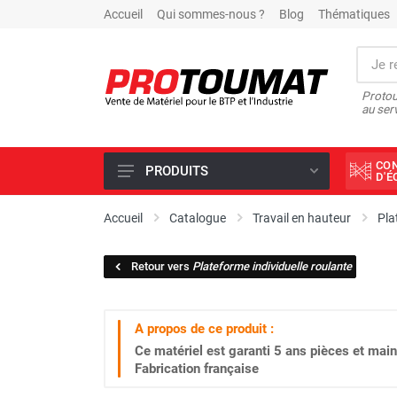
Accueil
Qui sommes-nous ?
Blog
Thématiques
Protou
au ser
CO
PRODUITS
D'
PROMOTIONS D'USINE
Accueil
Catalogue
Travail en hauteur
Pla
OUTILS DIAMANT
Retour vers
Plateforme individuelle roulante
SCIAGE ET FORAGE
ÉCLAIRAGE DE CHANTIER
A propos de ce produit :
TRAVAIL DU BÉTON
Ce matériel est garanti
5 ans
pièces et main
MALAXEUR
Fabrication française
MATÉRIEL DE COMPACTAGE