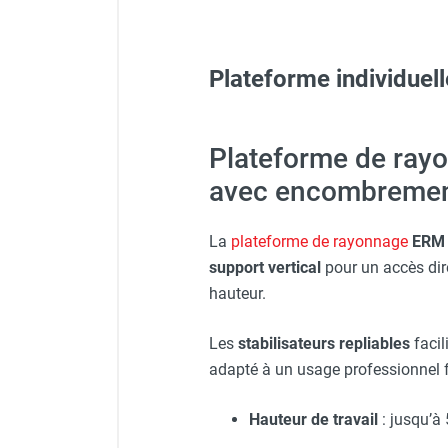
FOURNITURES
Plateforme individue
Veste de chantier PE10J - 
Protecteur d'oreilles avec s
Plateforme de ray
avec encombrement
Veste de chantier PE10J - 
La
plateforme de rayonnage
ERM 
support vertical
pour un accès di
Veste de chantier PE10J - 
hauteur.
Les
stabilisateurs repliables
facil
Visière V 10 - HUSQVARNA
adapté à un usage professionnel 
Hauteur de travail
: jusqu’à 