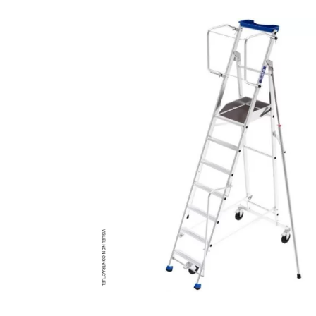
MATÉRIEL DE DÉMOLITION
COMPRESSEUR DE CHANTIER
TRAVAIL EN HAUTEUR
ÉQUIPEMENT DE CHANTIER
ROUTIER
MACHINE DE PROJECTION ET
COULAGE
MATÉRIEL DE SABLAGE
POMPE ET PISTOLET À
PEINTURE
DÉCOLLEUSE À PAPIER PEINT
ET MOQUETTE
ESPACE VERT
TRANSPALETTE, GERBEUR ET
MANUTENTION
MANUTENTION ET LEVAGE
DE CHANTIER