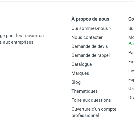
À propos de nous
C
Qui sommes-nous ?
Su
Duarib
age pour les travaux du
Nous contacter
Mo
613612
és aux entreprises,
Pa
Demande de devis
Pa
ERM
Demande de rappel
Fi
Catalogue
France
Li
Marques
Garantie 5 ans
Ex
Blog
Ga
3172966136127
Thématiques
Dr
Foire aux questions
MATERIEL
Ouverture d'un compte
professionnel