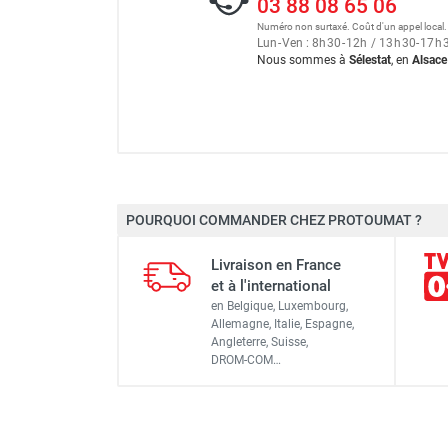
03 88 08 65 06
Numéro non surtaxé. Coût d'un appel local.
Lun
-
Ven : 8
h
30
-
12
h
/ 13
h
30
-
17
h
Nous sommes à
Sélestat
, en
Alsace
Plateforme individuelle de
POURQUOI COMMANDER CHEZ PROTOUMAT ?
Charge max
Plateforme individuelle de
Livraison en France
Longueur replié
et à l'international
Plateforme individuelle de
en Belgique, Luxembourg,
Hauteur de travail maxi
Allemagne, Italie, Espagne,
Angleterre, Suisse,
Empattement
DROM-COM…
Plateforme individuelle de
Largeur avec stabilisateurs
Poids
Plateforme individuelle de