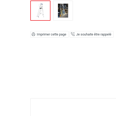
GROUPES ÉLECTROGÈNE, DE
SOUDAGE ET ÉQUIPEMENT
ÉLECTRIQUE
NETTOYEUR HAUTE
PRESSION ET
PULVÉRISATEUR
Imprimer cette page
Je souhaite être rappelé
MOTOPOMPE ET POMPE À
EAU
ASPIRATEUR ET NETTOYAGE
DU SOL
ÉQUIPEMENT DE
PROTECTION INDIVIDUELLE
DÉNEIGEMENT
STOCKAGE, CUVE ET
MOBILIER
APPAREIL DE MESURE
TRAITEMENT DE L'AIR
ACCESSOIRES ET