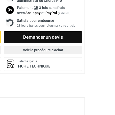
administratif ou Chorus Pro
Paiement
CB
3 fois sans frais
avec
Scalapay
et
Pay
Pal
(
+ d'infos
)
Satisfait ou remboursé
28 jours francs pour retourner votre article
Demander un devis
Voir la procédure d'achat
Télécharger la
FICHE TECHNIQUE