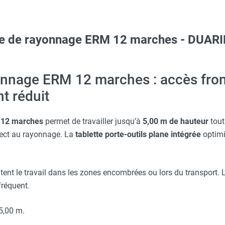
lle de rayonnage ERM 12 marches - DUARI
Taille XXL - HUSQVARNA
erre-tête réglable - HUSQVARNA
onnage ERM 12 marches : accès fron
 réduit
Taille XL - HUSQVARNA
12 marches
permet de travailler jusqu’à
5,00 m de hauteur
tout
rect au rayonnage. La
tablette porte-outils plane intégrée
optimi
Taille M - HUSQVARNA
itent le travail dans les zones encombrées ou lors du transport. L
fréquent.
5,00 m.