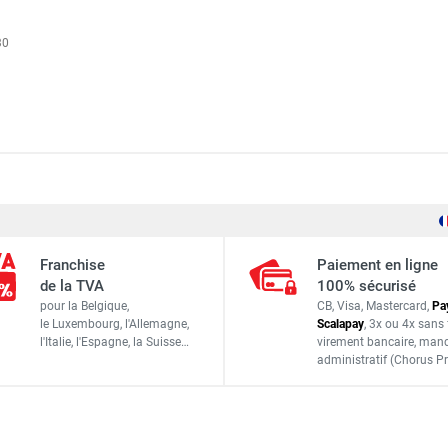
30
 rayonnage ERM 6 marches - DUARIB
150 kg
 rayonnage ERM 12 marches - DUARIB
Franchise
Paiement en ligne
4,49 m
de la TVA
100% sécurisé
 rayonnage ERM 5 marches - DUARIB
pour la Belgique,
CB, Visa, Mastercard,
Pa
5,00 m
le Luxembourg,
l'Allemagne,
Scalapay
,
3x ou 4x sans 
l'Italie,
l'Espagne,
la Suisse…
virement bancaire
, man
2,27 m
administratif
(Chorus Pr
 rayonnage ERM 8 marches - DUARIB
3,05 m
48,0 kg
 rayonnage ERM 14 marches - DUARIB