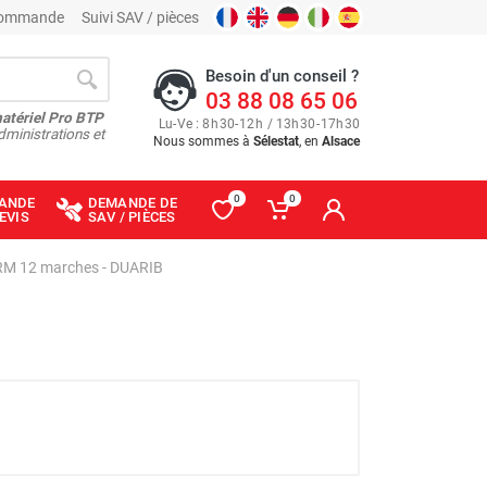
 commande
Suivi SAV / pièces
Besoin d'un conseil ?
03 88 08 65 06
matériel Pro BTP
Lu
-
Ve
: 8
h
30
-
12
h
/ 13
h
30
-
17
h
30
dministrations et
Nous sommes à
Sélestat
, en
Alsace
0
0
ANDE
DEMANDE DE
EVIS
SAV / PIÈCES
ERM 12 marches - DUARIB