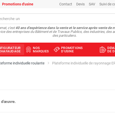
Promotions d'usine
Contact
Devis
SAV
Suivi de
mat, c'est
40 ans d'expérience dans la vente et le service après-vente de 
vice des entreprises du Bâtiment et de Travaux Publics, des industries, des a
des particuliers.
NFIGURATEUR
NOS
PROMOTIONS
DEM
ÉCHAFAUDAGE
MARQUES
D'USINE
DE D
teforme individuelle roulante
Plateforme individuelle de rayonnage 
 d’œuvre.