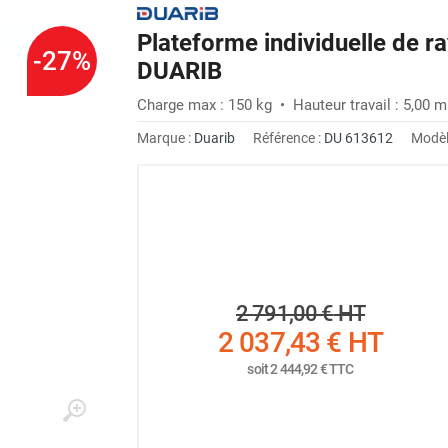
Plateforme individuelle de 
-27%
DUARIB
Charge max : 150 kg • Hauteur travail : 5,00 m
Marque :
Duarib
Référence :
DU 613612
Modèl
2 791,00 €
HT
2 037,43 €
HT
soit
2 444,92 €
TTC