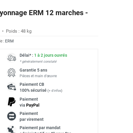
rayonnage ERM 12 marches -
-27%
 • Poids : 48 kg
e :
ERM
Délai* :
1 à 2 jours ouvrés
* généralement constaté
Garantie 5 ans
Pièces et main d’œuvre
Paiement
CB
100% sécurisé
(
+ d'infos
)
Paiement
via
Pay
Pal
Paiement
par virement
Paiement par mandat