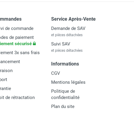
ommandes
Service Après-Vente
ivi de commande
Demande de SAV
et pièces détachées
des de paiement
iement sécurisé
Suivi SAV
et pièces détachées
iement 3x sans frais
nancement
Informations
vraison
CGV
port
Mentions légales
rantie
Politique de
oit de rétractation
confidentialité
Plan du site